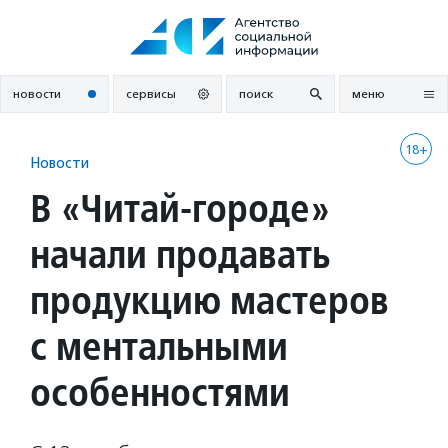
Перейти
к
содержанию
новости
сервисы
поиск
меню
18+
Новости
В «Читай-городе»
начали продавать
продукцию мастеров
с ментальными
особенностями