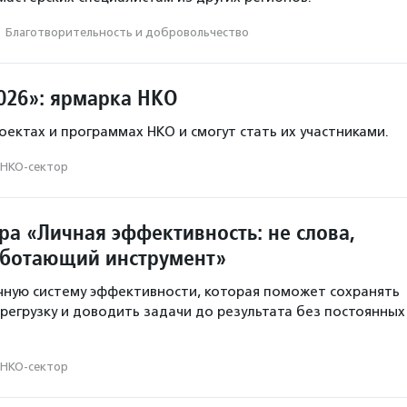
·
Благотвори­тель­ность и доброволь­чест­во
026»: ярмарка НКО
оектах и программах НКО и смогут стать их участниками.
НКО-сектор
ра «Личная эффективность: не слова,
аботающий инструмент»
чную систему эффективности, которая поможет сохранять
ерегрузку и доводить задачи до результата без постоянных
НКО-сектор