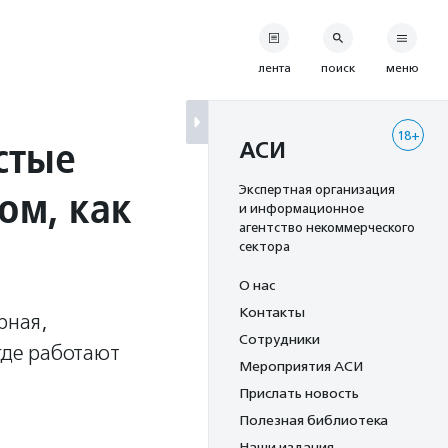
лента
поиск
меню
18+
стые
АСИ
ом, как
Экспертная организация
и информационное
агентство некоммерческого
сектора
О нас
Контакты
рная,
Сотрудники
где работают
Мероприятия АСИ
Прислать новость
Полезная библиотека
Наши издания