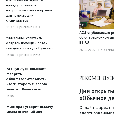
В Москве и Петербурге
пройдут тренинги
по профилактике выгорания
для помогающих
специалистов
15:32
·
Прислано НКО
АСИ опубликовало р
об операционном д
Уникальный спектакль
в НКО
о первой помощи «Гореть
звездой» покажут в Пушкино
26.02.2025
·
НКО-сект
13:58
·
Прислано НКО
Как культура помогает
говорить
РЕКОМЕНДУЕ
о благотворительности:
итоги второго «Теплого
Дни открыты
вечера с Кольским»
13:55
«Обычное д
Минздрав ускорит выдачу
Онлайн-формат п
медзаключений для
адаптированных м