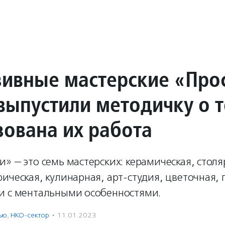
ивные мастерские «Про
выпустили методичку о т
зована их работа
» — это семь мастерских: керамическая, столя
ическая, кулинарная, арт-студия, цветочная, 
и с ментальными особенностями.
ью
,
НКО-сектор
·
11.01.2023