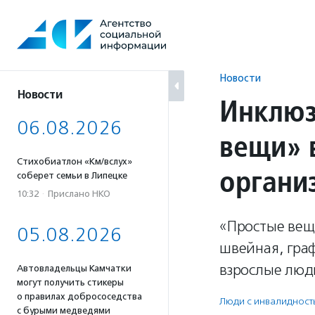
Перейти
к
содержанию
Новости
Новости
Инклюз
06.08.2026
вещи» 
Стихобиатлон «Км/вслух»
органи
соберет семьи в Липецке
10:32
·
Прислано НКО
«Простые вещи
05.08.2026
швейная, граф
взрослые люд
Автовладельцы Камчатки
могут получить стикеры
о правилах добрососедства
Люди с инвалидност
с бурыми медведями