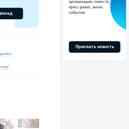
организации, новость,
пресс-релиз, анонс
события.
 вклад
Прислать новость
удники
вещи"