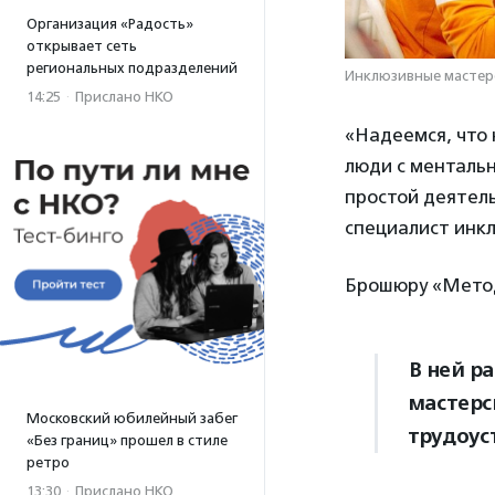
Организация «Радость»
открывает сеть
региональных подразделений
Инклюзивные мастерс
14:25
·
Прислано НКО
«Надеемся, что 
люди с ментальн
простой деятель
специалист инк
Брошюру «Метод
В ней р
мастерс
Московский юбилейный забег
трудоус
«Без границ» прошел в стиле
ретро
13:30
·
Прислано НКО