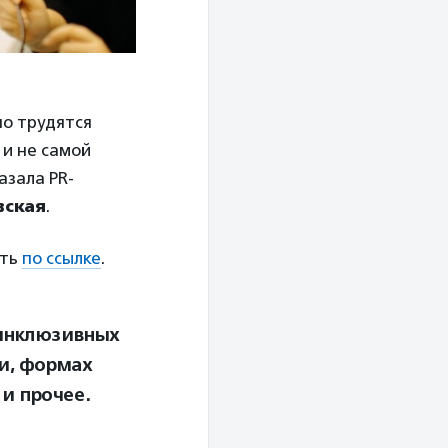
но трудятся
 и не самой
азала PR-
вская
.
ать
по ссылке
.
 инклюзивных
и, формах
и прочее.