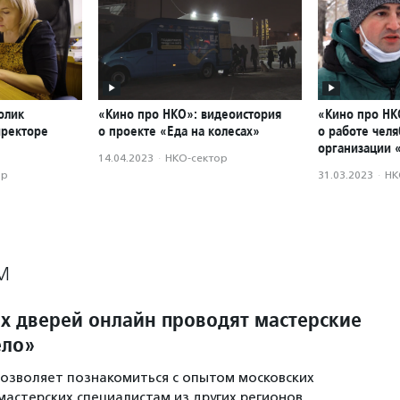
олик
«Кино про НКО»: видеоистория
«Кино про НК
иректоре
о проекте «Еда на колесах»
о работе чел
организации 
14.04.2023
·
НКО-сектор
ор
31.03.2023
·
НК
М
х дверей онлайн проводят мастерские
ело»
озволяет познакомиться с опытом московских
астерских специалистам из других регионов.