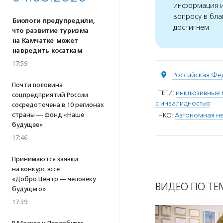
информация и
вопросу в бла
Биологи предупредили,
достигнем
что развитие туризма
на Камчатке может
навредить косаткам
17:59
Российская Фе
Почти половина
ТЕГИ:
инклюзивные 
соцпредприятий России
с инвалидностью
сосредоточена в 10 регионах
НКО:
Автономная не
страны — фонд «Наше
будущее»
17:46
Принимаются заявки
на конкурс эссе
«Добро.Центр — человеку
ВИДЕО ПО ТЕ
будущего»
17:39