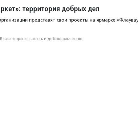
ркет»: территория добрых дел
рганизации представят свои проекты на ярмарке «Флаува
Благотвори­тель­ность и доброволь­чест­во