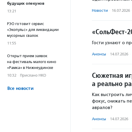
будущих опекунов
Новости
·
16.07.2026
13:21
РЭО готовит сервис
«СольФест-2
«Экопульс» для ликвидации
мусорных свалок
Гости узнают о пр
11:55
Анонсы
·
14.07.2026
·
Открыт прием заявок
на фестиваль малого кино
«Рамка» в Нижнеудинске
Сюжетная иг
10:32
·
Прислано НКО
а реально р
Все новости
Как выстроить ли
фокус, снижать п
авралов?
Анонсы
·
14.07.2026
·