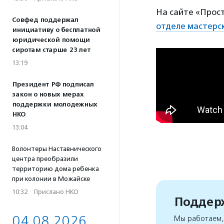
На сайте «Прос
Совфед поддержал
отделе мастерс
инициативу о бесплатной
юридической помощи
сиротам старше 23 лет
13:19
Президент РФ подписал
закон о новых мерах
поддержки молодежных
НКО
13:04
Волонтеры Наставнического
центра преобразили
территорию дома ребенка
при колонии в Можайске
10:32
·
Прислано НКО
Поддерж
04.08.2026
Мы работаем, 