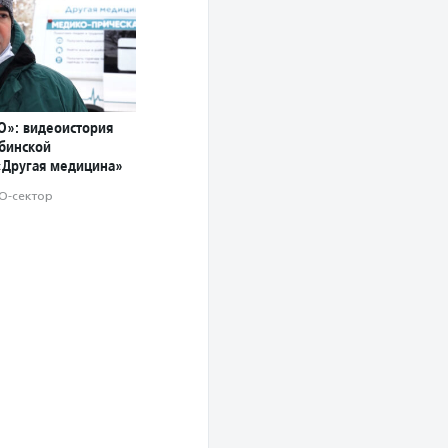
О»: видеоистория
ябинской
«Другая медицина»
О-сектор