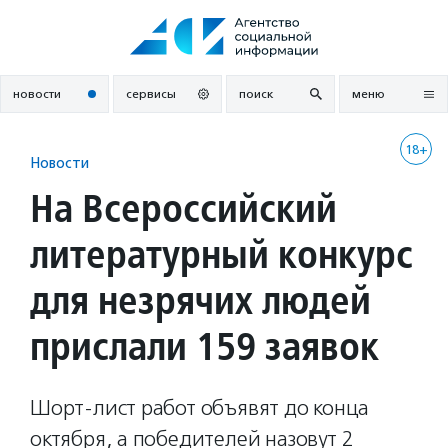
Перейти
к
содержанию
новости
сервисы
поиск
меню
18+
Новости
На Всероссийский
литературный конкурс
для незрячих людей
прислали 159 заявок
Шорт-лист работ объявят до конца
октября, а победителей назовут 2