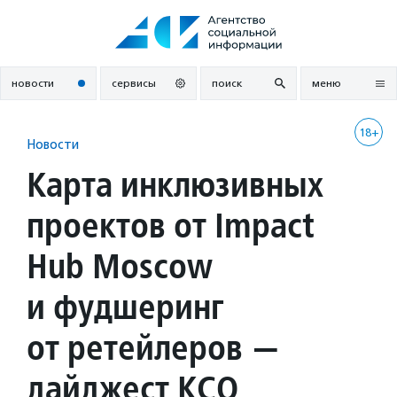
Перейти
к
содержанию
новости
сервисы
поиск
меню
18+
Новости
Карта инклюзивных
проектов от Impact
Hub Moscow
и фудшеринг
от ретейлеров —
дайджест КСО