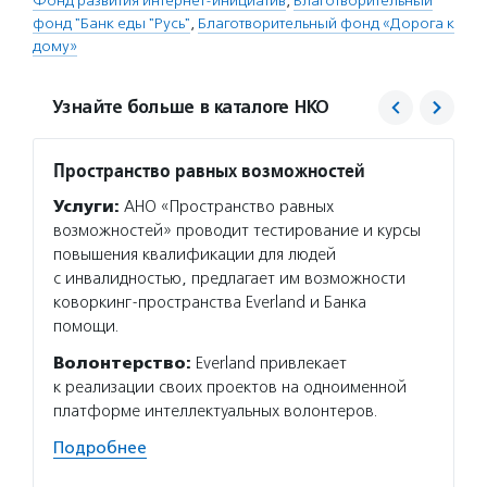
Фонд развития интернет-инициатив
,
Благотворительный
фонд "Банк еды "Русь"
,
Благотворительный фонд «Дорога к
дому»
Узнайте больше в каталоге НКО
Пространство равных возможностей
Банк 
Услуги:
АНО «Пространство равных
Услуг
возможностей» проводит тестирование и курсы
произв
повышения квалификации для людей
и сель
с инвалидностью, предлагает им возможности
невост
коворкинг-пространства Everland и Банка
и расп
помощи.
продов
и разд
Волонтерство:
Everland привлекает
регио
к реализации своих проектов на одноименной
платформе интеллектуальных волонтеров.
Волон
фасуют
Подробнее
«Народ
в мага