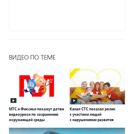
продук
с прод
Подро
ВИДЕО ПО ТЕМЕ
МТС и Фиксики покажут детям
Канал СТС показал ролик
видеоуроки по сохранению
с участием людей
окружающей среды
с нарушениями развития