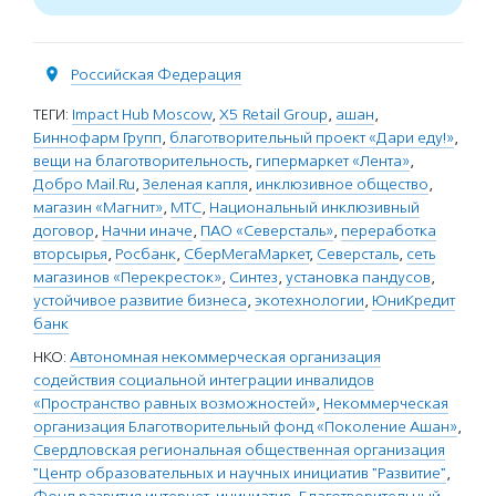
Российская Федерация
ТЕГИ:
Impact Hub Moscow
,
X5 Retail Group
,
ашан
,
Биннофарм Групп
,
благотворительный проект «Дари еду!»
,
вещи на благотворительность
,
гипермаркет «Лента»
,
Добро Mail.Ru
,
Зеленая капля
,
инклюзивное общество
,
магазин «Магнит»
,
МТС
,
Национальный инклюзивный
договор
,
Начни иначе
,
ПАО «Северсталь»
,
переработка
вторсырья
,
Росбанк
,
СберМегаМаркет
,
Северсталь
,
сеть
магазинов «Перекресток»
,
Синтез
,
установка пандусов
,
устойчивое развитие бизнеса
,
экотехнологии
,
ЮниКредит
банк
НКО:
Автономная некоммерческая организация
содействия социальной интеграции инвалидов
«Пространство равных возможностей»
,
Некоммерческая
организация Благотворительный фонд «Поколение Ашан»
,
Свердловская региональная общественная организация
"Центр образовательных и научных инициатив "Развитие"
,