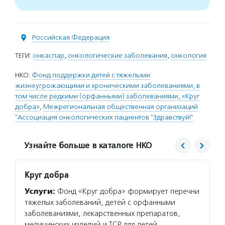
Российская Федерация
ТЕГИ:
онкаспар
,
онкологические заболевания
,
онкология
НКО:
Фонд поддержки детей с тяжелыми
жизнеугрожающими и хроническими заболеваниями, в
том числе редкими (орфанными) заболеваниями, «Круг
добра»
,
Межрегиональная общественная организаций
"Ассоциация онкологических пациентов "Здравствуй!"
Узнайте больше в каталоге НКО
Круг добра
Здрав
Услуги:
Фонд «Круг добра» формирует перечни
Услуг
тяжелых заболеваний, детей с орфанными
людям 
заболеваниями, лекарственных препаратов,
провод
медицинских изделий и ТСР для детей
конгре