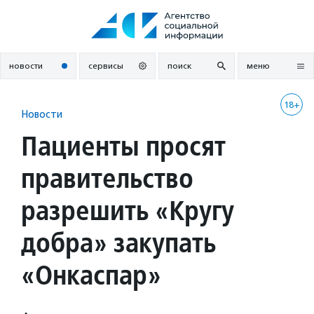
Перейти
к
содержанию
новости
сервисы
поиск
меню
18+
Новости
Пациенты просят
правительство
разрешить «Кругу
добра» закупать
«Онкаспар»