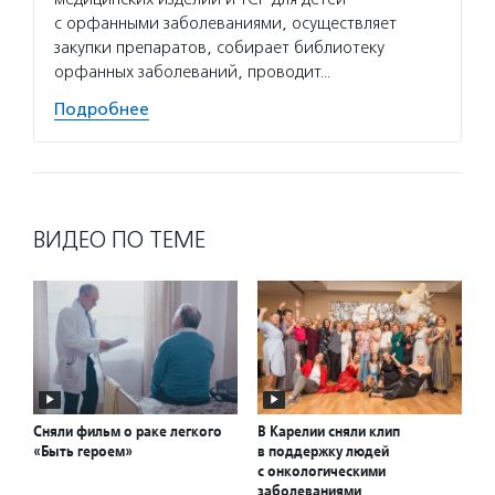
с орфанными заболеваниями, осуществляет
вручае
закупки препаратов, собирает библиотеку
органи
орфанных заболеваний, проводит…
женщи
Подробнее
Подро
ВИДЕО ПО ТЕМЕ
Сняли фильм о раке легкого
В Карелии сняли клип
«Быть героем»
в поддержку людей
с онкологическими
заболеваниями