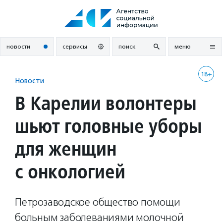
Перейти
к
содержанию
новости
сервисы
поиск
меню
18+
Новости
В Карелии волонтеры
шьют головные уборы
для женщин
с онкологией
Петрозаводское общество помощи
больным заболеваниями молочной