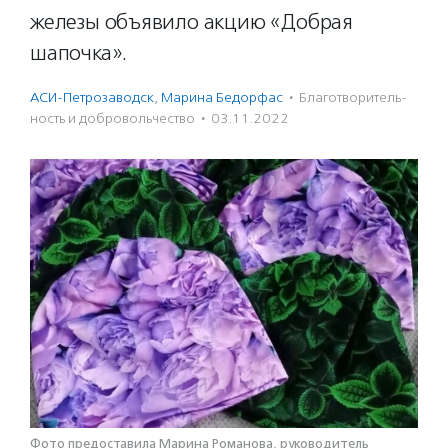
железы объявило акцию «Добрая
шапочка».
АСИ-Петрозаводск
,
Марина Бедорфас
·
Благотвори­тель­
ность и доброволь­чест­во
·
03.11.2022
Фото предоставила Марина Романова, руководитель