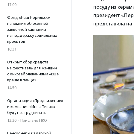
17:00
посуду из керам
президент «Пе
Фонд «Наш Норильск»
представила на 
напомнил об осенней
заявочной кампании
на поддержку социальных
проектов
16:31
Открыт сбор средств
на фестиваль для женщин
с онкозаболеваниями «Еще
краше в танце»
14:50
Организация «Продвижение»
и компания «Инва-Титан»
будут сотрудничать
13:30
·
Прислано НКО
Пенсионеры Самарской