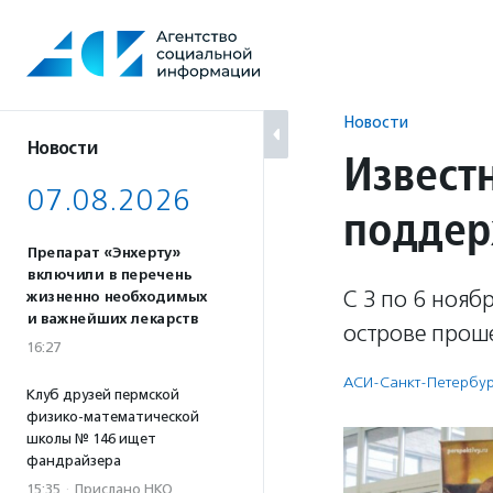
Перейти
к
содержанию
Новости
Новости
Извест
07.08.2026
поддер
Препарат «Энхерту»
включили в перечень
С 3 по 6 нояб
жизненно необходимых
и важнейших лекарств
острове проше
16:27
АСИ-Санкт-Петербур
Клуб друзей пермской
физико-математической
школы № 146 ищет
фандрайзера
15:35
·
Прислано НКО