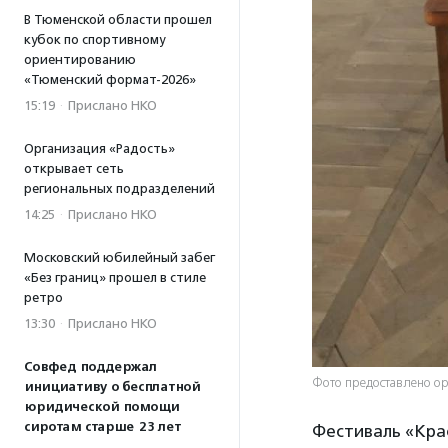
В Тюменской области прошел
кубок по спортивному
ориентированию
«Тюменский формат-2026»
15:19
·
Прислано НКО
Организация «Радость»
открывает сеть
региональных подразделений
14:25
·
Прислано НКО
Московский юбилейный забег
«Без границ» прошел в стиле
ретро
13:30
·
Прислано НКО
Совфед поддержал
Фото предоставлено ор
инициативу о бесплатной
юридической помощи
сиротам старше 23 лет
Фестиваль «Крас