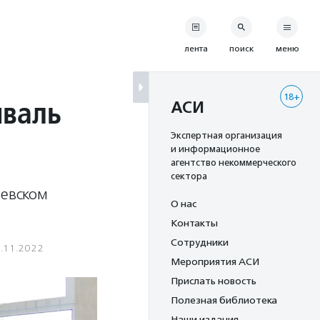
лента
поиск
меню
18+
иваль
АСИ
Экспертная организация
и информационное
агентство некоммерческого
сектора
ьевском
О нас
Контакты
Сотрудники
.11.2022
Мероприятия АСИ
Прислать новость
Полезная библиотека
Наши издания