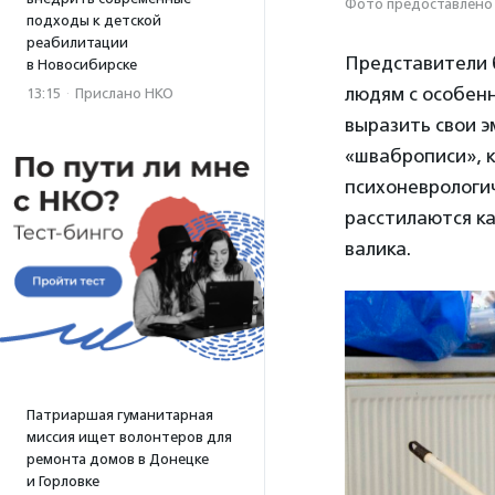
Фото предоставлено 
подходы к детской
реабилитации
Представители 
в Новосибирске
людям с особенн
13:15
·
Прислано НКО
выразить свои 
«шваброписи», 
психоневрологич
расстилаются к
валика.
Патриаршая гуманитарная
миссия ищет волонтеров для
ремонта домов в Донецке
и Горловке