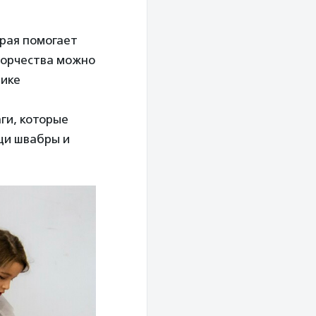
рая помогает
творчества можно
тике
ги, которые
щи швабры и