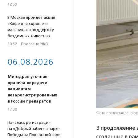
12:59
В Москве пройдет акция
«Кофе для хорошего
мальчика» в поддержку
бездомных животных
10:52
·
Прислано НКО
06.08.2026
Минздрав уточнил
правила передачи
пациентам
незарегистрированных
в России препаратов
17:30
Фото предоставлено ор
Началась регистрация
В продолжение в
на «Добрый забег» в парке
Победы на Поклонной горе
созданные в рам