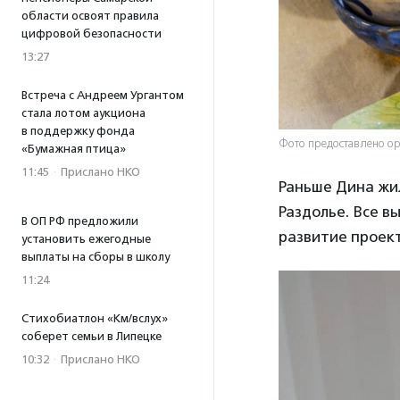
области освоят правила
цифровой безопасности
13:27
Встреча с Андреем Ургантом
стала лотом аукциона
в поддержку фонда
Фото предоставлено ор
«Бумажная птица»
11:45
·
Прислано НКО
Раньше Дина жи
Раздолье. Все в
В ОП РФ предложили
развитие проек
установить ежегодные
выплаты на сборы в школу
11:24
Стихобиатлон «Км/вслух»
соберет семьи в Липецке
10:32
·
Прислано НКО