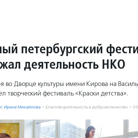
ный петербургский фест
жал деятельность НКО
ря во Дворце культуры имени Кирова на Васил
л творческий фестиваль «Краски детства».
г
,
Ирина Михайлова
·
Благотвори­тель­ность и доброволь­чест­во
·
09