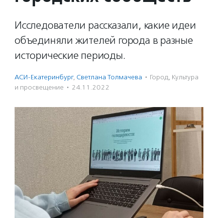
Исследователи рассказали, какие идеи
объединяли жителей города в разные
исторические периоды.
АСИ-Екатеринбург
,
Светлана Толмачева
·
Город
,
Культура
и просвещение
·
24.11.2022