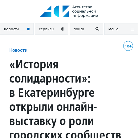
Перейти
к
содержанию
новости
сервисы
поиск
меню
18+
Новости
«История
солидарности»:
в Екатеринбурге
открыли онлайн-
выставку о роли
городских сообществ