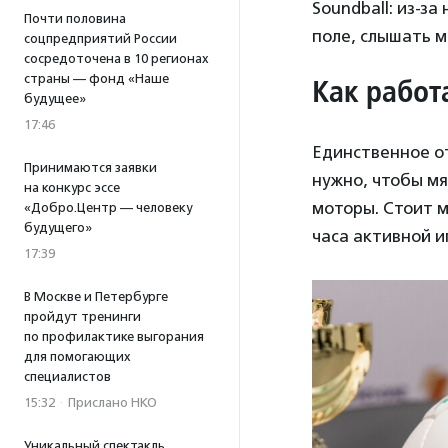
Soundball: из-з
Почти половина
поле, слышать м
соцпредприятий России
сосредоточена в 10 регионах
страны — фонд «Наше
Как работ
будущее»
17:46
Единственное от
Принимаются заявки
нужно, чтобы мя
на конкурс эссе
моторы. Стоит м
«Добро.Центр — человеку
будущего»
часа активной и
17:39
В Москве и Петербурге
пройдут тренинги
по профилактике выгорания
для помогающих
специалистов
15:32
·
Прислано НКО
Уникальный спектакль