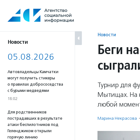
Перейти
к
содержанию
Новости
Новости
Беги на
05.08.2026
сыграл
Автовладельцы Камчатки
могут получить стикеры
Турнир для ф
о правилах добрососедства
с бурыми медведями
Мытищах. На н
18:02
любой момент 
Для родственников
Марина Некрасова
·
пострадавших в результате
атаки беспилотников под
Геленджиком открыли
горячую линию