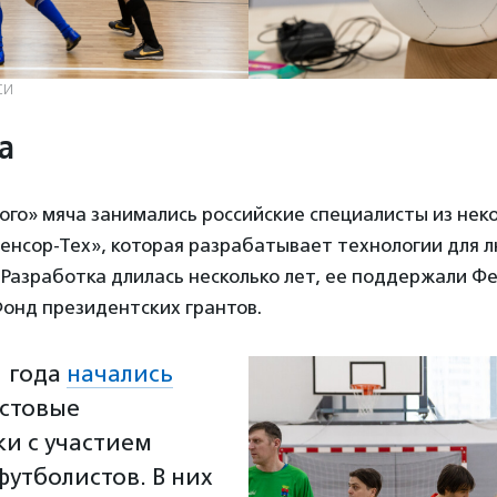
СИ
а
ого» мяча занимались российские специалисты из не
енсор-Тех», которая разрабатывает технологии для л
 Разработка длилась несколько лет, ее поддержали Ф
Фонд президентских грантов.
1 года
начались
естовые
и с участием
футболистов. В них