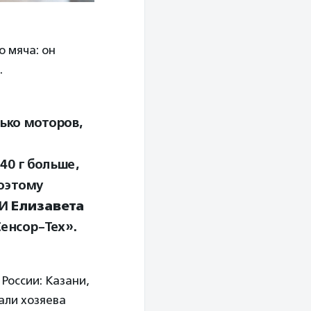
о мяча: он
.
ько моторов,
40 г больше,
оэтому
СИ
Елизавета
енсор-Тех».
России: Казани,
али хозяева