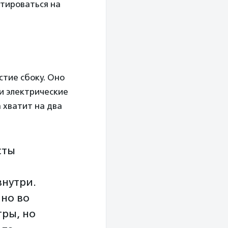
нтироваться на
стие сбоку. Оно
и электрические
 хватит на два
сты
нутри.
шно во
гры, но