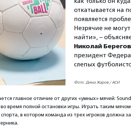
как только он куда
откатывается на п
появляется пробле
Незрячие не могут
найти», – объясня
Николай Берего
президент Федер
слепых футболисто
Фото: Дима Жаров / АСИ
ается главное отличие от других «умных» мячей: Soundb
во время полной остановки игры. Играть таким мячо
д спорта, в котором команда из трех игроков должна з
перника.