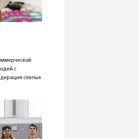
коммерческой
юдей с
едерация слепых