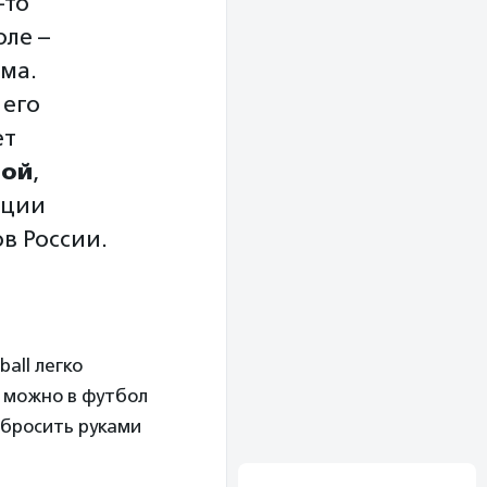
-то
оле –
ма.
 его
ет
вой
,
ации
в России.
all легко
м можно в футбол
абросить руками