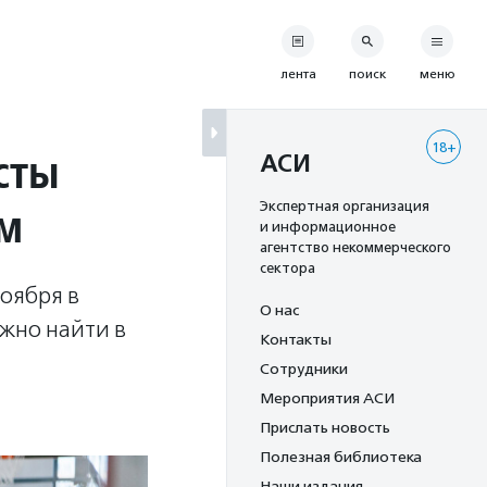
лента
поиск
меню
18+
сты
АСИ
ом
Экспертная организация
и информационное
агентство некоммерческого
сектора
оября в
О нас
ожно найти в
Контакты
Сотрудники
Мероприятия АСИ
Прислать новость
Полезная библиотека
Наши издания