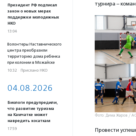
турнира – кома
Президент РФ подписал
закон о новых мерах
поддержки молодежных
НКО
13:04
Волонтеры Наставнического
центра преобразили
территорию дома ребенка
при колонии в Можайске
10:32
·
Прислано НКО
04.08.2026
Биологи предупредили,
что развитие туризма
на Камчатке может
Фото: Дима Жаров / А
навредить косаткам
17:59
Провести успешн