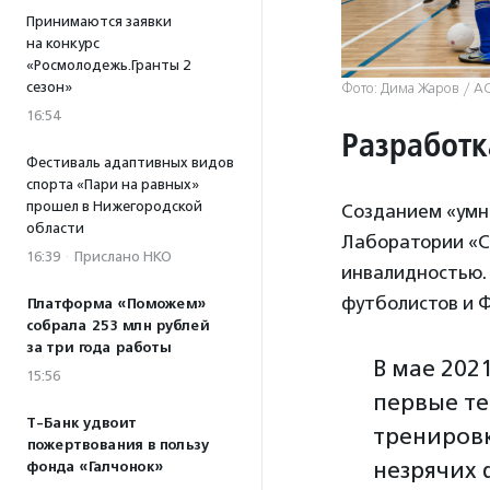
Принимаются заявки
на конкурс
«Росмолодежь.Гранты 2
сезон»
Фото: Дима Жаров / А
16:54
Разработк
Фестиваль адаптивных видов
спорта «Пари на равных»
прошел в Нижегородской
Созданием «умн
области
Лаборатории «С
16:39
·
Прислано НКО
инвалидностью.
футболистов и 
Платформа «Поможем»
собрала 253 млн рублей
за три года работы
В мае 202
15:56
первые т
Т-Банк удвоит
тренировк
пожертвования в пользу
незрячих 
фонда «Галчонок»