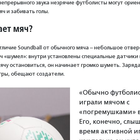
а непрерывного звука незрячие футболисты могут орие
яч и забивать голы.
ает
мяч?
личие Soundball от обычного мяча – небольшое отвер
ч «шумел»: внутри установлены специальные датчики 
ячу остановиться, он начинает громко шуметь. Заряда
гры, обещают создатели.
«Обычно футболи
играли мячом с
«погремушками» в
Его, конечно, слы
время активной и