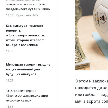
о первой помощи «Гореть
звездой» покажут в Пушкино
13:58
·
Прислано НКО
Как культура помогает
говорить
о благотворительности:
итоги второго «Теплого
вечера с Кольским»
13:55
Минздрав ускорит выдачу
медзаключений для
будущих опекунов
13:21
В этом и заключ
находится даже 
РЭО готовит сервис
или голбол – ви
«Экопульс» для ликвидации
мусорных свалок
мяч в ворота со
11:55