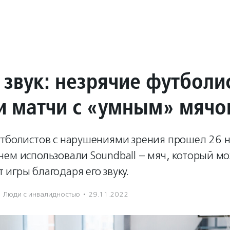
 звук: незрячие футболи
и матчи с «умным» мяч
утболистов с нарушениями зрения прошел 26 н
ем использовали Soundball – мяч, который м
игры благодаря его звуку.
Люди с инвалидностью
·
29.11.2022