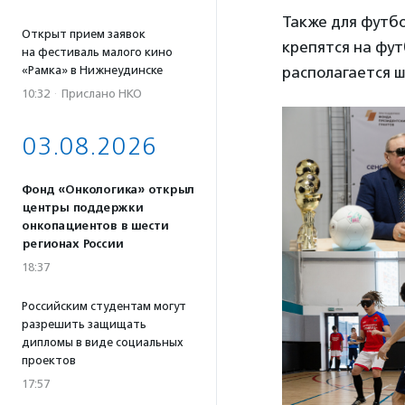
Также для футб
Открыт прием заявок
крепятся на фут
на фестиваль малого кино
«Рамка» в Нижнеудинске
располагается ш
10:32
·
Прислано НКО
03.08.2026
Фонд «Онкологика» открыл
центры поддержки
онкопациентов в шести
регионах России
18:37
Российским студентам могут
разрешить защищать
дипломы в виде социальных
проектов
17:57