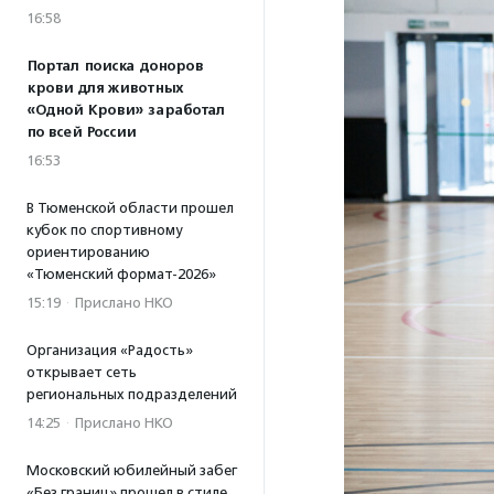
16:58
Портал поиска доноров
крови для животных
«Одной Крови» заработал
по всей России
16:53
В Тюменской области прошел
кубок по спортивному
ориентированию
«Тюменский формат-2026»
15:19
·
Прислано НКО
Организация «Радость»
открывает сеть
региональных подразделений
14:25
·
Прислано НКО
Московский юбилейный забег
«Без границ» прошел в стиле