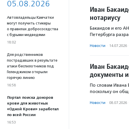
05.08.2026
Иван Бакаид
нотариусу
Автовладельцы Камчатки
могут получить стикеры
Бакаидов и его А
о правилах добрососедства
Петербурга разра
с бурыми медведями
18:02
Новости
·
14.07.2026
Для родственников
пострадавших в результате
Иван Бакаидо
атаки беспилотников под
Геленджиком открыли
документы и
горячую линию
По словам Ивана 
16:58
поскольку он об
Портал поиска доноров
Новости
·
08.07.2026
крови для животных
«Одной Крови» заработал
по всей России
16:53