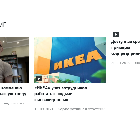
МЕ
Доступная ср
примеры
соцпредприни
28.03.2019
·
Лю
л кампанию
«ИКЕА» учит сотрудников
пасную среду
работать с людьми
с инвалидностью
нвалидностью
15.09.2021
·
Корпоративная ответственность