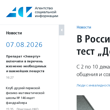
Перейти
к
содержанию
Новости
Новости
В Росс
07.08.2026
тест „
Препарат «Энхерту»
включили в перечень
С 2 по 10 дек
жизненно необходимых
и важнейших лекарств
общения и со
16:27
Люди с инвалидност
Клуб друзей пермской
физико-математической
школы № 146 ищет
фандрайзера
15:35
·
Прислано НКО