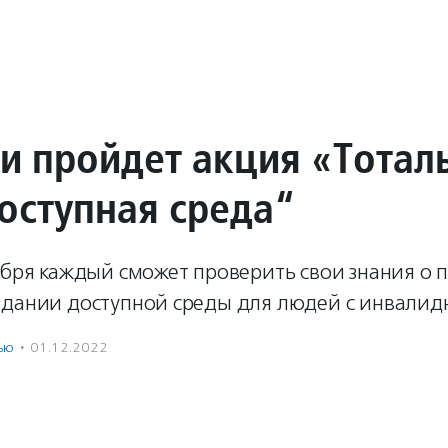
ии пройдет акция «Тотал
Доступная среда“
абря каждый сможет проверить свои знания о 
здании доступной среды для людей с инвалид
ью
·
01.12.2022