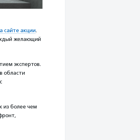
а сайте акции
.
каждый желающий
тием экспертов.
в области
с
к из более чем
фронт,