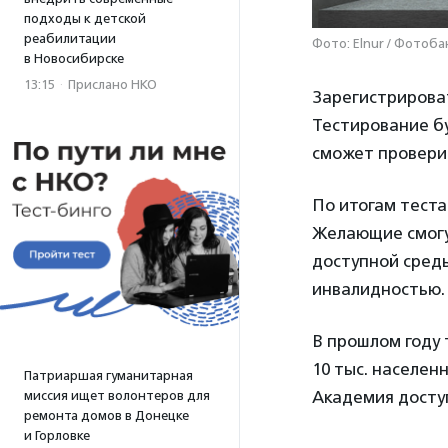
подходы к детской
реабилитации
Фото: Elnur / Фотоба
в Новосибирске
13:15
·
Прислано НКО
Зарегистрирова
Тестирование б
сможет проверит
По итогам теста
Желающие смогу
доступной среды
инвалидностью.
В прошлом году 
10 тыс. населен
Патриаршая гуманитарная
Академия доступ
миссия ищет волонтеров для
ремонта домов в Донецке
и Горловке