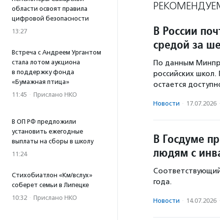
РЕКОМЕНДУЕ
области освоят правила
цифровой безопасности
В России поч
13:27
средой за ше
Встреча с Андреем Ургантом
стала лотом аукциона
По данным Минпро
в поддержку фонда
российских школ.
«Бумажная птица»
остается доступн
11:45
·
Прислано НКО
Новости
·
17.07.2026
В ОП РФ предложили
установить ежегодные
В Госдуме п
выплаты на сборы в школу
людям с инв
11:24
Соответствующий 
Стихобиатлон «Км/вслух»
года.
соберет семьи в Липецке
10:32
·
Прислано НКО
Новости
·
14.07.2026