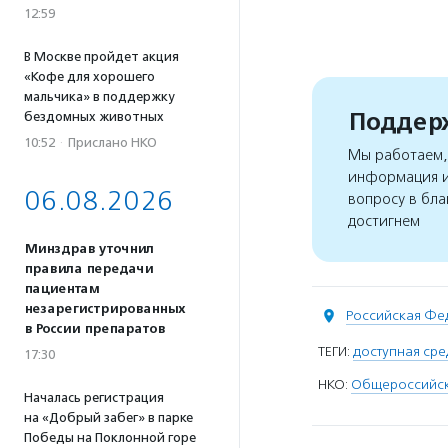
12:59
В Москве пройдет акция
«Кофе для хорошего
мальчика» в поддержку
Поддерж
бездомных животных
10:52
·
Прислано НКО
Мы работаем, 
информация и
06.08.2026
вопросу в бла
достигнем
Минздрав уточнил
правила передачи
пациентам
незарегистрированных
Российская Фе
в России препаратов
ТЕГИ:
доступная сре
17:30
НКО:
Общероссийск
Началась регистрация
на «Добрый забег» в парке
Победы на Поклонной горе