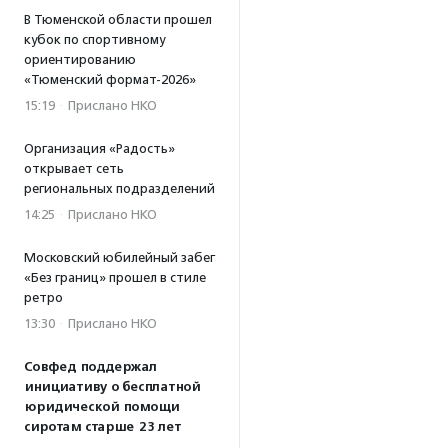
В Тюменской области прошел
кубок по спортивному
ориентированию
«Тюменский формат-2026»
15:19
·
Прислано НКО
Организация «Радость»
открывает сеть
региональных подразделений
14:25
·
Прислано НКО
Московский юбилейный забег
«Без границ» прошел в стиле
ретро
13:30
·
Прислано НКО
Совфед поддержал
инициативу о бесплатной
юридической помощи
сиротам старше 23 лет