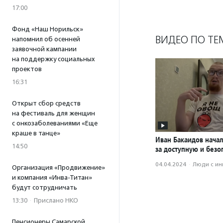
17:00
Фонд «Наш Норильск»
ВИДЕО ПО ТЕ
напомнил об осенней
заявочной кампании
на поддержку социальных
проектов
16:31
Открыт сбор средств
на фестиваль для женщин
с онкозаболеваниями «Еще
краше в танце»
Иван Бакаидов нача
14:50
за доступную и безо
04.04.2024
·
Люди с и
Организация «Продвижение»
и компания «Инва-Титан»
будут сотрудничать
13:30
·
Прислано НКО
Пенсионеры Самарской