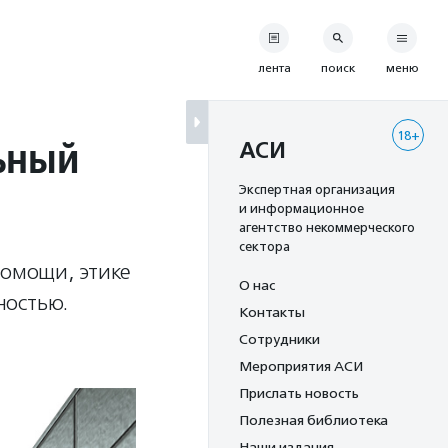
лента
поиск
меню
18+
ьный
АСИ
Экспертная организация
и информационное
агентство некоммерческого
сектора
помощи, этике
О нас
ностью.
Контакты
Сотрудники
Мероприятия АСИ
Прислать новость
Полезная библиотека
Наши издания