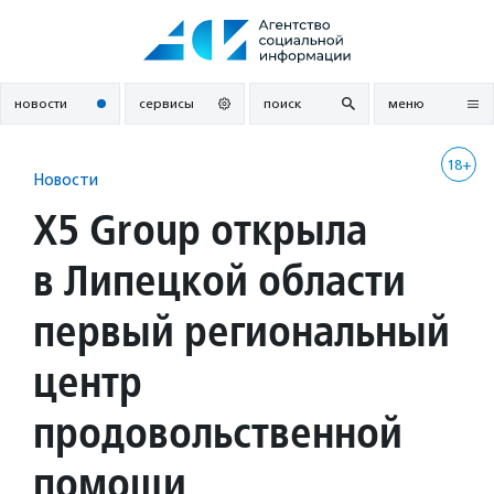
Перейти
к
содержанию
новости
сервисы
поиск
меню
18+
Новости
X5 Group открыла
в Липецкой области
первый региональный
центр
продовольственной
помощи