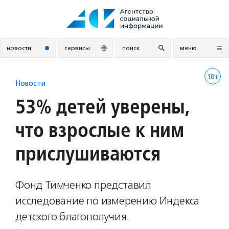
Перейти
к
содержанию
новости
сервисы
поиск
меню
18+
Новости
53% детей уверены,
что взрослые к ним
прислушиваются
Фонд Тимченко представил
исследование по измерению Индекса
детского благополучия.