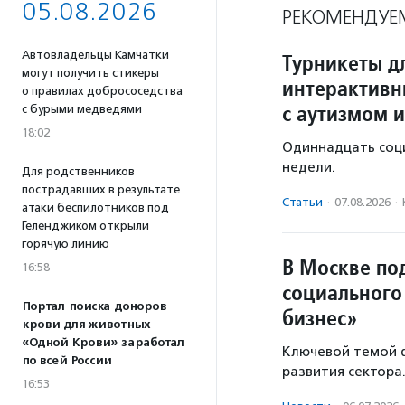
05.08.2026
РЕКОМЕНДУЕ
Автовладельцы Камчатки
Турникеты д
могут получить стикеры
интерактивн
о правилах добрососедства
с аутизмом и
с бурыми медведями
18:02
Одиннадцать соц
недели.
Для родственников
пострадавших в результате
Статьи
·
07.08.2026
·
атаки беспилотников под
Геленджиком открыли
горячую линию
В Москве по
16:58
социального
Портал поиска доноров
бизнес»
крови для животных
«Одной Крови» заработал
Ключевой темой ф
по всей России
развития сектора
16:53