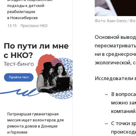
подходы к детской
реабилитации
в Новосибирске
Фото: Raev Denis / Ф
13:15
·
Прислано НКО
Основной вывод
пересматривать 
ни в среднесроч
экологической, 
Исследователи в
В вопроса
можно за
компаний
Патриаршая гуманитарная
миссия ищет волонтеров для
С точки з
ремонта домов в Донецке
происход
и Горловке