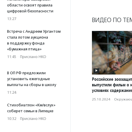
области освоят правила
цифровой безопасности
ВИДЕО ПО ТЕ
13:27
Встреча с Андреем Ургантом
стала лотом аукциона
в поддержку фонда
«Бумажная птица»
11:45
·
Прислано НКО
В ОП РФ предложили
Российские зоозащи
установить ежегодные
выпустили фильм о 
выплаты на сборы в школу
условиях содержани
11:24
25.10.2024
·
Окружающ
Стихобиатлон «Км/вслух»
соберет семьи в Липецке
10:32
·
Прислано НКО