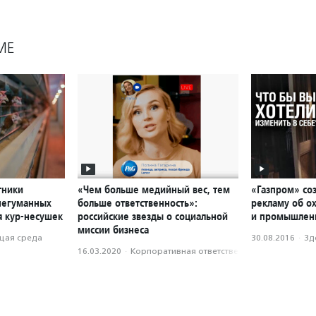
МЕ
тники
«Чем больше медийный вес, тем
«Газпром» со
негуманных
больше ответственность»:
рекламу об о
я кур-несушек
российские звезды о социальной
и промышленн
миссии бизнеса
ая среда
30.08.2016
·
Зд
16.03.2020
·
Корпоративная ответственность