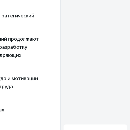
тратегический
аний продолжают
 разработку
недряющих
уда и мотивации
труда.
ах