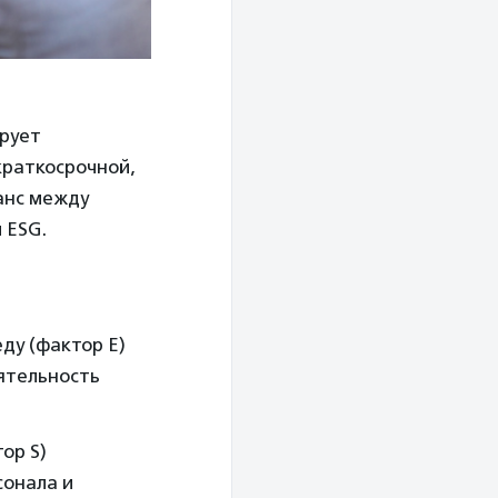
ирует
краткосрочной,
анс между
 ESG.
ду (фактор Е)
ятельность
ор S)
сонала и