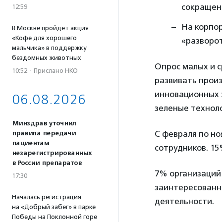
сокращен
12:59
На корпо
В Москве пройдет акция
«Кофе для хорошего
«разворот
мальчика» в поддержку
бездомных животных
Опрос малых и 
10:52
·
Прислано НКО
развивать произ
инновационных э
06.08.2026
зеленые техноло
Минздрав уточнил
С февраля по но
правила передачи
пациентам
сотрудников. 15
незарегистрированных
в России препаратов
7% организаций
17:30
заинтересованн
Началась регистрация
деятельности.
на «Добрый забег» в парке
Победы на Поклонной горе