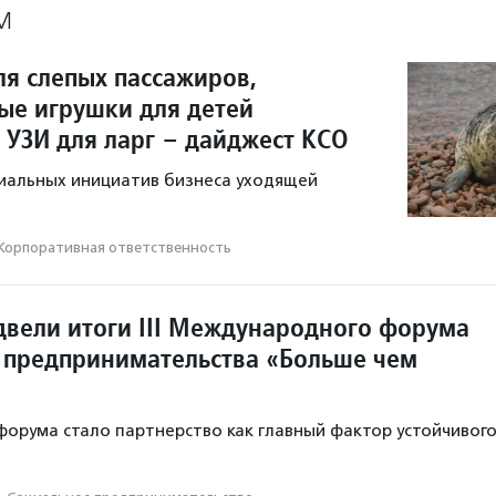
М
ля слепых пассажиров,
ые игрушки для детей
 УЗИ для ларг – дайджест КСО
иальных инициатив бизнеса уходящей
Корпоративная ответственность
двели итоги III Международного форума
 предпринимательства «Больше чем
орума стало партнерство как главный фактор устойчивог
.