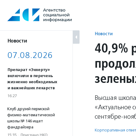
Перейти
к
содержанию
Новости
Новости
40,9% 
07.08.2026
продол
Препарат «Энхерту»
зелены
включили в перечень
жизненно необходимых
и важнейших лекарств
16:27
Высшая школа
«Актуальное с
Клуб друзей пермской
физико-математической
сентябре-нояб
школы № 146 ищет
фандрайзера
Корпоративная ответ
15:35
·
Прислано НКО