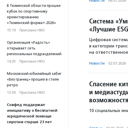
Новости
·
06.07.2026
В Тюменской области прошел
кубок по спортивному
ориентированию
Система «Ум
«Тюменский формат-2026»
«Лучшие ESG
15:19
·
Прислано НКО
Цифровая систем
Организация «Радость»
в категории тран
открывает сеть
на ответственное
региональных подразделений
14:25
·
Прислано НКО
Новости
·
02.07.2026
Московский юбилейный забег
«Без границ» прошел в стиле
Спасение ки
ретро
и медиастуд
13:30
·
Прислано НКО
возможност
Совфед поддержал
10 социальных ин
инициативу о бесплатной
юридической помощи
сиротам старше 23 лет