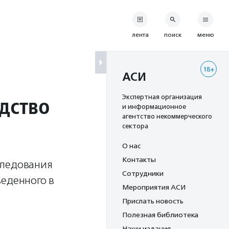
лента
поиск
меню
18+
АСИ
дство
Экспертная организация
и информационное
агентство некоммерческого
сектора
О нас
Контакты
следования
Сотрудники
веденного в
Мероприятия АСИ
Прислать новость
Полезная библиотека
Наши издания