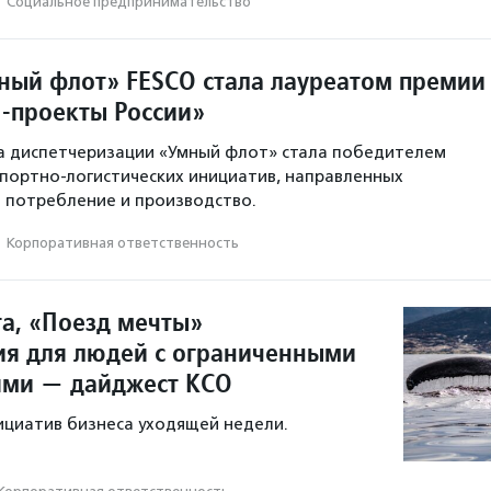
·
Социальное предпри­нима­тель­ство
ный флот» FESCO стала лауреатом премии
-проекты России»
а диспетчеризации «Умный флот» стала победителем
спортно-логистических инициатив, направленных
 потребление и производство.
·
Корпоративная ответственность
та, «Поезд мечты»
ия для людей с ограниченными
ями — дайджест КСО
ициатив бизнеса уходящей недели.