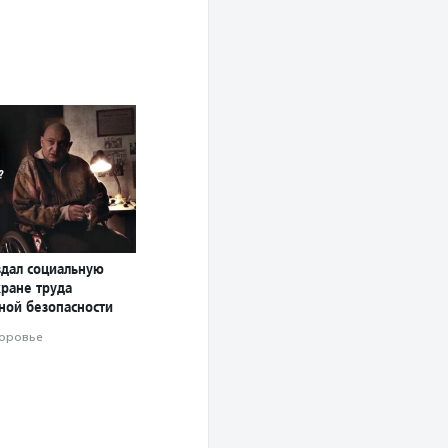
здал социальную
хране труда
ой безопасности
оровье