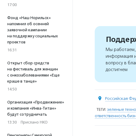
17:00
Фонд «Наш Норильск»
напомнил об осенней
заявочной кампании
на поддержку социальных
Поддерж
проектов
Мы работаем, 
16:31
информация и
вопросу в бла
Открыт сбор средств
достигнем
на фестиваль для женщин
с онкозаболеваниями «Еще
краше в танце»
14:50
Российская Фе
Организация «Продвижение»
и компания «Инва-Титан»
ТЕГИ:
зеленые техн
будут сотрудничать
ответственность биз
13:30
·
Прислано НКО
Пенсионеры Самарской