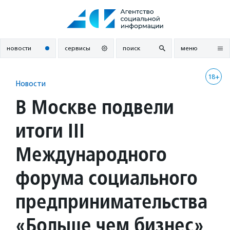
Перейти
к
содержанию
новости
сервисы
поиск
меню
18+
Новости
В Москве подвели
итоги III
Международного
форума социального
предпринимательства
«Больше чем бизнес»