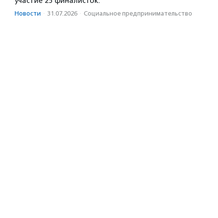
участие 25 финалисток.
Новости
·
31.07.2026
·
Социальное предпри­нима­тель­ство