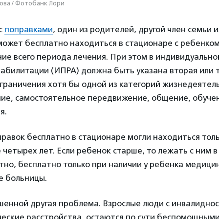
ова / Фотобанк Лори
с
поправками
, один из родителей, другой член семьи 
может бесплатно находиться в стационаре с ребенко
ние всего периода лечения. При этом в индивидуальн
абилитации (ИПРА) должна быть указана вторая или 
граничения хотя бы одной из категорий жизнедеятел
ие, самостоятельное передвижение, общение, обучен
я.
равок бесплатно в стационаре могли находиться тол
четырех лет. Если ребенок старше, то лежать с ним 
но, бесплатно только при наличии у ребенка медици
е больницы.
енной другая проблема. Взрослые люди с инвалидност
еские расстройства, остаются по сути беспомощными