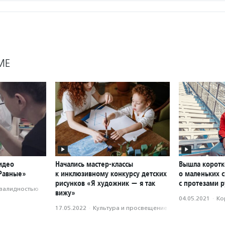
МЕ
идео
Начались мастер-классы
Вышла корот
«Равные»
к инклюзивному конкурсу детских
о маленьких 
рисунков «Я художник — я так
с протезами р
нвалидностью
вижу»
04.05.2021
·
Ко
17.05.2022
·
Культура и просвещение