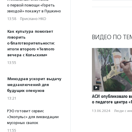
о первой помощи «Гореть
звездой» покажут в Пушкино
13:58
·
Прислано НКО
Как культура помогает
ВИДЕО ПО ТЕ
говорить
о благотворительности:
итоги второго «Теплого
вечера с Кольским»
13:55
Минздрав ускорит выдачу
медзаключений для
будущих опекунов
АСИ опубликовало в
13:21
о педагоге центра 
13.06.2024
·
Люди с и
РЭО готовит сервис
«Экопульс» для ликвидации
мусорных свалок
11:55