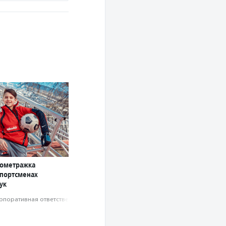
кометражка
спортсменах
ук
рпоративная ответственность