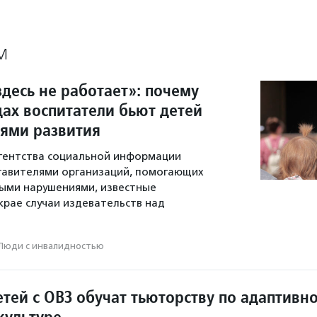
М
десь не работает»: почему
дах воспитатели бьют детей
тями развития
гентства социальной информации
тавителями организаций, помогающих
ыми нарушениями, известные
крае случаи издевательств над
Люди с инвалидностью
тей с ОВЗ обучат тьюторству по адаптивн
культуре