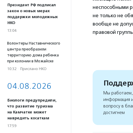
Президент РФ подписал
неспособными р
закон о новых мерах
не только не о
поддержки молодежных
НКО
вообще не допус
13:04
правовой групп
Волонтеры Наставнического
центра преобразили
территорию дома ребенка
при колонии в Можайске
10:32
·
Прислано НКО
Поддерж
04.08.2026
Мы работаем, 
информация и
Биологи предупредили,
вопросу в бла
что развитие туризма
достигнем
на Камчатке может
навредить косаткам
17:59