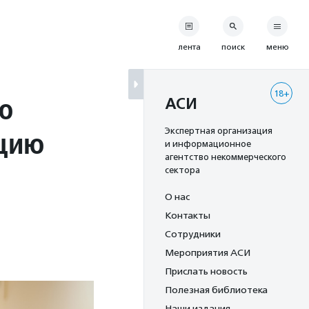
лента
поиск
меню
18+
ю
АСИ
ацию
Экспертная организация
и информационное
агентство некоммерческого
сектора
О нас
Контакты
Сотрудники
Мероприятия АСИ
Прислать новость
Полезная библиотека
Наши издания