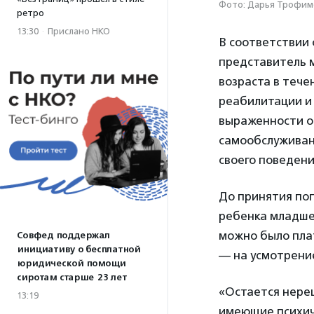
Фото: Дарья Трофим
ретро
13:30
·
Прислано НКО
В соответствии 
представитель 
возраста в тече
реабилитации и 
выраженности о
самообслуживан
своего поведени
До принятия поп
ребенка младше 
можно было плат
Совфед поддержал
инициативу о бесплатной
— на усмотрени
юридической помощи
сиротам старше 23 лет
«Остается нереш
13:19
имеющие психич