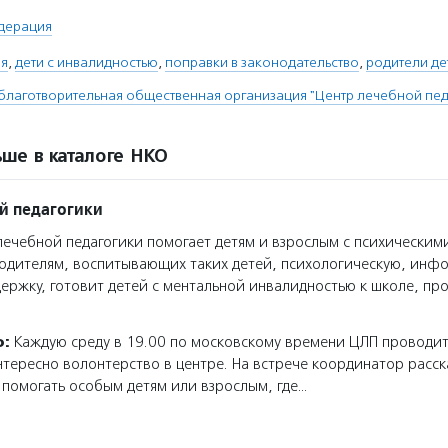
дерация
ия
,
дети с инвалидностью
,
поправки в законодательство
,
родители де
благотворительная общественная организация "Центр лечебной пед
ше в каталоге НКО
й педагогики
ечебной педагогики помогает детям и взрослым с психическим
родителям, воспитывающих таких детей, психологическую, ин
ержку, готовит детей с ментальной инвалидностью к школе, пр
о:
Каждую среду в 19.00 по московскому времени ЦЛП проводит
интересно волонтерство в центре. На встрече координатор расск
помогать особым детям или взрослым, где…