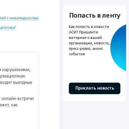
Попасть в ленту
тей с инвалидностью
Как попасть в новости
агогики"
АСИ? Пришлите
материал о вашей
организации, новость,
пресс-релиз, анонс
события.
и нарушениями,
формационную
оводит выездные
Прислать новость
 онлайн-встречи
ажет, как