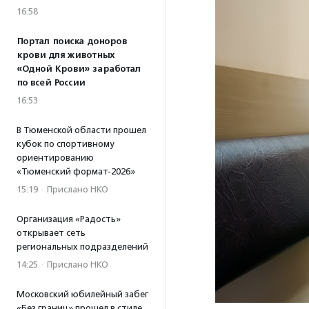
16:58
Портал поиска доноров
крови для животных
«Одной Крови» заработал
по всей России
16:53
В Тюменской области прошел
кубок по спортивному
ориентированию
«Тюменский формат-2026»
15:19
·
Прислано НКО
Организация «Радость»
открывает сеть
региональных подразделений
14:25
·
Прислано НКО
Московский юбилейный забег
«Без границ» прошел в стиле