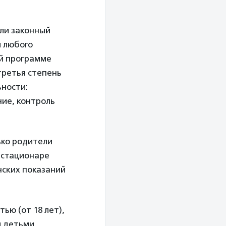
или законный
м любого
ой программе
третья степень
ьности:
ие, контроль
ько родители
в стационаре
нских показаний
ью (от 18 лет),
 детьми,