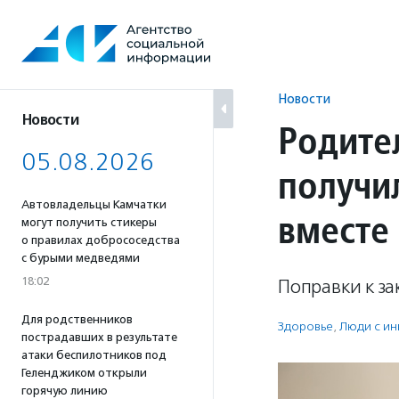
Перейти
к
содержанию
Новости
Новости
Родите
05.08.2026
получи
Автовладельцы Камчатки
вместе
могут получить стикеры
о правилах добрососедства
с бурыми медведями
18:02
Поправки к за
Для родственников
Здоровье
,
Люди с и
пострадавших в результате
атаки беспилотников под
Геленджиком открыли
горячую линию