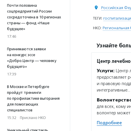
Почти половина
Российская Фе
соцпредприятий России
сосредоточена в 10 регионах
ТЕГИ:
госпитализац
страны — фонд «Наше
НКО:
Региональная 
будущее»
17:46
Узнайте боль
Принимаются заявки
на конкурс эссе
Центр лечебно
«Добро.Центр — человеку
будущего»
Услуги:
Центр л
17:39
предоставляет 
и правовую подд
В Москве и Петербурге
интегративные…
пройдут тренинги
по профилактике выгорания
Волонтерств
для помогающих
для всех, кому 
специалистов
волонтер может 
15:32
·
Прислано НКО
Подробнее
Уникальный спектакль