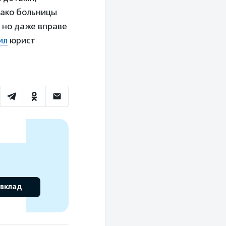
нако больницы
 но даже вправе
ил
юрист
 вклад