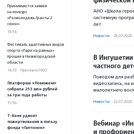
Принимаются заявки
АНО «Школа герое
на конкурс
системную програ
«Росмолодежь.Гранты 2
лет.
сезон»
16:54
Новости
·
28.07.2026
Фестиваль адаптивных видов
спорта «Пари на равных»
В Ингушетии
прошел в Нижегородской
области
частного дет
16:39
·
Прислано НКО
Поводом для разб
видеозапись, на 
Платформа «Поможем»
собрала 253 млн рублей
малолетнего восп
за три года работы
Новости
·
22.07.2026
15:56
Т-Банк удвоит
Вебинар «Ин
пожертвования в пользу
фонда «Галчонок»
и профориен