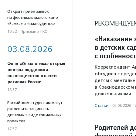
Открыт прием заявок
на фестиваль малого кино
РЕКОМЕНДУЕ
«Рамка» в Нижнеудинске
10:32
·
Прислано НКО
«Наказание з
в детских са
03.08.2026
с особеннос
Фонд «Онкологика» открыл
Корреспондент А
центры поддержки
обсудила с предс
онкопациентов в шести
детям с ментальн
регионах России
в Краснодарском 
18:37
дошкольниками.
Российским студентам могут
Статьи
·
03.08.2026
·
разрешить защищать
дипломы в виде социальных
проектов
Родителей де
17:57
физической 