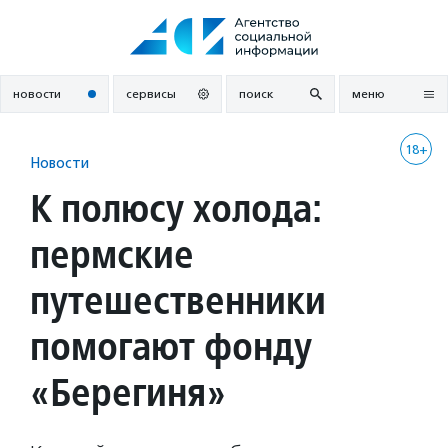
Перейти
к
содержанию
новости
сервисы
поиск
меню
18+
Новости
К полюсу холода:
пермские
путешественники
помогают фонду
«Берегиня»