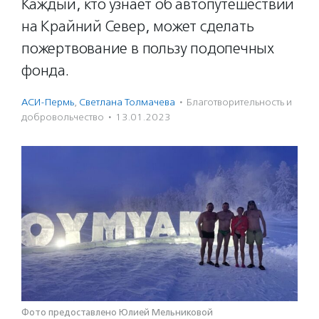
Каждый, кто узнает об автопутешествии
на Крайний Север, может сделать
пожертвование в пользу подопечных
фонда.
АСИ-Пермь
,
Светлана Толмачева
·
Благотвори­тель­ность и
доброволь­чест­во
·
13.01.2023
Фото предоставлено Юлией Мельниковой