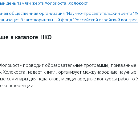
й день памяти жертв Холокоста
,
Холокост
ая общественная организация "Научно-просветительский центр "Х
анизация благотворительный фонд "Российский еврейский конгрес
ше в каталоге НКО
олокост» проводит образовательные программы, призванные 
х Холокоста, издает книги, организует международные научны
ые семинары для педагогов, международные конкурсы работ о 
е конференции…