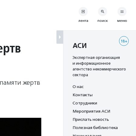
лента
поиск
меню
18+
ертв
АСИ
Экспертная организация
и информационное
агентство некоммерческого
сектора
памяти жертв
О нас
Контакты
Сотрудники
Мероприятия АСИ
Прислать новость
Полезная библиотека
Наши издания