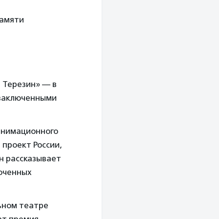
памяти
 Терезин» — в
 заключенными
 анимационного
 проект России,
н рассказывает
люченных
ьном театре
ат премия