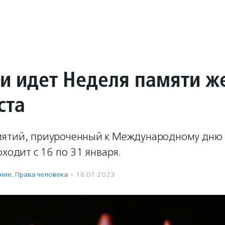
ии идет Неделя памяти ж
ста
ятий, приуроченный к Международному дню 
оходит с 16 по 31 января.
ение
,
Права человека
·
18.01.2023