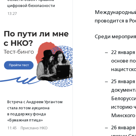
цифровой безопасности
Международный 
13:27
проводится в Ро
Среди мероприят
22 января
основе по
нацистско
25 января
документа
Белорусси
Встреча с Андреем Ургантом
историю ч
стала лотом аукциона
в поддержку фонда
Минского 
«Бумажная птица»
26 январ
11:45
·
Прислано НКО
имени Ста