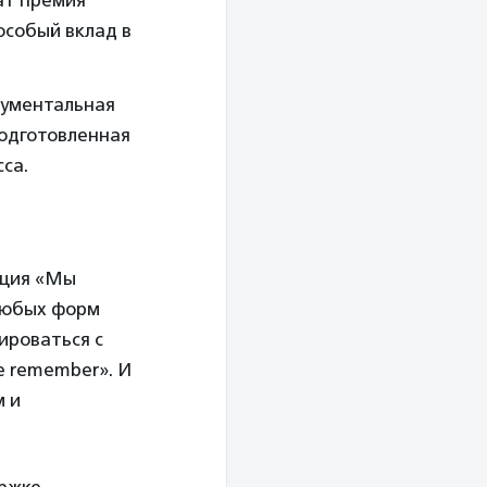
особый вклад в
кументальная
подготовленная
са.
кция «Мы
любых форм
ироваться с
e remember». И
м и
ержке