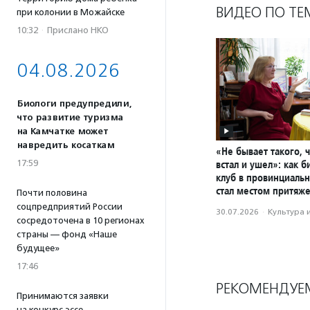
ВИДЕО ПО ТЕ
при колонии в Можайске
10:32
·
Прислано НКО
04.08.2026
Биологи предупредили,
что развитие туризма
на Камчатке может
навредить косаткам
«Не бывает такого, 
встал и ушел»: как 
17:59
клуб в провинциаль
стал местом притяж
Почти половина
соцпредприятий России
30.07.2026
·
Культура 
сосредоточена в 10 регионах
страны — фонд «Наше
будущее»
17:46
РЕКОМЕНДУЕ
Принимаются заявки
на конкурс эссе