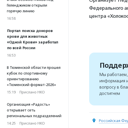
Геленджиком открыли
Федерального а
горячую линию
центра «Холокос
16:58
Портал поиска доноров
крови для животных
«Одной Крови» заработал
по всей России
16:53
Поддерж
В Тюменской области прошел
кубок по спортивному
Мы работаем, 
ориентированию
информация и
«Тюменский формат-2026»
вопросу в бла
15:19
·
Прислано НКО
достигнем
Организация «Радость»
открывает сеть
региональных подразделений
Российская Фе
14:25
·
Прислано НКО