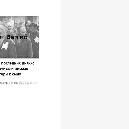
 последних днях»:
очитали письмо
тери к сыну
льтура и просвещение