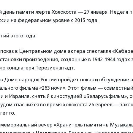
день памяти жертв Холокоста — 27 января. Неделя 
ссии на федеральном уровне с 2015 года.
ий этого года:
 показ в Центральном доме актера спектакля «Кабаре
становки произведения, созданные в 1942-1944 годах
го концлагеря Терезиенштадт.
 в Доме народов России пройдет показ и обсуждение
льного фильма «263 ночи». Этот фильм — совместный
и и Израиля, снятый киностудией «Беларусьфильм», о
удом спасшихся во время холокоста 26 евреев — зак
гетто.
я мемориальный вечер «Хранитель памяти» в Музыкал
ниславского и Немировича-Данченко. На вечере вруч