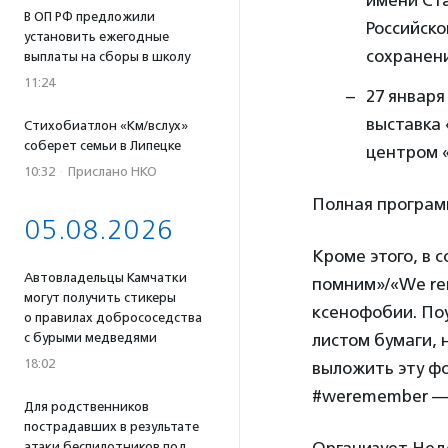
В ОП РФ предложили
Российско
установить ежегодные
сохранени
выплаты на сборы в школу
11:24
27 января
выставка 
Стихобиатлон «Км/вслух»
соберет семьи в Липецке
центром «
10:32
·
Прислано НКО
Полная програ
05.08.2026
Кроме этого, в 
Автовладельцы Камчатки
помним»/«We re
могут получить стикеры
ксенофобии. По
о правилах добрососедства
листом бумаги, 
с бурыми медведями
18:02
выложить эту ф
#weremember — 
Для родственников
пострадавших в результате
Организует Нед
атаки беспилотников под