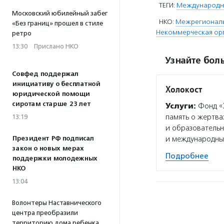
ТЕГИ:
Международны
Московский юбилейный забег
НКО:
Межрегиональн
«Без границ» прошел в стиле
Некоммерческая орг
ретро
13:30
·
Прислано НКО
Узнайте боль
Совфед поддержал
инициативу о бесплатной
Холокост
юридической помощи
сиротам старше 23 лет
Услуги:
Фонд «Х
память о жертва
13:19
и образовательн
и международны
Президент РФ подписал
закон о новых мерах
Подробнее
поддержки молодежных
НКО
13:04
Волонтеры Наставнического
центра преобразили
территорию дома ребенка