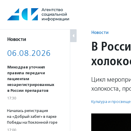
Перейти
к
содержанию
Новости
Новости
В Росс
06.08.2026
холоко
Минздрав уточнил
правила передачи
Цикл меропри
пациентам
незарегистрированных
холокоста, пр
в России препаратов
17:30
Культура и просвещ
Началась регистрация
на «Добрый забег» в парке
Победы на Поклонной горе
17:00