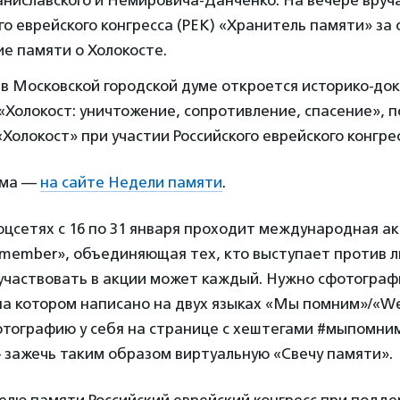
го еврейского конгресса (РЕК) «Хранитель памяти» за 
е памяти о Холокосте.
 в Московской городской думе откроется историко-до
«Холокост: уничтожение, сопротивление, спасение», 
Холокост» при участии Российского еврейского конгрес
мма —
на сайте Недели памяти
.
соцсетях с 16 по 31 января проходит международная а
member», объединяющая тех, кто выступает против 
участвовать в акции может каждый. Нужно сфотограф
на котором написано на двух языках «Мы помним»/«W
отографию у себя на странице с хештегами #мыпомни
зажечь таким образом виртуальную «Свечу памяти».
елю памяти Российский еврейский конгресс при подд