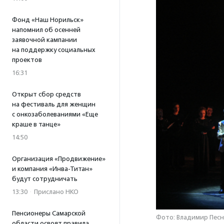
Фонд «Наш Норильск»
напомнил об осенней
заявочной кампании
на поддержку социальных
проектов
16:31
Открыт сбор средств
на фестиваль для женщин
с онкозаболеваниями «Еще
краше в танце»
14:50
Организация «Продвижение»
и компания «Инва-Титан»
будут сотрудничать
13:30
·
Прислано НКО
Пенсионеры Самарской
Фото: Владимир Песн
области освоят правила