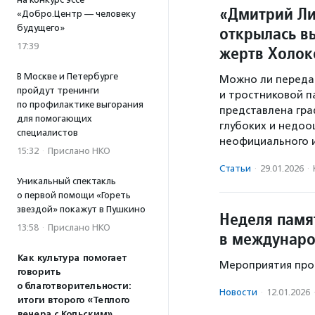
«Дмитрий Ли
«Добро.Центр — человеку
открылась в
будущего»
17:39
жертв Холок
В Москве и Петербурге
Можно ли переда
пройдут тренинги
и тростниковой п
по профилактике выгорания
представлена гр
для помогающих
глубоких и недоо
специалистов
неофициального и
15:32
·
Прислано НКО
Статьи
·
29.01.2026
·
Уникальный спектакль
о первой помощи «Гореть
звездой» покажут в Пушкино
Неделя памя
13:58
·
Прислано НКО
в междунар
Как культура помогает
Мероприятия прой
говорить
о благотворительности:
Новости
·
12.01.2026
итоги второго «Теплого
вечера с Кольским»