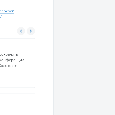
олокост"
,
с"
Российский еврейский конгресс (РЕК)
сохранить
Услуги:
Российский еврейский конгресс орган
е конференции
помогает детям из малообеспеченных семей п
Холокосте
программы социальной адаптации для детей с 
Подробнее