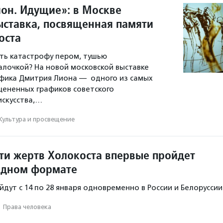
он. Идущие»: в Москве
ыставка, посвященная памяти
оста
ть катастрофу пером, тушью
алочкой? На новой московской выставке
афика Дмитрия Лиона — одного из самых
цененных графиков советского
скусства,…
Культура и просвещение
ти жертв Холокоста впервые пройдет
одном формате
дут с 14 по 28 января одновременно в России и Белоруссии
·
Права человека