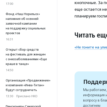
кнопочные. За п
17:00
еще остается не
Фонд «Наш Норильск»
планируем госпи
напомнил об осенней
заявочной кампании
на поддержку социальных
Читать ещ
проектов
16:31
«Не гоните на ул
Открыт сбор средств
на фестиваль для женщин
с онкозаболеваниями «Еще
краше в танце»
14:50
Поддерж
Организация «Продвижение»
и компания «Инва-Титан»
Мы работаем, 
будут сотрудничать
информация и
13:30
·
Прислано НКО
вопросу в бла
достигнем
Пенсионеры Самарской