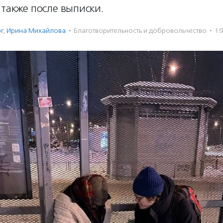
 также после выписки.
г
,
Ирина Михайлова
·
Благотвори­тель­ность и доброволь­чест­во
·
19