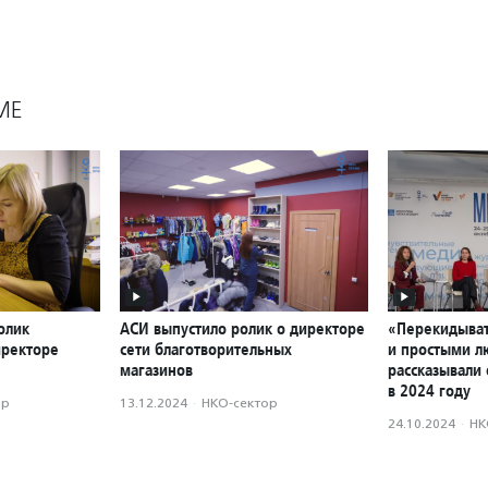
МЕ
олик
АСИ выпустило ролик о директоре
«Перекидыват
иректоре
сети благотворительных
и простыми л
магазинов
рассказывали 
в 2024 году
ор
13.12.2024
·
НКО-сектор
24.10.2024
·
НК