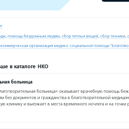
рг
юди
,
помощь бездомным людям
,
сбор теплых вещей
,
сбор техники
,
екоммерческая организация медико-социальной помощи "Благотво
ше в каталоге НКО
ьная больница
аготворительная больница» оказывает врачебную помощь беж
м без документов и гражданства в благотворительной медицин
ую клинику и выезжает в места временного ночлега и на точки 