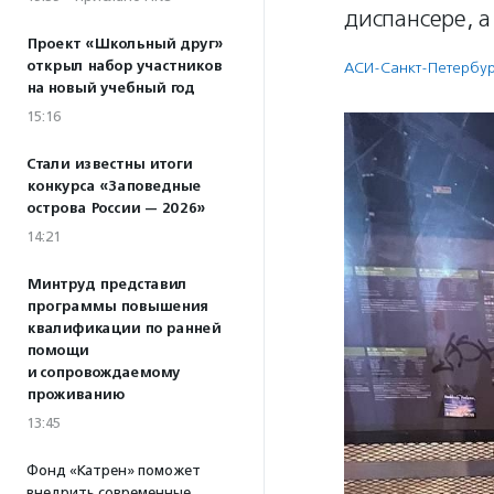
диспансере, а
Проект «Школьный друг»
открыл набор участников
АСИ-Санкт-Петербур
на новый учебный год
15:16
Стали известны итоги
конкурса «Заповедные
острова России — 2026»
14:21
Минтруд представил
программы повышения
квалификации по ранней
помощи
и сопровождаемому
проживанию
13:45
Фонд «Катрен» поможет
внедрить современные