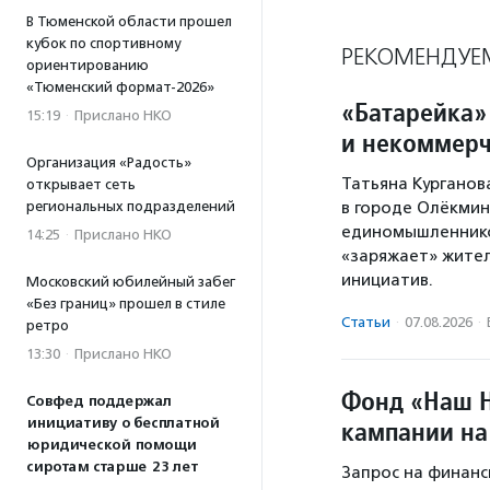
В Тюменской области прошел
кубок по спортивному
РЕКОМЕНДУЕ
ориентированию
«Тюменский формат-2026»
«Батарейка»
15:19
·
Прислано НКО
и некоммерч
Организация «Радость»
Татьяна Курганов
открывает сеть
в городе Олёкминс
региональных подразделений
единомышленников
14:25
·
Прислано НКО
«заряжает» жител
инициатив.
Московский юбилейный забег
«Без границ» прошел в стиле
Статьи
·
07.08.2026
·
ретро
13:30
·
Прислано НКО
Фонд «Наш Н
Совфед поддержал
кампании на
инициативу о бесплатной
юридической помощи
сиротам старше 23 лет
Запрос на финанс