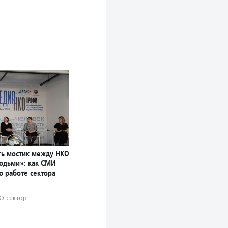
ь мостик между НКО
юдьми»: как СМИ
о работе сектора
О-сектор