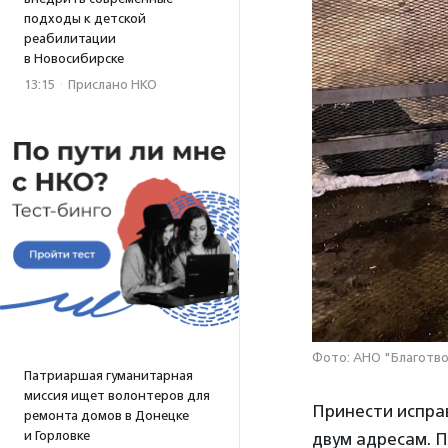
подходы к детской
реабилитации
в Новосибирске
13:15
·
Прислано НКО
Фото: АНО "Благотв
Патриаршая гуманитарная
миссия ищет волонтеров для
Принести испра
ремонта домов в Донецке
и Горловке
двум адресам. 