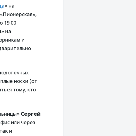
ца
» на
 «Пионерская»,
о 19.00
я» на
торникам и
редварительно
 подопечных
плые носки (от
ться тому, кто
ольницы»
Сергей
офис или через
так и