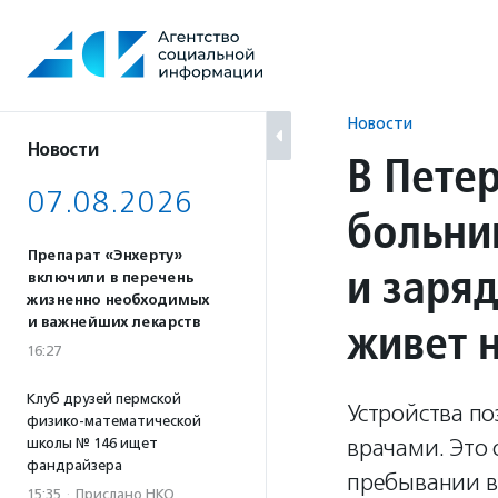
Перейти
к
содержанию
Новости
Новости
В Пете
07.08.2026
больни
Препарат «Энхерту»
и заряд
включили в перечень
жизненно необходимых
живет 
и важнейших лекарств
16:27
Клуб друзей пермской
Устройства по
физико-математической
врачами. Это
школы № 146 ищет
фандрайзера
пребывании в
15:35
·
Прислано НКО