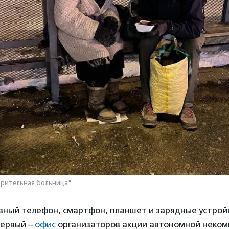
орительная больница"
вный телефон, смартфон, планшет и зарядные устрой
Первый –
офис
организаторов акции автономной неко