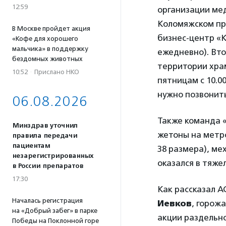
12:59
организации ме
Коломяжском про
В Москве пройдет акция
бизнес-центр «Ка
«Кофе для хорошего
мальчика» в поддержку
ежедневно). Вт
бездомных животных
территории храм
10:52
·
Прислано НКО
пятницам с 10.00
нужно позвонить 
06.08.2026
Также команда 
Минздрав уточнил
жетоны на метро
правила передачи
пациентам
38 размера), ме
незарегистрированных
оказался в тяже
в России препаратов
17:30
Как рассказал 
Началась регистрация
Иевков
, горож
на «Добрый забег» в парке
акции раздельно
Победы на Поклонной горе