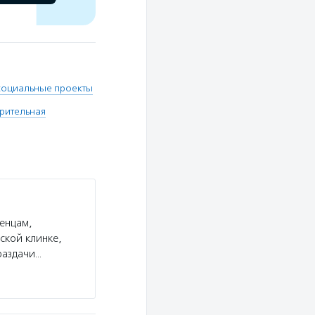
социальные проекты
рительная
енцам,
ской клинке,
раздачи…