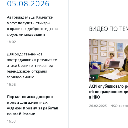
05.08.2026
Автовладельцы Камчатки
могут получить стикеры
ВИДЕО ПО ТЕ
о правилах добрососедства
с бурыми медведями
18:02
Для родственников
пострадавших в результате
атаки беспилотников под
Геленджиком открыли
горячую линию
16:58
АСИ опубликовало р
об операционном д
в НКО
Портал поиска доноров
крови для животных
26.02.2025
·
НКО-сект
«Одной Крови» заработал
по всей России
16:53