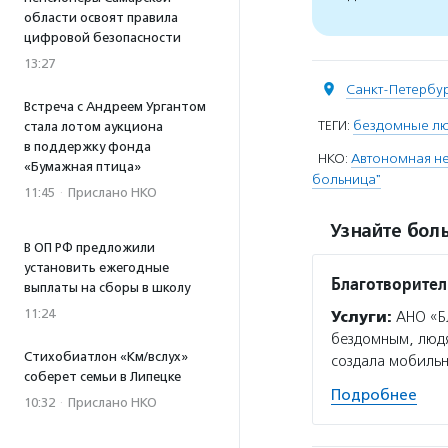
области освоят правила
цифровой безопасности
13:27
Санкт-Петербу
Встреча с Андреем Ургантом
ТЕГИ:
бездомные л
стала лотом аукциона
в поддержку фонда
НКО:
Автономная н
«Бумажная птица»
больница"
11:45
·
Прислано НКО
Узнайте боль
В ОП РФ предложили
установить ежегодные
Благотворител
выплаты на сборы в школу
11:24
Услуги:
АНО «Бл
бездомным, людя
Стихобиатлон «Км/вслух»
создала мобильн
соберет семьи в Липецке
Подробнее
10:32
·
Прислано НКО