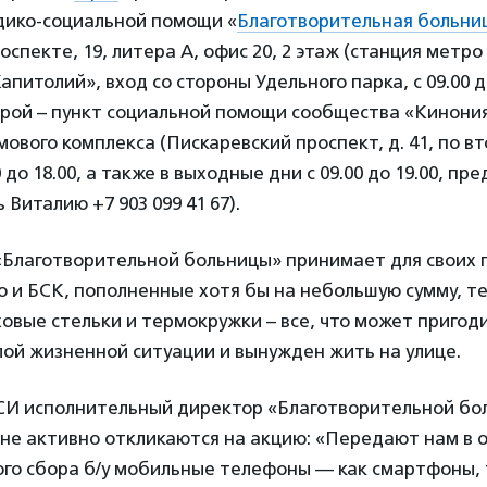
дико-социальной помощи «
Благотворительная больни
спекте, 19, литера А, офис 20, 2 этаж (станция метро
питолий», вход со стороны Удельного парка, с 09.00 д
орой – пункт социальной помощи сообщества «Кинони
ового комплекса (Пискаревский проспект, д. 41, по в
 до 18.00, а также в выходные дни с 09.00 до 19.00, п
Виталию +7 903 099 41 67).
«Благотворительной больницы» принимает для своих
 и БСК, пополненные хотя бы на небольшую сумму, те
ховые стельки и термокружки – все, что может пригоди
лой жизненной ситуации и вынужден жить на улице.
АСИ исполнительный директор «Благотворительной б
ане активно откликаются на акцию: «Передают нам в 
го сбора б/у мобильные телефоны — как смартфоны, 