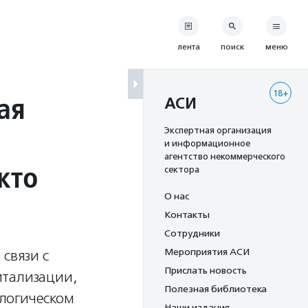
лента
поиск
меню
18+
ая
АСИ
Экспертная организация
и информационное
агентство некоммерческого
кто
сектора
О нас
Контакты
Сотрудники
Мероприятия АСИ
связи с
Прислать новость
итализации,
Полезная библиотека
логическом
Наши издания