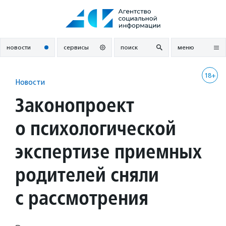
Перейти
к
содержанию
новости
сервисы
поиск
меню
18+
Новости
Законопроект
о психологической
экспертизе приемных
родителей сняли
с рассмотрения