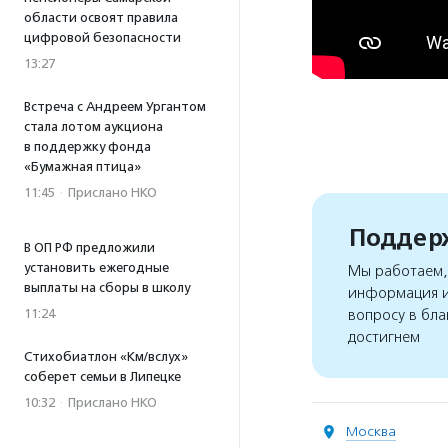
области освоят правила
цифровой безопасности
13:27
Встреча с Андреем Ургантом
стала лотом аукциона
в поддержку фонда
«Бумажная птица»
11:45
·
Прислано НКО
Поддерж
В ОП РФ предложили
установить ежегодные
Мы работаем, 
выплаты на сборы в школу
информация и
вопросу в бла
11:24
достигнем
Стихобиатлон «Км/вслух»
соберет семьи в Липецке
10:32
·
Прислано НКО
Москва