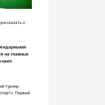
рассказать о
егендарными
я на главных
мечают
ий турнир
аспорт». Первый