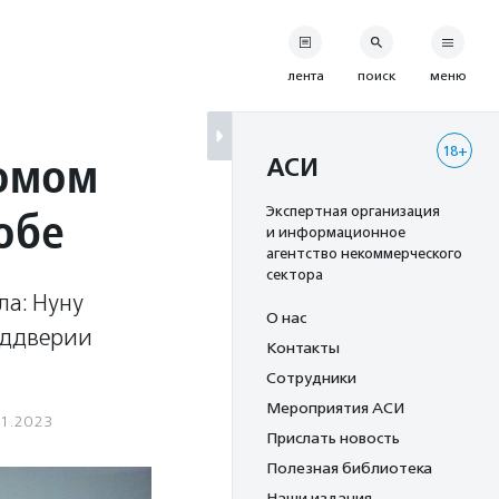
лента
поиск
меню
18+
ромом
АСИ
обе
Экспертная организация
и информационное
агентство некоммерческого
сектора
ла: Нуну
О нас
еддверии
Контакты
Сотрудники
Мероприятия АСИ
01.2023
Прислать новость
Полезная библиотека
Наши издания