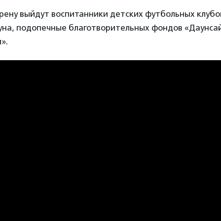
арену выйдут воспитанники детских футбольных клуб
уна, подопечные благотворительных фондов «Даунсай
и».