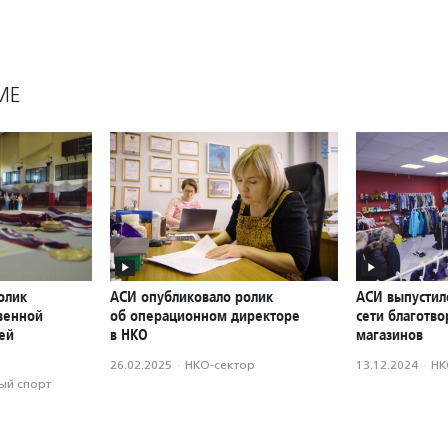
МЕ
олик
АСИ опубликовало ролик
АСИ выпустил
твенной
об операционном директоре
сети благотв
ей
в НКО
магазинов
26.02.2025
·
НКО-сектор
13.12.2024
·
НК
ый спорт