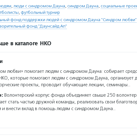
людям
,
люди с синдромом Дауна
,
синдром Дауна
,
социальные прое
тболисты
,
футбольный турнир
льный фонд поддержки людей с синдромом Дауна "Синдром любви"
творительный фонд "Даунсайд Ап"
ше в каталоге НКО
и
м любви» помогает людям с синдромом Дауна: собирает средс
НКО, которые помогают людям с синдромом Дауна, организует 
ворческие проекты, проводит обучающие лекции, семинары…
о:
Волонтерский корпус фонда объединяет свыше 250 волонтер
ет стать частью дружной команды, реализовать свои благотво
 и внести вклад в помощь людям с синдромом Дауна…