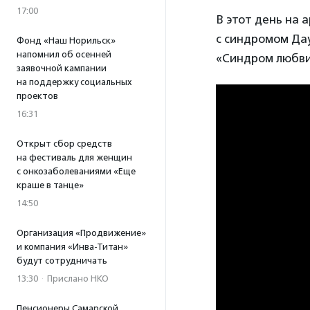
17:00
В этот день на 
с синдромом Да
Фонд «Наш Норильск»
напомнил об осенней
«Синдром любв
заявочной кампании
на поддержку социальных
проектов
16:31
Открыт сбор средств
на фестиваль для женщин
с онкозаболеваниями «Еще
краше в танце»
14:50
Организация «Продвижение»
и компания «Инва-Титан»
будут сотрудничать
13:30
·
Прислано НКО
Пенсионеры Самарской