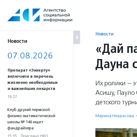
Перейти
к
содержанию
Новости
Новости
«Дай п
07.08.2026
Дауна 
Препарат «Энхерту»
включили в перечень
Их ролики — э
жизненно необходимых
и важнейших лекарств
Асишу, Пауло
16:27
детского турн
Клуб друзей пермской
Марина Некрасова
·
физико-математической
школы № 146 ищет
фандрайзера
15:35
·
Прислано НКО