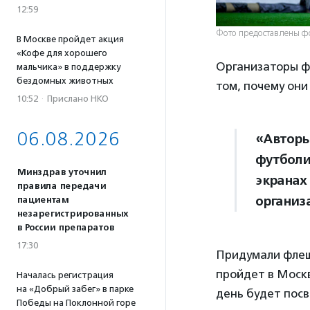
12:59
Фото предоставлены 
В Москве пройдет акция
«Кофе для хорошего
Организаторы ф
мальчика» в поддержку
бездомных животных
том, почему они
10:52
·
Прислано НКО
06.08.2026
«Авторы
футболи
Минздрав уточнил
экранах
правила передачи
организ
пациентам
незарегистрированных
в России препаратов
17:30
Придумали флеш
пройдет в Москв
Началась регистрация
на «Добрый забег» в парке
день будет пос
Победы на Поклонной горе