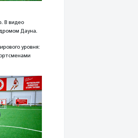
. В видео
ндромом Дауна.
ирового уровня:
спортсменами