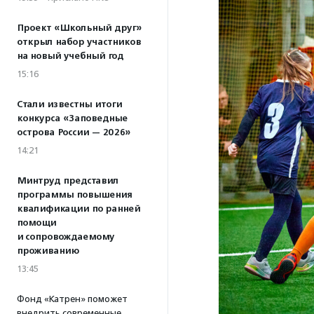
Проект «Школьный друг»
открыл набор участников
на новый учебный год
15:16
Стали известны итоги
конкурса «Заповедные
острова России — 2026»
14:21
Минтруд представил
программы повышения
квалификации по ранней
помощи
и сопровождаемому
проживанию
13:45
Фонд «Катрен» поможет
внедрить современные