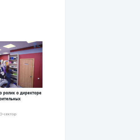
о ролик о директоре
орительных
О-сектор