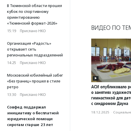
В Тюменской области прошел
кубок по спортивному
ориентированию
«Тюменский формат-2026»
ВИДЕО ПО ТЕ
15:19
·
Прислано НКО
Организация «Радость»
открывает сеть
региональных подразделений
14:25
·
Прислано НКО
Московский юбилейный забег
«Без границ» прошел в стиле
АСИ опубликовало р
ретро
о занятиях художес
13:30
·
Прислано НКО
гимнастикой для дет
с синдромом Дауна
Совфед поддержал
18.12.2025
·
Социальн
инициативу о бесплатной
юридической помощи
сиротам старше 23 лет