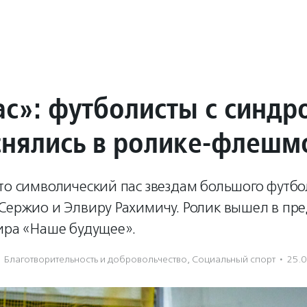
ас»: футболисты с синд
снялись в ролике-флешм
то символический пас звездам большого футбо
 Сержио и Элвиру Рахимичу. Ролик вышел в пр
ира «Наше будущее».
Благотвори­тель­ность и доброволь­чест­во
,
Социальный спорт
·
25.