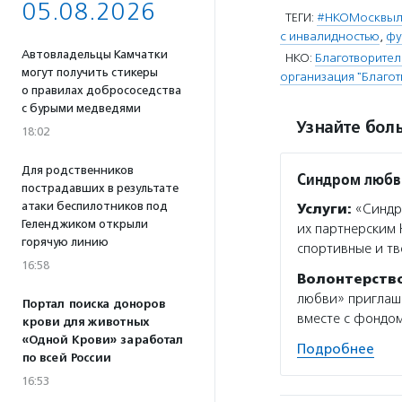
05.08.2026
ТЕГИ:
#НКОМосквы
с инвалидностью
,
фу
Автовладельцы Камчатки
НКО:
Благотворите
могут получить стикеры
организация "Благо
о правилах добрососедства
с бурыми медведями
Узнайте боль
18:02
Для родственников
Синдром любв
пострадавших в результате
атаки беспилотников под
Услуги:
«Синдро
Геленджиком открыли
их партнерским 
горячую линию
спортивные и т
16:58
Волонтерств
любви» приглаша
Портал поиска доноров
вместе с фондом
крови для животных
«Одной Крови» заработал
Подробнее
по всей России
16:53