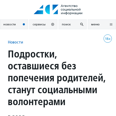
Перейти
к
содержанию
новости
сервисы
поиск
меню
18+
Новости
Подростки,
оставшиеся без
попечения родителей,
станут социальными
волонтерами