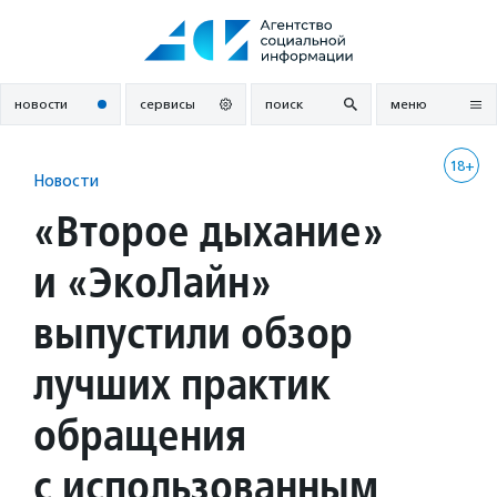
Перейти
к
содержанию
новости
сервисы
поиск
меню
18+
Новости
«Второе дыхание»
и «ЭкоЛайн»
выпустили обзор
лучших практик
обращения
с использованным