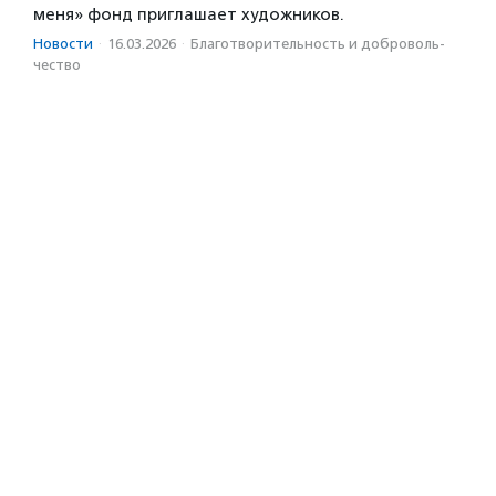
меня» фонд приглашает художников.
Новости
·
16.03.2026
·
Благотвори­тель­ность и доброволь­
чест­во