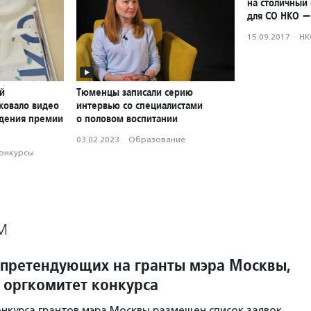
на столичный 
для СО НКО —
15.09.2017
·
НК
й
Тюменцы записали серию
ковало видео
интервью со специалистами
ждения премии
о половом воспитании
03.02.2023
·
Образование
конкурсы
М
 претендующих на гранты мэра Москвы,
 оргкомитет конкурса
онкурса грантов мэра Москвы размещен список заявок,