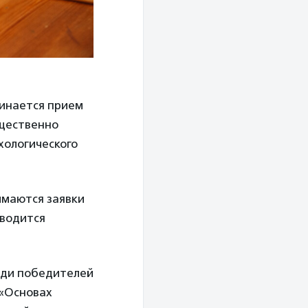
чинается прием
бщественно
хологического
имаются заявки
оводится
еди победителей
 «Основах