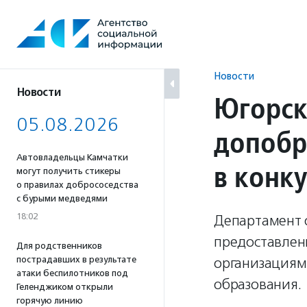
Перейти
к
содержанию
Новости
Новости
Югорск
05.08.2026
допобр
Автовладельцы Камчатки
в конк
могут получить стикеры
о правилах добрососедства
с бурыми медведями
18:02
Департамент 
предоставлен
Для родственников
пострадавших в результате
организациям
атаки беспилотников под
образования.
Геленджиком открыли
горячую линию