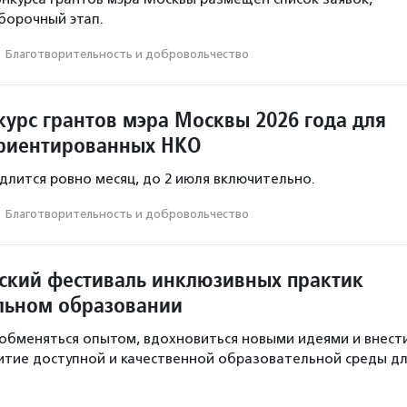
борочный этап.
·
Благотвори­тель­ность и доброволь­чест­во
курс грантов мэра Москвы 2026 года для
риентированных НКО
длится ровно месяц, до 2 июля включительно.
·
Благотвори­тель­ность и доброволь­чест­во
ийский фестиваль инклюзивных практик
льном образовании
 обменяться опытом, вдохновиться новыми идеями и внест
витие доступной и качественной образовательной среды д