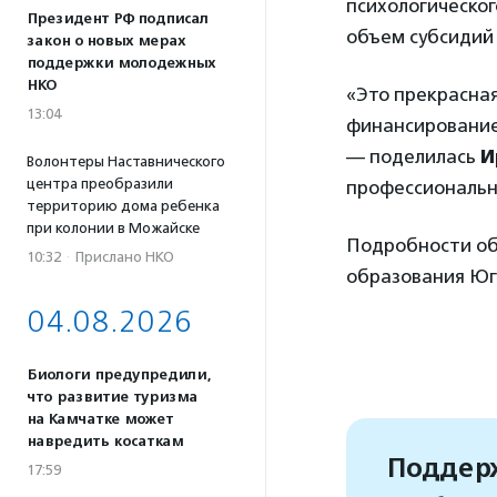
психологическог
Президент РФ подписал
объем субсидий 
закон о новых мерах
поддержки молодежных
НКО
«Это прекрасна
13:04
финансирование.
— поделилась
И
Волонтеры Наставнического
центра преобразили
профессиональн
территорию дома ребенка
при колонии в Можайске
Подробности об
10:32
·
Прислано НКО
образования Юг
04.08.2026
Биологи предупредили,
что развитие туризма
на Камчатке может
навредить косаткам
Поддерж
17:59