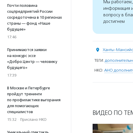
Мы работаем, 
Почти половина
информация и
соцпредприятий России
вопросу в бла
сосредоточена в 10 регионах
достигнем
страны — фонд «Наше
будущее»
17:46
Ханты-Мансийс
Принимаются заявки
на конкурс эссе
ТЕГИ:
дополнительн
«Добро.Центр — человеку
будущего»
НКО:
АНО дополнит
17:39
В Москве и Петербурге
пройдут тренинги
по профилактике выгорания
для помогающих
ВИДЕО ПО ТЕ
специалистов
15:32
·
Прислано НКО
Уникальный спектакль