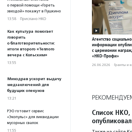
о первой помощи «Гореть
звездой» покажут в Пушкино
13:58
·
Прислано НКО
Как культура помогает
говорить
Агентство социально
о благотворительности:
информации опубли
итоги второго «Теплого
с церемонии награ
вечера с Кольским»
«НКО-Профи»
13:55
26.06.2026
·
Гранты и 
Минздрав ускорит выдачу
медзаключений для
будущих опекунов
РЕКОМЕНДУЕ
13:21
Список НКО,
РЭО готовит сервис
«Экопульс» для ликвидации
опубликовал
мусорных свалок
11:55
Также на сайте К