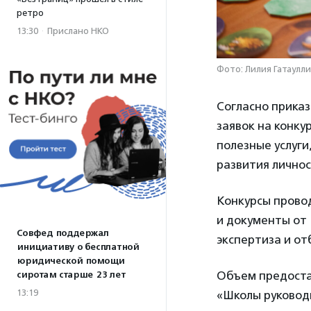
ретро
13:30
·
Прислано НКО
Фото: Лилия Гатаулли
Согласно приказ
заявок на конку
полезные услуги
развития личнос
Конкурсы провод
и документы от 
Совфед поддержал
экспертиза и от
инициативу о бесплатной
юридической помощи
Объем предоста
сиротам старше 23 лет
13:19
«Школы руководи