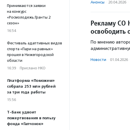
Анонсы
·
20.04.2026
·
Принимаются заявки
на конкурс
«Росмолодежь.Гранты 2
Рекламу СО 
сезон»
освободить 
16:54
По мнению авторо
Фестиваль адаптивных видов
административную
спорта «Пари на равных»
прошел в Нижегородской
Новости
·
01.04.2026
области
16:39
·
Прислано НКО
Платформа «Поможем»
собрала 253 млн рублей
за три года работы
15:56
Т-Банк удвоит
пожертвования в пользу
фонда «Галчонок»