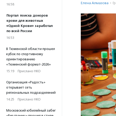
Елена Алмазова
·
Г
16:58
Портал поиска доноров
крови для животных
«Одной Крови» заработал
по всей России
16:53
В Тюменской области прошел
кубок по спортивному
ориентированию
«Тюменский формат-2026»
15:19
·
Прислано НКО
Организация «Радость»
открывает сеть
региональных подразделений
14:25
·
Прислано НКО
Московский юбилейный забег
«Без границ» прошел в стиле