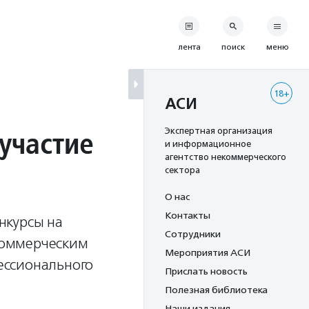
лента
поиск
меню
18+
АСИ
участие
Экспертная организация
и информационное
агентство некоммерческого
сектора
О нас
Контакты
нкурсы на
Сотрудники
коммерческим
Мероприятия АСИ
ессионального
Прислать новость
Полезная библиотека
Наши издания