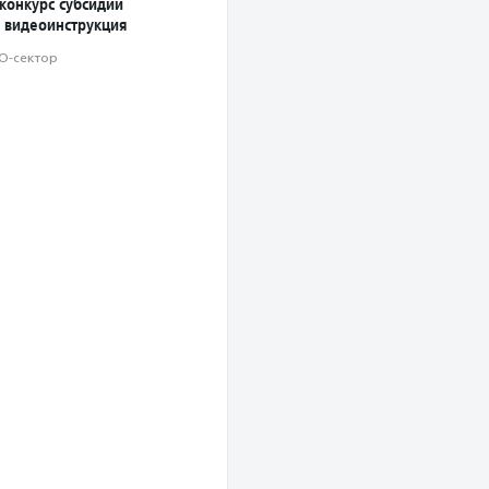
конкурс субсидий
 видеоинструкция
О-сектор