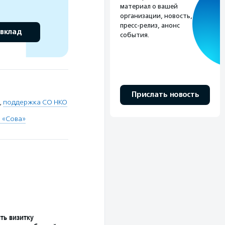
материал о вашей
организации, новость,
пресс-релиз, анонс
 вклад
события.
Прислать новость
,
поддержка СО НКО
 «Сова»
ть визитку