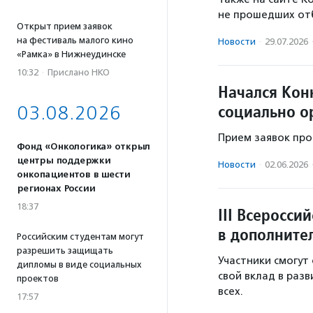
не прошедших от
Открыт прием заявок
на фестиваль малого кино
Новости
·
29.07.2026
«Рамка» в Нижнеудинске
10:32
·
Прислано НКО
Начался Кон
социально о
03.08.2026
Прием заявок про
Фонд «Онкологика» открыл
центры поддержки
Новости
·
02.06.2026
онкопациентов в шести
регионах России
18:37
III Всеросс
в дополните
Российским студентам могут
разрешить защищать
Участники смогут
дипломы в виде социальных
свой вклад в раз
проектов
всех.
17:57