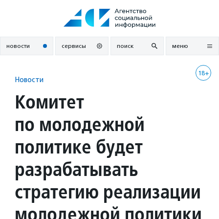
Перейти
к
содержанию
новости
сервисы
поиск
меню
18+
Новости
Комитет
по молодежной
политике будет
разрабатывать
стратегию реализации
молодежной политики