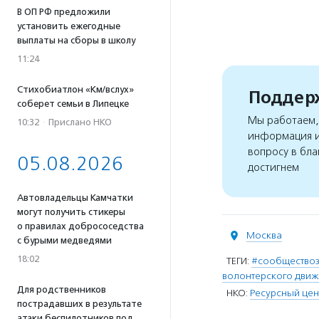
В ОП РФ предложили
установить ежегодные
выплаты на сборы в школу
11:24
Стихобиатлон «Км/вслух»
Поддерж
соберет семьи в Липецке
Мы работаем, 
10:32
·
Прислано НКО
информация и
вопросу в бла
05.08.2026
достигнем
Автовладельцы Камчатки
могут получить стикеры
о правилах добрососедства
Москва
с бурыми медведями
18:02
ТЕГИ:
#сообщество
волонтерского дви
Для родственников
НКО:
Ресурсный цен
пострадавших в результате
атаки беспилотников под