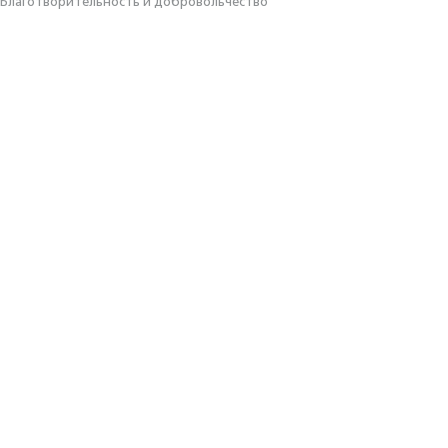
Благотвори­тель­ность и доброволь­чест­во