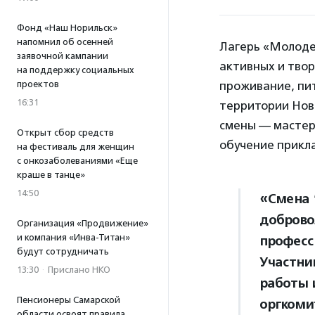
Фонд «Наш Норильск»
напомнил об осенней
Лагерь «Молоде
заявочной кампании
активных и твор
на поддержку социальных
проектов
проживание, пи
16:31
территории Ново
смены — мастер-
Открыт сбор средств
обучение прикла
на фестиваль для женщин
с онкозаболеваниями «Еще
краше в танце»
14:50
«Смена 
доброво
Организация «Продвижение»
и компания «Инва-Титан»
професс
будут сотрудничать
Участни
13:30
·
Прислано НКО
работы 
Пенсионеры Самарской
оргкоми
области освоят правила