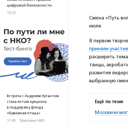
цифровой безопасности
13:27
Смена «Путь вол
июля.
В первом творч
приняли участи
расширить темат
танцы, акробати
развития лидерс
выбранную смен
Встреча с Андреем Ургантом
Ещё по теме
стала лотом аукциона
в поддержку фонда
Москвичи мог
«Бумажная птица»
11:45
·
Прислано НКО