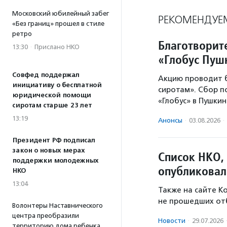
Московский юбилейный забег
РЕКОМЕНДУЕ
«Без границ» прошел в стиле
ретро
Благотворит
13:30
·
Прислано НКО
«Глобус Пу
Совфед поддержал
Акцию проводит 
инициативу о бесплатной
сиротам». Сбор 
юридической помощи
«Глобус» в Пушки
сиротам старше 23 лет
13:19
Анонсы
·
03.08.2026
·
Президент РФ подписал
закон о новых мерах
Список НКО,
поддержки молодежных
опубликовал
НКО
13:04
Также на сайте К
не прошедших от
Волонтеры Наставнического
центра преобразили
Новости
·
29.07.2026
территорию дома ребенка