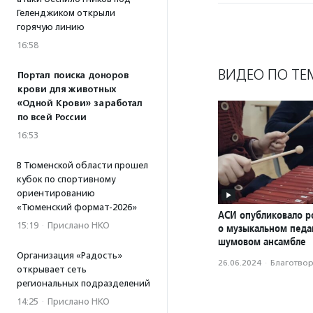
Геленджиком открыли
горячую линию
16:58
ВИДЕО ПО ТЕ
Портал поиска доноров
крови для животных
«Одной Крови» заработал
по всей России
16:53
В Тюменской области прошел
кубок по спортивному
ориентированию
«Тюменский формат-2026»
АСИ опубликовало р
15:19
·
Прислано НКО
о музыкальном педаг
шумовом ансамбле
Организация «Радость»
26.06.2024
·
Благотвори
открывает сеть
региональных подразделений
14:25
·
Прислано НКО