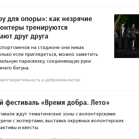
ру для опоры»: как незрячие
лонтеры тренируются
ают друг друга
спортсменов на стадионе они никак
олько если приглядеться, можно заметить
иальную парасвязку, соединяющую руки
чего бегуна.
лаготвори­тель­ность и доброволь­чест­во
й фестиваль «Время добра. Лето»
иваля ждут тематические зоны с волонтерскими
тречи с экспертами, выставка окружных волонтерских
активы и квесты.