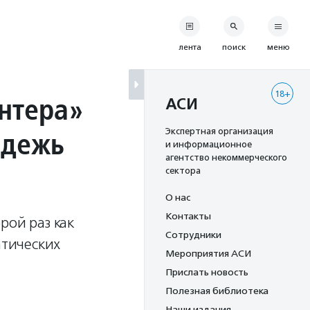
лента
поиск
меню
18+
онтера»
АСИ
одежь
Экспертная организация
и информационное
агентство некоммерческого
сектора
О нас
Контакты
рой раз как
Сотрудники
атических
Мероприятия АСИ
Прислать новость
Полезная библиотека
Наши издания