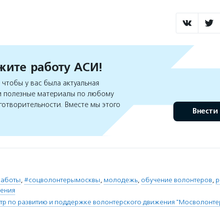
ите работу АСИ!
чтобы у вас была актуальная
 полезные материалы по любому
готворительности. Вместе мы этого
Внести
заботы
,
#соцволонтерымосквы
,
молодежь
,
обучение волонтеров
,
р
жения
тр по развитию и поддержке волонтерского движения "Мосволонте