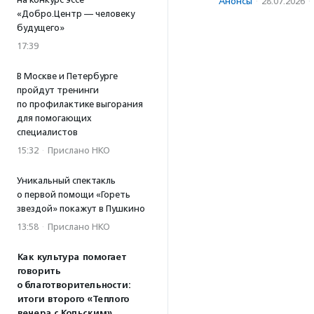
Анонсы
·
28.07.2026
·
«Добро.Центр — человеку
будущего»
17:39
В Москве и Петербурге
пройдут тренинги
по профилактике выгорания
для помогающих
специалистов
15:32
·
Прислано НКО
Уникальный спектакль
о первой помощи «Гореть
звездой» покажут в Пушкино
13:58
·
Прислано НКО
Как культура помогает
говорить
о благотворительности:
итоги второго «Теплого
вечера с Кольским»