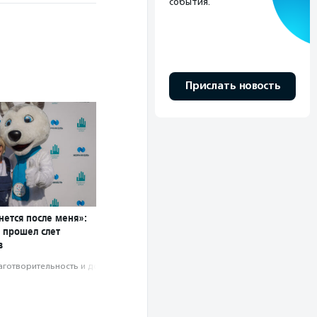
события.
Прислать новость
анется после меня»:
е прошел слет
в
аготвори­тель­ность и доброволь­чест­во