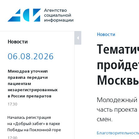
Перейти
к
содержанию
Новости
Новости
Темати
06.08.2026
пройде
Минздрав уточнил
Москв
правила передачи
пациентам
незарегистрированных
в России препаратов
Молодежный ле
17:30
часть проекта
Началась регистрация
смен.
на «Добрый забег» в парке
Победы на Поклонной горе
Благотвори­тель­ност
17:00