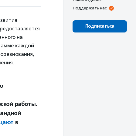
Поддержать нас
азвития
Подписаться
 предоставляется
енного на
грамме каждой
соревнования,
нения.
ю
ской работы.
мандной
щают
в