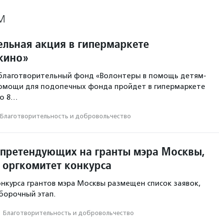
М
ельная акция в гипермаркете
шкино»
благотворительный фонд «Волонтеры в помощь детям-
помощи для подопечных фонда пройдет в гипермаркете
но 8…
Благотвори­тель­ность и доброволь­чест­во
 претендующих на гранты мэра Москвы,
 оргкомитет конкурса
онкурса грантов мэра Москвы размещен список заявок,
борочный этап.
·
Благотвори­тель­ность и доброволь­чест­во