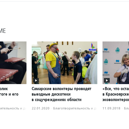
МЕ
олик
Самарские волонтеры проводят
«Все, что ост
оге и его
выездные дискотеки
в Красноярск
в соцучреждениях области
эковолонтеро
­тель­ность и доброволь­чест­во
22.01.2020
·
Благотвори­тель­ность и доброволь­чест­во
11.09.2018
·
Бл