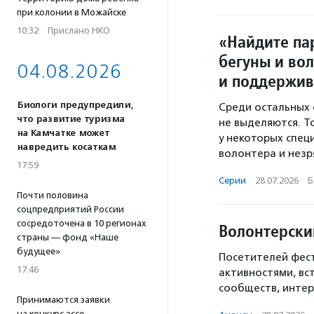
при колонии в Можайске
10:32
·
Прислано НКО
«Найдите па
бегуны и во
04.08.2026
и поддержив
Биологи предупредили,
Среди остальных 
что развитие туризма
не выделяются. Т
на Камчатке может
у некоторых спец
навредить косаткам
волонтера и незря
17:59
Серии
·
28.07.2026
·
Б
Почти половина
соцпредприятий России
сосредоточена в 10 регионах
Волонтерски
страны — фонд «Наше
будущее»
Посетителей фест
17:46
активностями, вс
сообществ, интер
Принимаются заявки
на конкурс эссе