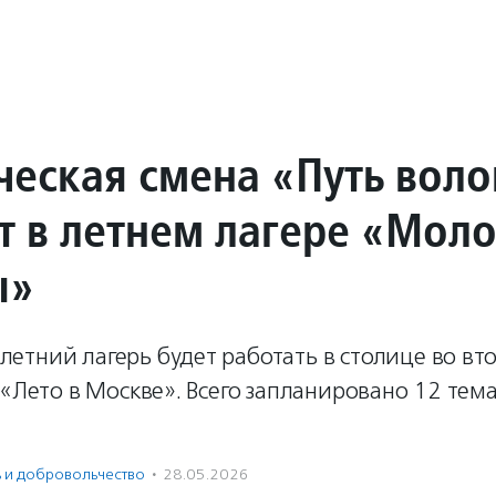
ческая смена «Путь вол
т в летнем лагере «Мол
ы»
тний лагерь будет работать в столице во вто
 «Лето в Москве». Всего запланировано 12 тем
ь и доброволь­чест­во
·
28.05.2026