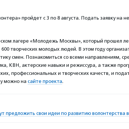
онтера» пройдет с 3 по 8 августа. Подать заявку на н
еском лагере «Молодежь Москвы», который прошел лет
е
600 творческих молодых людей. В этом году организ
ику смен. Познакомиться со всеми направлениям, ср
ка, КВН, актерские навыки и режиссура, а также про
ких, профессиональных и творческих качеств, и подат
у можно на
сайте про
е
кта
.
ут предложить свои идеи по развитию волонтерства в