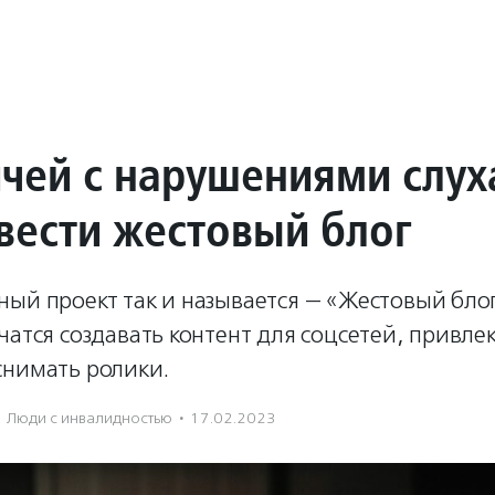
чей с нарушениями слух
 вести жестовый блог
ый проект так и называется — «Жестовый блог
чатся создавать контент для соцсетей, привле
снимать ролики.
Люди с инвалидностью
·
17.02.2023