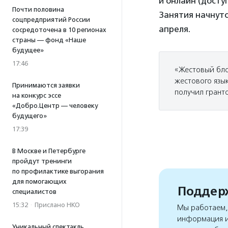
и онлайн (досту
Почти половина
Занятия начнутс
соцпредприятий России
апреля.
сосредоточена в 10 регионах
страны — фонд «Наше
будущее»
17:46
«Жестовый бло
жестового язык
Принимаются заявки
получил грант
на конкурс эссе
«Добро.Центр — человеку
будущего»
17:39
В Москве и Петербурге
пройдут тренинги
по профилактике выгорания
для помогающих
Поддерж
специалистов
15:32
·
Прислано НКО
Мы работаем, 
информация и
Уникальный спектакль