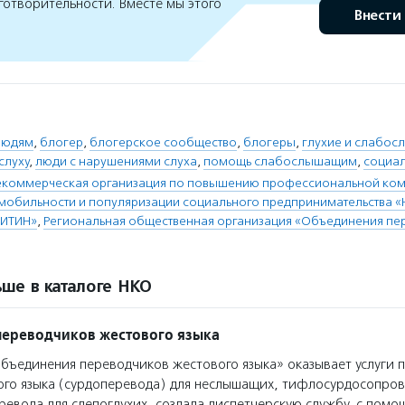
готворительности. Вместе мы этого
Внести
людям
,
блогер
,
блогерское сообщество
,
блогеры
,
глухие и слабо
слуху
,
люди с нарушениями слуха
,
помощь слабослышащим
,
социал
екоммерческая организация по повышению профессиональной ком
обильности и популяризации социального предпринимательства «
«ИТИН»
,
Региональная общественная организация «Объединения пе
ше в каталоге НКО
ереводчиков жестового языка
ъединения переводчиков жестового языка» оказывает услуги 
вого языка (сурдоперевода) для неслышащих, тифлосурдосопро
евода для слепоглухих, создала диспетчерскую службу, с пом