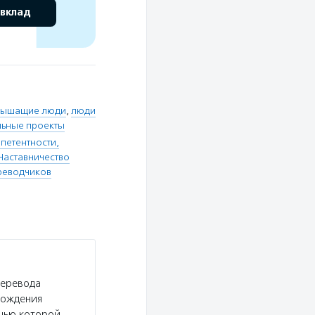
 вклад
слышащие люди
,
люди
ьные проекты
петентности,
Наставничество
реводчиков
перевода
вождения
ощью которой