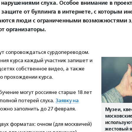
 нарушениями слуха. Особое внимание в проект
 защите от буллинга в интернете, с которым ин
аются люди с ограниченными возможностями з
т организаторы.
дут сопровождаться сурдопереводом.
ния курса каждый участник запишет и
цсетях собственное видео, а также
о прохождении курса.
бучение могут россияне старше 18 лет
 полной потерей слуха.
Заявку на
ожно заполнить до 27 февраля.
Музеи, кве
московски
используют
двух форматах: очном (для москвичей)
жестовый 