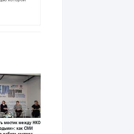
ь мостик между НКО
юдьми»: как СМИ
о работе сектора