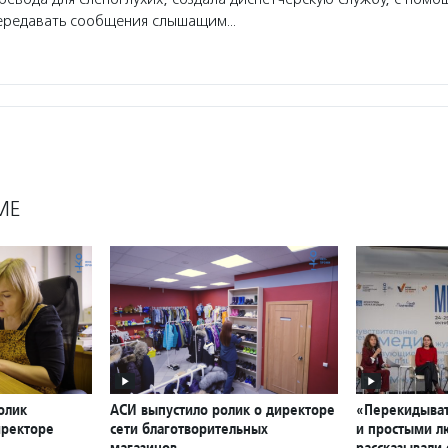
передавать сообщения слышащим…
МЕ
олик
АСИ выпустило ролик о директоре
«Перекидыват
иректоре
сети благотворительных
и простыми л
магазинов
рассказывали 