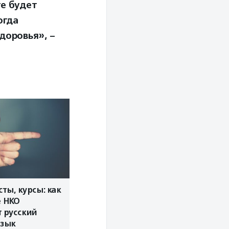
е будет
огда
доровья», –
сты, курсы: как
е НКО
 русский
язык