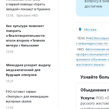
вопросу в бла
о первой помощи «Гореть
достигнем
звездой» покажут в Пушкино
13:58
·
Прислано НКО
Как культура помогает
Москва
говорить
о благотворительности:
ТЕГИ:
#НКОМосквы
итоги второго «Теплого
с инвалидностью по 
вечера с Кольским»
НКО:
Автономная н
13:55
профессиональной м
тренинги обучение 
жестового языка»
Минздрав ускорит выдачу
медзаключений для
будущих опекунов
Узнайте боль
13:21
Объединения п
РЭО готовит сервис
«Экопульс» для ликвидации
Услуги:
РОО «Об
мусорных свалок
русского жесто
11:55
и тифлосурдопер