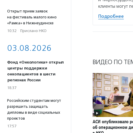
клиенты могут 
Открыт прием заявок
Подробнее
на фестиваль малого кино
«Рамка» в Нижнеудинске
10:32
·
Прислано НКО
03.08.2026
ВИДЕО ПО ТЕ
Фонд «Онкологика» открыл
центры поддержки
онкопациентов в шести
регионах России
18:37
Российским студентам могут
разрешить защищать
дипломы в виде социальных
проектов
АСИ опубликовало р
17:57
об операционном д
в НКО