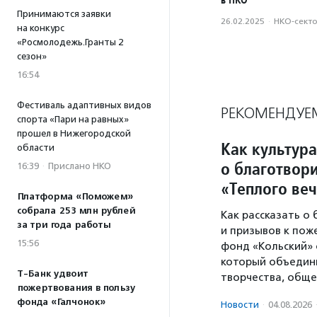
Принимаются заявки
26.02.2025
·
НКО-сект
на конкурс
«Росмолодежь.Гранты 2
сезон»
16:54
Фестиваль адаптивных видов
РЕКОМЕНДУЕ
спорта «Пари на равных»
прошел в Нижегородской
Как культура
области
о благотвори
16:39
·
Прислано НКО
«Теплого ве
Платформа «Поможем»
собрала 253 млн рублей
Как рассказать о
за три года работы
и призывов к пож
15:56
фонд «Кольский» 
который объедини
Т-Банк удвоит
творчества, обще
пожертвования в пользу
фонда «Галчонок»
Новости
·
04.08.2026