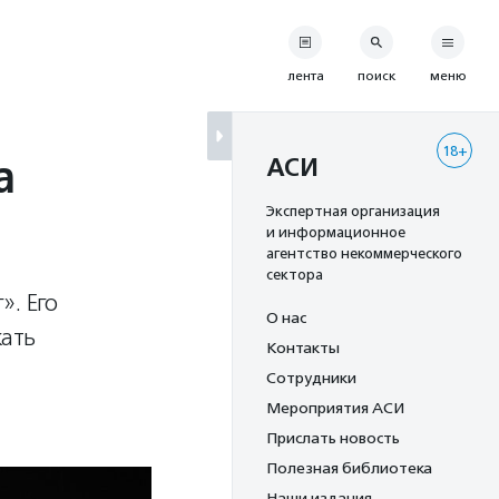
лента
поиск
меню
18+
а
АСИ
Экспертная организация
и информационное
агентство некоммерческого
сектора
». Его
О нас
кать
Контакты
Сотрудники
Мероприятия АСИ
Прислать новость
Полезная библиотека
Наши издания