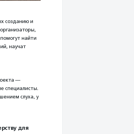
ых созданию и
 организаторы,
 помогут найти
ий, научат
роекта —
ие специалисты.
ушением слуха, у
ерству для