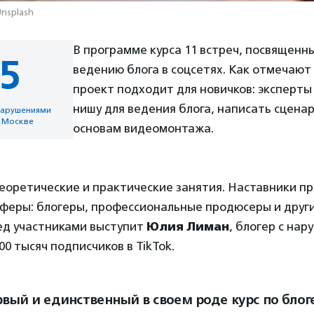
Unsplash
В программе курса 11 встреч, посвященн
5
ведению блога в соцсетях. Как отмечают
проект подходит для новичков: эксперты
нишу для ведения блога, написать сценар
 нарушениями
в Москве
основам видеомонтажа.
еоретические и практические занятия. Наставники п
сферы: блогеры, профессиональные продюсеры и друг
ред участниками выступит
Юлия Лиман
, блогер с нар
00 тысяч подписчиков в TikTok.
рвый и единственный в своем роде курс по блог