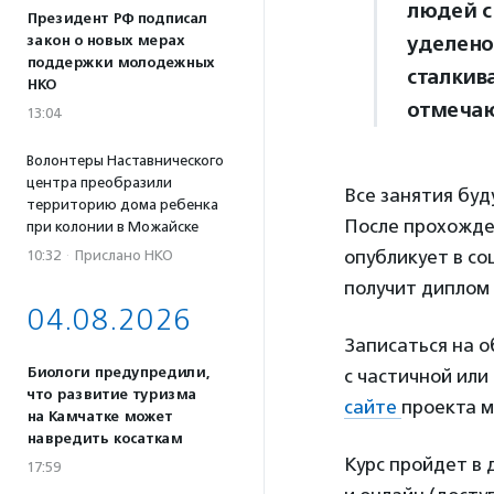
людей с
Президент РФ подписал
уделено
закон о новых мерах
поддержки молодежных
сталкив
НКО
отмечаю
13:04
Волонтеры Наставнического
центра преобразили
Все занятия бу
территорию дома ребенка
После прохожде
при колонии в Можайске
опубликует в со
10:32
·
Прислано НКО
получит диплом 
04.08.2026
Записаться на о
Биологи предупредили,
с частичной или
что развитие туризма
сайте
проекта м
на Камчатке может
навредить косаткам
Курс пройдет в 
17:59