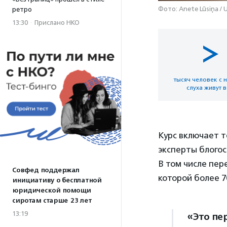
Фото: Anete Lūsiņa / 
ретро
13:30
·
Прислано НКО
> 
тысяч человек с
слуха живут 
Курс включает т
эксперты блого
В том числе пе
Совфед поддержал
которой более 7
инициативу о бесплатной
юридической помощи
сиротам старше 23 лет
13:19
«Это пе