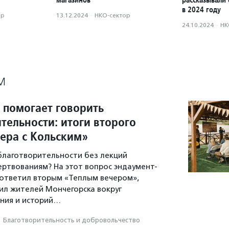
в 2024 году
ор
13.12.2024
·
НКО-сектор
24.10.2024
·
НК
М
 помогает говорить
тельности: итоги второго
чера с Кольским»
 благотворительности без лекций
ертвованиям? На этот вопрос эндаумент-
ответил вторым «Теплым вечером»,
л жителей Мончегорска вокруг
ния и историй…
·
Благотвори­тель­ность и доброволь­чест­во