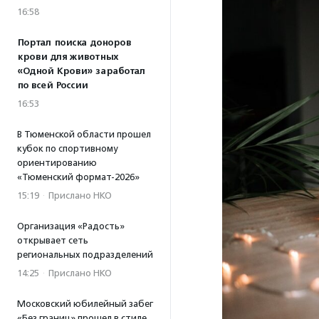
16:58
Портал поиска доноров
крови для животных
«Одной Крови» заработал
по всей России
16:53
В Тюменской области прошел
кубок по спортивному
ориентированию
«Тюменский формат-2026»
15:19
·
Прислано НКО
Организация «Радость»
открывает сеть
региональных подразделений
14:25
·
Прислано НКО
Московский юбилейный забег
«Без границ» прошел в стиле