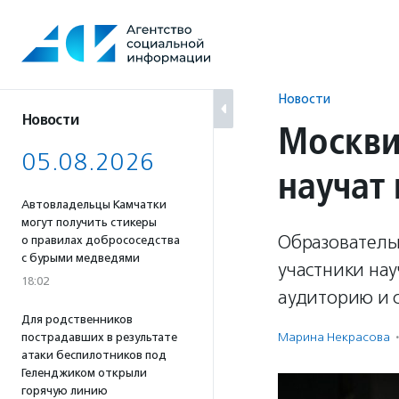
Перейти
к
содержанию
Новости
Новости
Москви
05.08.2026
научат
Автовладельцы Камчатки
могут получить стикеры
Образовательн
о правилах добрососедства
с бурыми медведями
участники нау
18:02
аудиторию и 
Для родственников
Марина Некрасова
·
пострадавших в результате
атаки беспилотников под
Геленджиком открыли
горячую линию