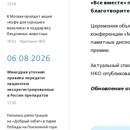
«Все вместе»
12:59
благотворите
В Москве пройдет акция
«Кофе для хорошего
Церемония объяв
мальчика» в поддержку
конференции «М
бездомных животных
10:52
·
Прислано НКО
памятные дипло
премии.
06.08.2026
Актуальный спи
Минздрав уточнил
НКО опубликов
правила передачи
пациентам
Обновление от 
незарегистрированных
в России препаратов
17:30
Началась регистрация
на «Добрый забег» в парке
Победы на Поклонной горе