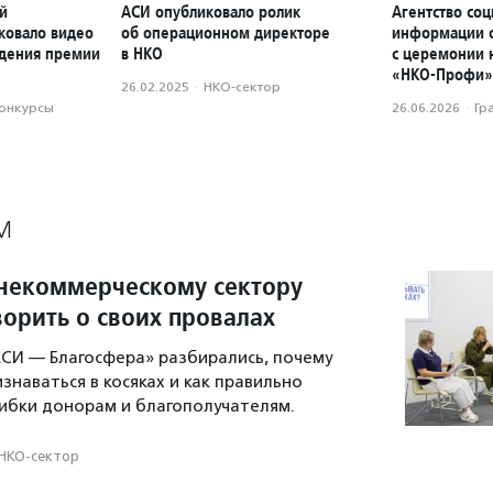
й
АСИ опубликовало ролик
Агентство со
ковало видео
об операционном директоре
информации о
ждения премии
в НКО
с церемонии 
«НКО-Профи»
26.02.2025
·
НКО-сектор
конкурсы
26.06.2026
·
Гр
М
 некоммерческому сектору
ворить о своих провалах
СИ — Благосфера» разбирались, почему
знаваться в косяках и как правильно
ибки донорам и благополучателям.
НКО-сектор