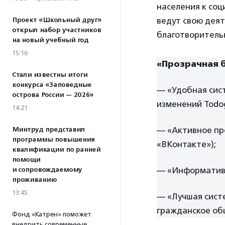
населения к со
ведут свою деят
Проект «Школьный друг»
открыл набор участников
благотворитель
на новый учебный год
15:16
«Прозрачная 
Стали известны итоги
конкурса «Заповедные
— «Удобная сис
острова России — 2026»
изменений Todo
14:21
— «Активное пр
Минтруд представил
программы повышения
«ВКонтакте»);
квалификации по ранней
помощи
— «Информативн
и сопровождаемому
проживанию
13:45
— «Лучшая сист
гражданское об
Фонд «Катрен» поможет
внедрить современные