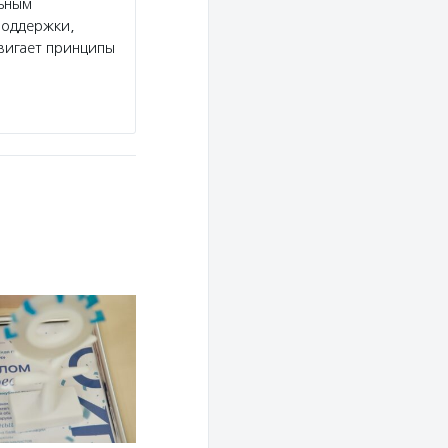
льным
поддержки,
вигает принципы