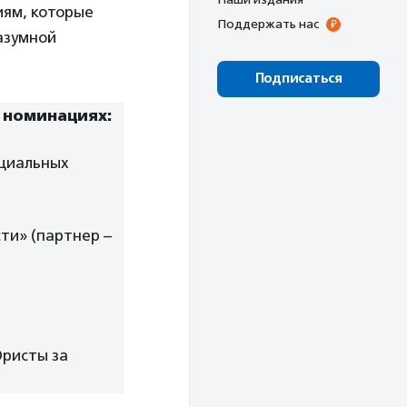
иям, которые
Поддержать нас
азумной
Подписаться
 номинациях:
оциальных
ти» (партнер –
Юристы за