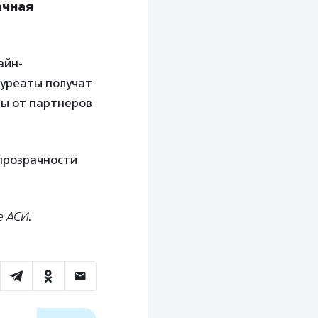
ачная
айн-
ауреаты получат
зы от партнеров
прозрачности
е АСИ
.