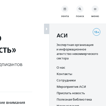
лента
поиск
меню
18+
ю
АСИ
сть»
Экспертная организация
и информационное
агентство некоммерческого
сектора
одписантов
О нас
Контакты
Сотрудники
Мероприятия АСИ
Прислать новость
Полезная библиотека
ние внимания
Наши издания