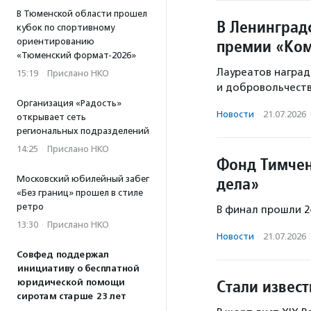
В Тюменской области прошел
В Ленинградс
кубок по спортивному
премии «Ком
ориентированию
«Тюменский формат-2026»
Лауреатов наград
15:19
·
Прислано НКО
и добровольчеств
Организация «Радость»
Новости
·
21.07.2026
открывает сеть
региональных подразделений
14:25
·
Прислано НКО
Фонд Тимчен
дела»
Московский юбилейный забег
«Без границ» прошел в стиле
ретро
В финал прошли 24
13:30
·
Прислано НКО
Новости
·
21.07.2026
Совфед поддержал
инициативу о бесплатной
Стали извес
юридической помощи
сиротам старше 23 лет