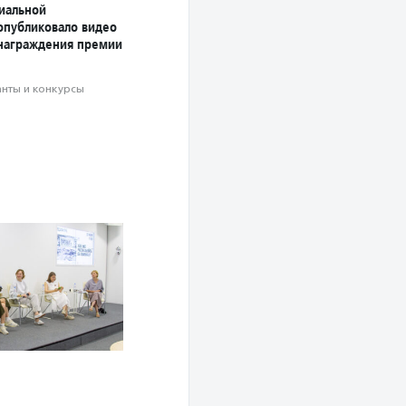
циальной
публиковало видео
награждения премии
анты и конкурсы