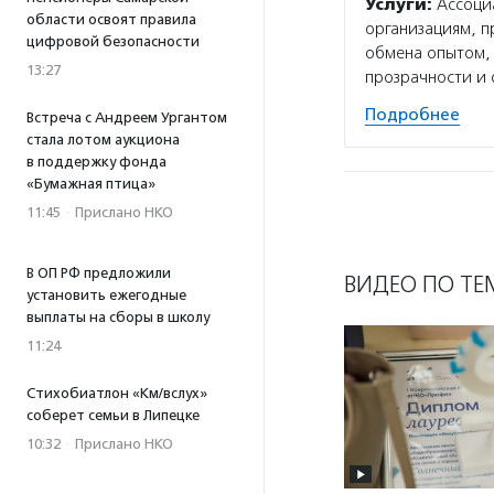
Услуги:
Ассоциа
области освоят правила
организациям, п
цифровой безопасности
обмена опытом,
13:27
прозрачности и 
Подробнее
Встреча с Андреем Ургантом
стала лотом аукциона
в поддержку фонда
«Бумажная птица»
11:45
·
Прислано НКО
В ОП РФ предложили
ВИДЕО ПО ТЕ
установить ежегодные
выплаты на сборы в школу
11:24
Стихобиатлон «Км/вслух»
соберет семьи в Липецке
10:32
·
Прислано НКО