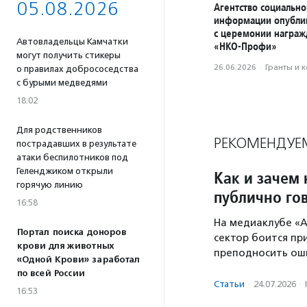
05.08.2026
Агентство социально
информации опубли
с церемонии награ
Автовладельцы Камчатки
«НКО-Профи»
могут получить стикеры
26.06.2026
·
Гранты и 
о правилах добрососедства
с бурыми медведями
18:02
Для родственников
РЕКОМЕНДУЕ
пострадавших в результате
атаки беспилотников под
Геленджиком открыли
Как и зачем
горячую линию
публично го
16:58
На медиаклубе «А
Портал поиска доноров
сектор боится при
крови для животных
преподносить ош
«Одной Крови» заработал
по всей России
Статьи
·
24.07.2026
·
16:53