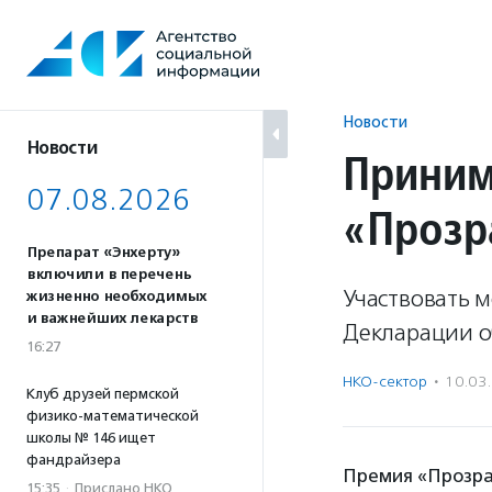
Перейти
к
содержанию
Новости
Новости
Приним
07.08.2026
«Прозр
Препарат «Энхерту»
включили в перечень
Участвовать м
жизненно необходимых
и важнейших лекарств
Декларации о
16:27
НКО-сектор
·
10.03
Клуб друзей пермской
физико-математической
школы № 146 ищет
фандрайзера
Премия «Прозра
15:35
·
Прислано НКО