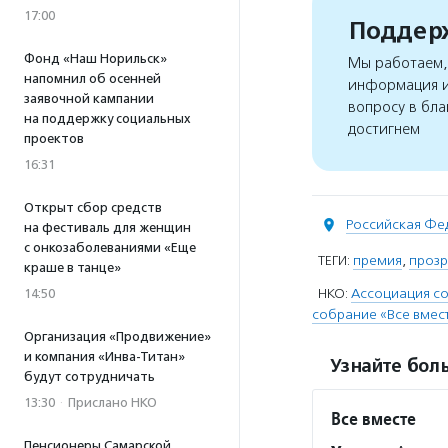
17:00
Поддерж
Фонд «Наш Норильск»
Мы работаем, 
напомнил об осенней
информация и
заявочной кампании
вопросу в бла
на поддержку социальных
достигнем
проектов
16:31
Открыт сбор средств
Российская Фе
на фестиваль для женщин
с онкозаболеваниями «Еще
ТЕГИ:
премия
,
прозр
краше в танце»
НКО:
Ассоциация с
14:50
собрание «Все вмес
Организация «Продвижение»
и компания «Инва-Титан»
Узнайте боль
будут сотрудничать
13:30
·
Прислано НКО
Все вместе
Пенсионеры Самарской