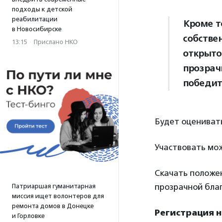
подходы к детской
реабилитации
Кроме т
в Новосибирске
собстве
13:15
·
Прислано НКО
открыто
прозрач
победит
Будет оценивать
Участвовать мож
Скачать положе
прозрачной благ
Патриаршая гуманитарная
миссия ищет волонтеров для
ремонта домов в Донецке
Регистрация н
и Горловке