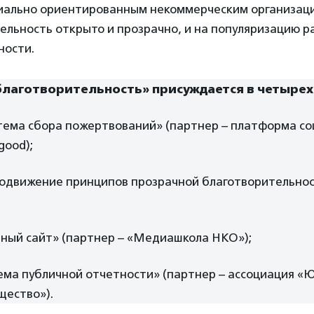
циально ориентированным некоммерческим организац
ельность открыто и прозрачно, и на популяризацию р
ности.
благотворительность» присуждается в четырех
тема сбора пожертвований» (партнер – платформа с
good);
одвижение принципов прозрачной благотворительнос
ый сайт» (партнер – «Медиашкола НКО»);
ема публичной отчетности» (партнер – ассоциация «
щество»).