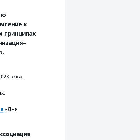
ло
емление к
ых принципах
низация-
а.
023 года.
ях.
те
«Дня
Ассоциация