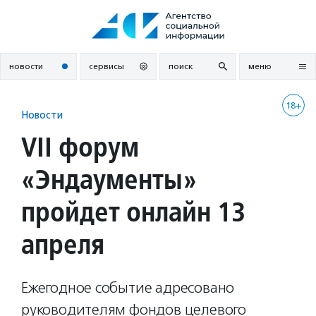
Перейти
к
содержанию
новости
сервисы
поиск
меню
18+
Новости
VII форум
«Эндаументы»
пройдет онлайн 13
апреля
Ежегодное событие адресовано
руководителям фондов целевого