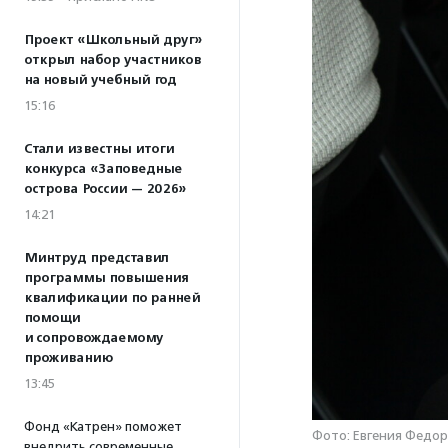
Проект «Школьный друг»
открыл набор участников
на новый учебный год
15:16
Стали известны итоги
конкурса «Заповедные
острова России — 2026»
14:21
Минтруд представил
программы повышения
квалификации по ранней
помощи
и сопровождаемому
проживанию
13:45
Фонд «Катрен» поможет
Фото: Евгения Федор
внедрить современные