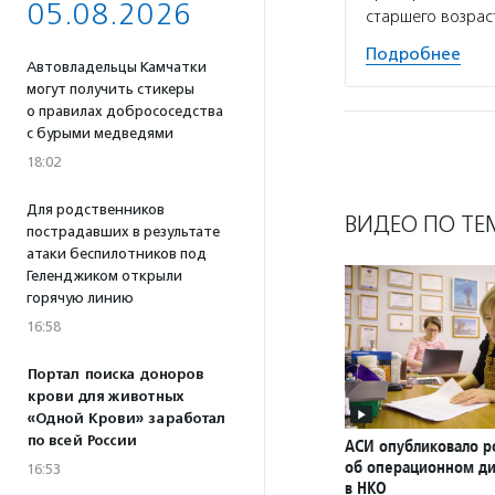
05.08.2026
старшего возрас
Подробнее
Автовладельцы Камчатки
могут получить стикеры
о правилах добрососедства
с бурыми медведями
18:02
Для родственников
ВИДЕО ПО ТЕ
пострадавших в результате
атаки беспилотников под
Геленджиком открыли
горячую линию
16:58
Портал поиска доноров
крови для животных
«Одной Крови» заработал
по всей России
АСИ опубликовало р
об операционном д
16:53
в НКО