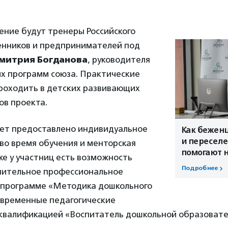
ение будут тренеры Российского
нников и предпринимателей под
митрия Богданова
, руководителя
х программ союза. Практические
проходить в детских развивающих
ов проекта.
ет предоставлено индивидуальное
Как бежен
и пересел
во время обучения и менторская
помогают н
е у участниц есть возможность
Подробнее
нительное профессиональное
 программе «Методика дошкольного
овременные педагогические
 квалификацией «Воспитатель дошкольной образоват