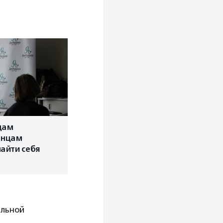
цам
енцам
айти себя
ельной