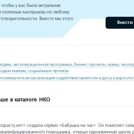
чтобы у вас была актуальная
 полезные материалы по любому
готворительности. Вместе мы этого
Внести
людям
,
акселерационная программа
,
бизнес-проекты
,
мамы
,
моло
лодым мамам
,
социальные проекты
коммерческая организация содействия занятости и досугу взросло
ше в каталоге НКО
зрасту.нет» создала сервис «Бабушка на час». Он помогает сем
 квалифицированного помощника, открыл одноименную школу 