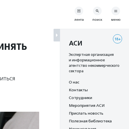
лента
поиск
меню
18+
инять
АСИ
Экспертная организация
и информационное
агентство некоммерческого
сектора
иться
О нас
Контакты
Сотрудники
Мероприятия АСИ
Прислать новость
Полезная библиотека
Наши издания