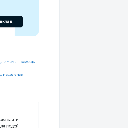
 вклад
дые мамы
,
помощь
го населения
ьям найти
для людей