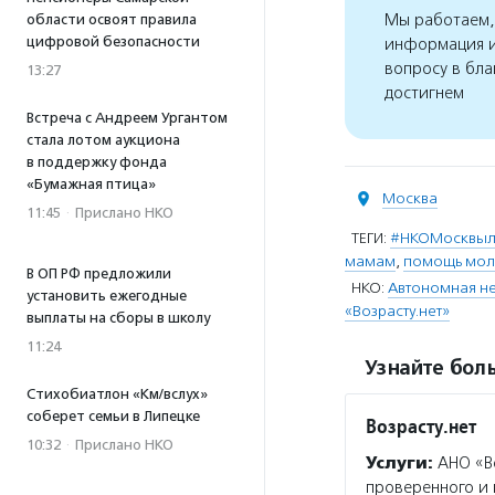
Мы работаем, 
области освоят правила
цифровой безопасности
информация и
вопросу в бла
13:27
достигнем
Встреча с Андреем Ургантом
стала лотом аукциона
в поддержку фонда
«Бумажная птица»
Москва
11:45
·
Прислано НКО
ТЕГИ:
#НКОМосквы
мамам
,
помощь мо
В ОП РФ предложили
НКО:
Автономная не
установить ежегодные
«Возрасту.нет»
выплаты на сборы в школу
11:24
Узнайте боль
Стихобиатлон «Км/вслух»
соберет семьи в Липецке
Возрасту.нет
10:32
·
Прислано НКО
Услуги:
АНО «Во
проверенного и