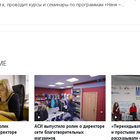
та, проводит курсы и семинары по программам «Няня –…
МЕ
олик
АСИ выпустило ролик о директоре
«Перекидыват
иректоре
сети благотворительных
и простыми л
магазинов
рассказывали 