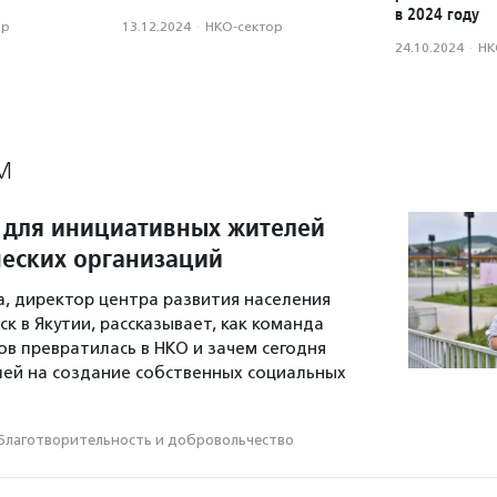
в 2024 году
ор
13.12.2024
·
НКО-сектор
24.10.2024
·
НК
М
 для инициативных жителей
еских организаций
а, директор центра развития населения
к в Якутии, рассказывает, как команда
 превратилась в НКО и зачем сегодня
ей на создание собственных социальных
Благотвори­тель­ность и доброволь­чест­во