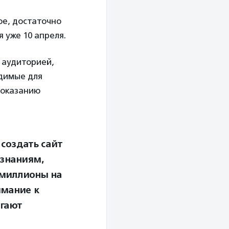
ое, достаточно
 уже 10 апреля.
 аудиторией,
одимые для
 оказанию
создать сайт
 знаниям,
 миллионы на
имание к
агают