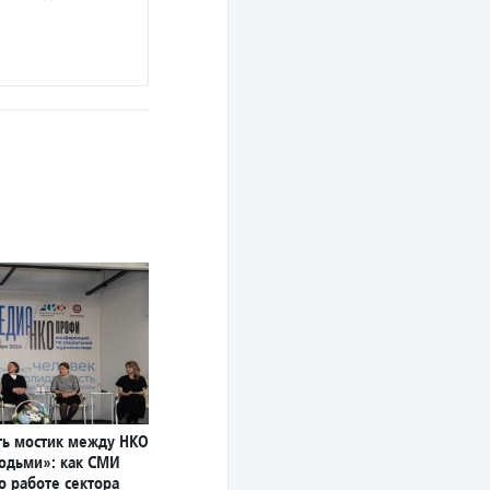
ь мостик между НКО
юдьми»: как СМИ
о работе сектора