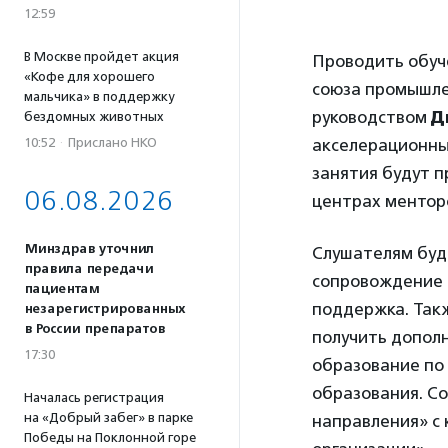
12:59
В Москве пройдет акция
Проводить обуч
«Кофе для хорошего
союза промышле
мальчика» в поддержку
руководством
Д
бездомных животных
10:52
·
Прислано НКО
акселерационны
занятия будут 
06.08.2026
центрах ментор
Минздрав уточнил
Слушателям буд
правила передачи
сопровождение 
пациентам
поддержка. Такж
незарегистрированных
в России препаратов
получить допол
17:30
образование по
образования. С
Началась регистрация
на «Добрый забег» в парке
направления» с
Победы на Поклонной горе