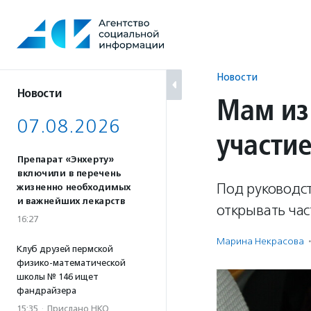
Перейти
к
содержанию
Новости
Новости
Мам из
07.08.2026
участи
Препарат «Энхерту»
включили в перечень
Под руководс
жизненно необходимых
и важнейших лекарств
открывать час
16:27
Марина Некрасова
·
Клуб друзей пермской
физико-математической
школы № 146 ищет
фандрайзера
15:35
·
Прислано НКО