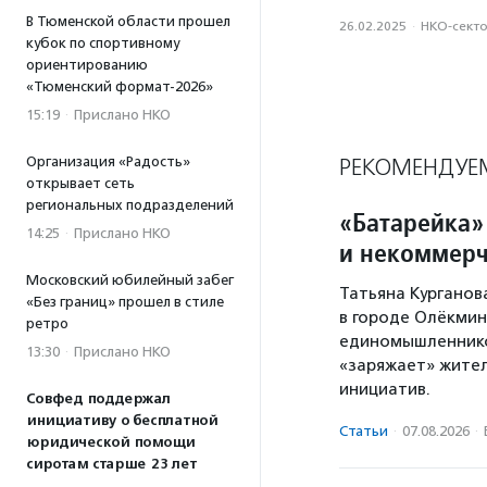
В Тюменской области прошел
26.02.2025
·
НКО-сект
кубок по спортивному
ориентированию
«Тюменский формат-2026»
15:19
·
Прислано НКО
Организация «Радость»
РЕКОМЕНДУЕ
открывает сеть
региональных подразделений
«Батарейка»
14:25
·
Прислано НКО
и некоммерч
Московский юбилейный забег
Татьяна Курганов
«Без границ» прошел в стиле
в городе Олёкминс
ретро
единомышленников
13:30
·
Прислано НКО
«заряжает» жител
инициатив.
Совфед поддержал
инициативу о бесплатной
Статьи
·
07.08.2026
·
юридической помощи
сиротам старше 23 лет