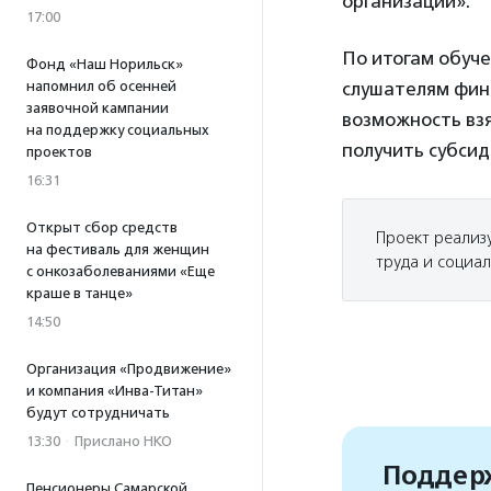
организации».
17:00
По итогам обуче
Фонд «Наш Норильск»
напомнил об осенней
слушателям фин
заявочной кампании
возможность взя
на поддержку социальных
получить субсид
проектов
16:31
Открыт сбор средств
Проект реализ
на фестиваль для женщин
труда и социал
с онкозаболеваниями «Еще
краше в танце»
14:50
Организация «Продвижение»
и компания «Инва-Титан»
будут сотрудничать
13:30
·
Прислано НКО
Поддерж
Пенсионеры Самарской