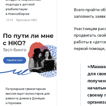
подходы к детской
реабилитации
Всего пройти об
в Новосибирске
заполнить заявк
13:15
·
Прислано НКО
Участницам расс
продвигать свой
работы в «детск
первой помощи, 
«Мамам 
для сво
получен
начальн
Патриаршая гуманитарная
миссия ищет волонтеров для
своему 
ремонта домов в Донецке
организ
и Горловке