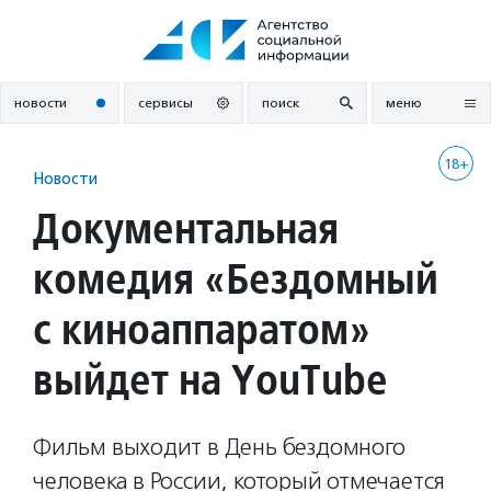
Перейти
к
содержанию
новости
сервисы
поиск
меню
18+
Новости
Документальная
комедия «Бездомный
с киноаппаратом»
выйдет на YouTube
Фильм выходит в День бездомного
человека в России, который отмечается