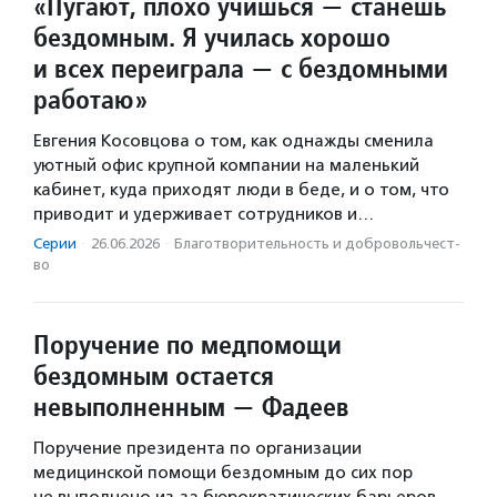
«Пугают, плохо учишься — станешь
бездомным. Я училась хорошо
и всех переиграла — с бездомными
работаю»
Евгения Косовцова о том, как однажды сменила
уютный офис крупной компании на маленький
кабинет, куда приходят люди в беде, и о том, что
приводит и удерживает сотрудников и…
Серии
·
26.06.2026
·
Благотвори­тель­ность и доброволь­чест­
во
Поручение по медпомощи
бездомным остается
невыполненным — Фадеев
Поручение президента по организации
медицинской помощи бездомным до сих пор
не выполнено из-за бюрократических барьеров,