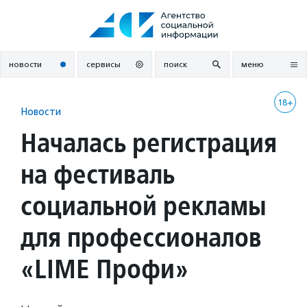
Перейти
к
содержанию
новости
сервисы
поиск
меню
18+
Новости
Началась регистрация
на фестиваль
социальной рекламы
для профессионалов
«LIME Профи»