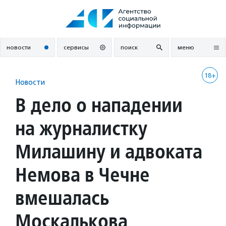
Перейти
к
содержанию
новости
сервисы
поиск
меню
18+
Новости
В дело о нападении
на журналистку
Милашину и адвоката
Немова в Чечне
вмешалась
Москалькова