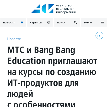
Перейти
к
содержанию
новости
сервисы
поиск
меню
18+
Новости
МТС и Bang Bang
Education приглашают
на курсы по созданию
ИТ-продуктов для
людей
с особенностями