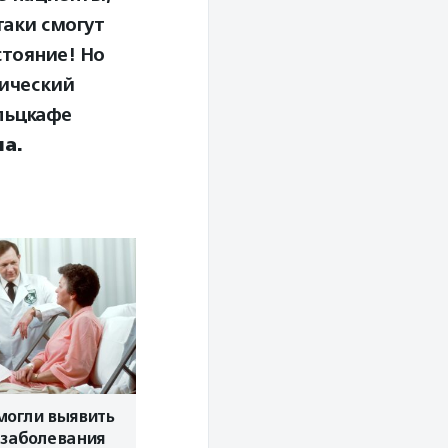
таки смогут
стояние! Но
нический
альцкафе
а.
могли выявить
 заболевания