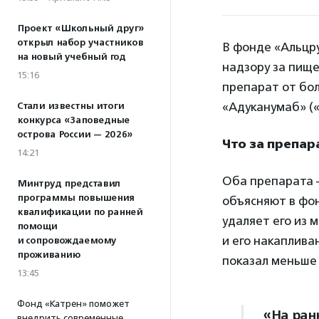
Проект «Школьный друг»
открыл набор участников
В фонде «Альцр
на новый учебный год
надзору за пищ
15:16
препарат от бол
«Адуканумаб» («
Стали известны итоги
конкурса «Заповедные
острова России — 2026»
Что за препа
14:21
Оба препарата 
Минтруд представил
программы повышения
объясняют в фо
квалификации по ранней
удаляет его из
помощи
и его накаплива
и сопровождаемому
проживанию
показал меньше
13:45
Фонд «Катрен» поможет
«На ран
внедрить современные