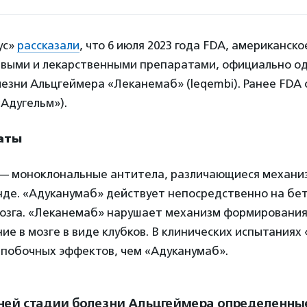
ус»
рассказали
, что 6 июля 2023 года FDA, американск
евыми и лекарственными препаратами, официально о
езни Альцгеймера «Леканемаб» (leqembi). Ранее FDA
Адугельм»).
раты
— моноклональные антитела, различающиеся механи
нде. «Адуканумаб» действует непосредственно на бе
 мозга. «Леканемаб» нарушает механизм формировани
ние в мозге в виде клубков. В клинических испытания
 побочных эффектов, чем «Адуканумаб».
ней стадии болезни Альцгеймера определенны