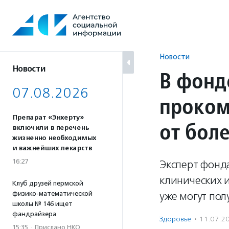
Перейти
к
содержанию
Новости
Новости
В фонд
07.08.2026
проком
Препарат «Энхерту»
от бол
включили в перечень
жизненно необходимых
и важнейших лекарств
16:27
Эксперт фонд
клинических 
Клуб друзей пермской
физико-математической
уже могут пол
школы № 146 ищет
фандрайзера
Здоровье
·
11.07.2
15:35
·
Прислано НКО