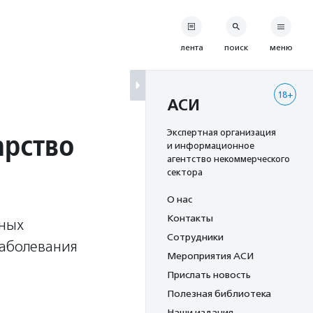
лента
поиск
меню
18+
АСИ
арство
Экспертная организация
и информационное
агентство некоммерческого
сектора
О нас
Контакты
ьных
Сотрудники
заболевания
Мероприятия АСИ
Прислать новость
Полезная библиотека
Наши издания