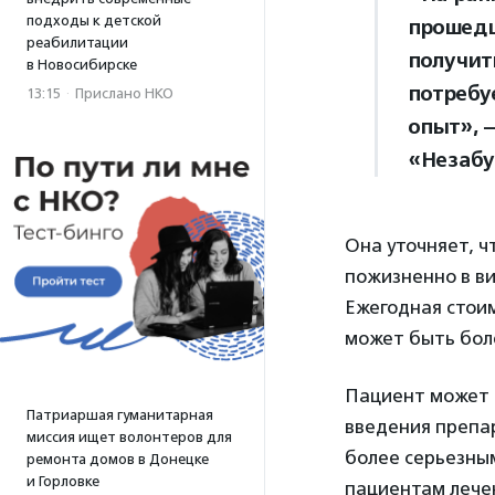
подходы к детской
прошедш
реабилитации
получит
в Новосибирске
потребу
13:15
·
Прислано НКО
опыт», 
«Незабу
Она уточняет, 
пожизненно в в
Ежегодная стоим
может быть боле
Пациент может 
Патриаршая гуманитарная
введения препар
миссия ищет волонтеров для
более серьезны
ремонта домов в Донецке
и Горловке
пациентам лече