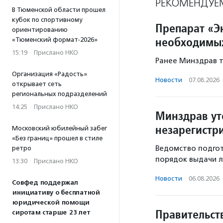
РЕКОМЕНДУЕ
В Тюменской области прошел
кубок по спортивному
Препарат «Э
ориентированию
необходимых
«Тюменский формат-2026»
15:19
·
Прислано НКО
Ранее Минздрав т
Организация «Радость»
Новости
·
07.08.2026
открывает сеть
региональных подразделений
14:25
·
Прислано НКО
Минздрав ут
незарегистр
Московский юбилейный забег
«Без границ» прошел в стиле
Ведомство подгот
ретро
порядок выдачи л
13:30
·
Прислано НКО
Новости
·
06.08.2026
Совфед поддержал
инициативу о бесплатной
юридической помощи
Правительст
сиротам старше 23 лет