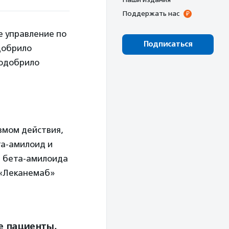
Поддержать нас
ое управление по
Подписаться
добрило
 одобрило
змом действия,
та-амилоид и
я бета-амилоида
х «Леканемаб»
е пациенты,