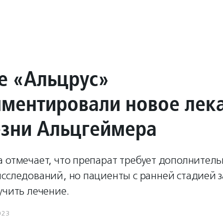
е «Альцрус»
ментировали новое лек
езни Альцгеймера
а отмечает, что препарат требует дополнител
исследований, но пациенты с ранней стадией 
учить лечение.
023