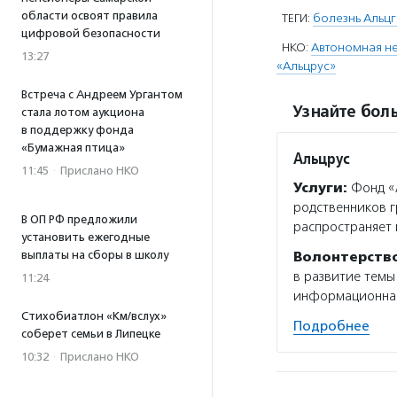
области освоят правила
ТЕГИ:
болезнь Альц
цифровой безопасности
НКО:
Автономная не
13:27
«Альцрус»
Встреча с Андреем Ургантом
Узнайте боль
стала лотом аукциона
в поддержку фонда
«Бумажная птица»
Альцрус
11:45
·
Прислано НКО
Услуги:
Фонд «А
родственников г
В ОП РФ предложили
распространяет
установить ежегодные
выплаты на сборы в школу
Волонтерств
в развитие темы
11:24
информационная 
Стихобиатлон «Км/вслух»
Подробнее
соберет семьи в Липецке
10:32
·
Прислано НКО