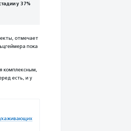
стадии у 37%
фекты, отмечает
льцгеймера пока
ся комплексным,
ред есть, и у
б ухаживающих