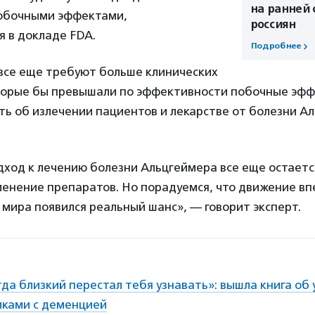
на ранней 
обочными эффектами,
россиян
 в докладе FDA.
Подробнее
все еще требуют больше клинических
оторые бы превышали по эффективности побочные эф
ть об излечении пациентов и лекарстве от болезни А
дход к лечению болезни Альцгеймера все еще остает
менение препаратов. Но порадуемся, что движение впе
 мира появился реальный шанс», — говорит эксперт.
гда близкий перестал тебя узнавать»: вышла книга о
иками с деменцией