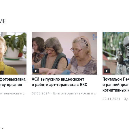
МЕ
фотовыставка,
АСИ выпустило видеосюжет
Почтальон Печ
тву органов
о работе арт-терапевта в НКО
о ранней диа
когнитивных 
­тель­ность и доброволь­чест­во
02.05.2024
·
Благотвори­тель­ность и доброволь­чест­во
22.11.2021
·
Зд