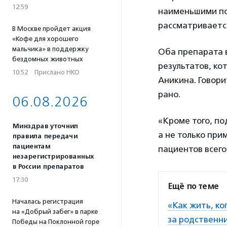
12:59
наименьшими п
рассматривается
В Москве пройдет акция
«Кофе для хорошего
мальчика» в поддержку
Оба препарата 
бездомных животных
результатов, к
10:52
·
Прислано НКО
Аникина. Говори
рано.
06.08.2026
«Кроме того, по
Минздрав уточнил
а не только при
правила передачи
пациентам
пациентов всего
незарегистрированных
в России препаратов
17:30
Ещё по теме
Началась регистрация
«Как жить, ко
на «Добрый забег» в парке
за родственн
Победы на Поклонной горе