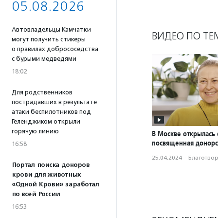
05.08.2026
Автовладельцы Камчатки
ВИДЕО ПО ТЕ
могут получить стикеры
о правилах добрососедства
с бурыми медведями
18:02
Для родственников
пострадавших в результате
атаки беспилотников под
Геленджиком открыли
горячую линию
В Москве открылась 
посвященная донорс
16:58
25.04.2024
·
Благотвори
Портал поиска доноров
крови для животных
«Одной Крови» заработал
по всей России
16:53