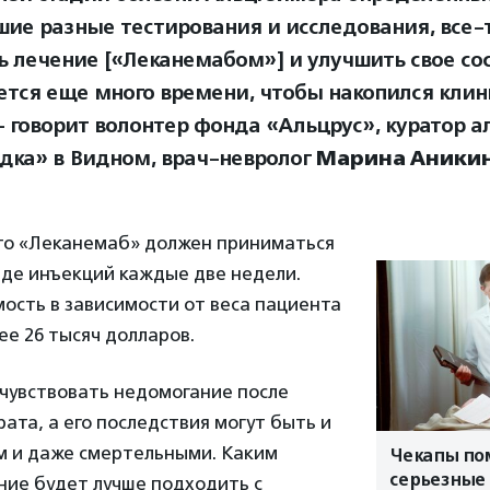
ие разные тестирования и исследования, все-
ь лечение [«Леканемабом»] и улучшить свое со
ется еще много времени, чтобы накопился кли
— говорит волонтер фонда «Альцрус», куратор 
дка» в Видном, врач-невролог
Марина Аникин
что «Леканемаб» должен приниматься
иде инъекций каждые две недели.
ость в зависимости от веса пациента
е 26 тысяч долларов.
чувствовать недомогание после
ата, а его последствия могут быть и
м и даже смертельными. Каким
Чекапы по
серьезные
ние будет лучше подходить с