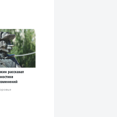
кин рассказал
гностике
изменений
оровье