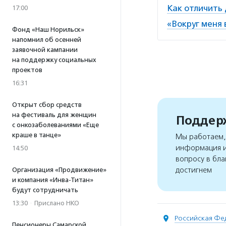
Как отличить
17:00
«Вокруг меня 
Фонд «Наш Норильск»
напомнил об осенней
заявочной кампании
на поддержку социальных
проектов
16:31
Открыт сбор средств
на фестиваль для женщин
Поддерж
с онкозаболеваниями «Еще
краше в танце»
Мы работаем, 
информация и
14:50
вопросу в бла
достигнем
Организация «Продвижение»
и компания «Инва-Титан»
будут сотрудничать
13:30
·
Прислано НКО
Российская Фе
Пенсионеры Самарской