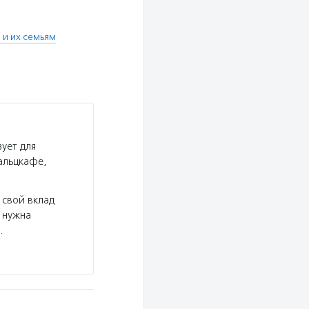
и их семьям
ует для
альцкафе,
 свой вклад
 нужна
…