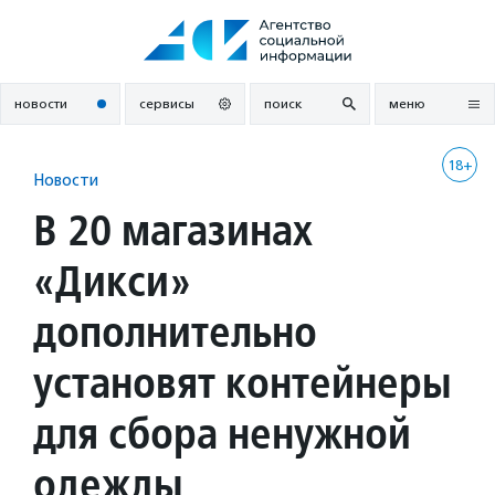
Перейти
к
содержанию
новости
сервисы
поиск
меню
18+
Новости
В 20 магазинах
«Дикси»
дополнительно
установят контейнеры
для сбора ненужной
одежды