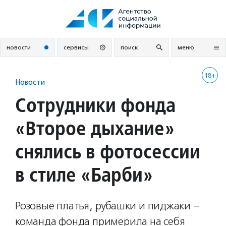
Перейти
к
содержанию
новости
сервисы
поиск
меню
18+
Новости
Сотрудники фонда
«Второе дыхание»
снялись в фотосессии
в стиле «Барби»
Розовые платья, рубашки и пиджаки –
команда фонда примерила на себя