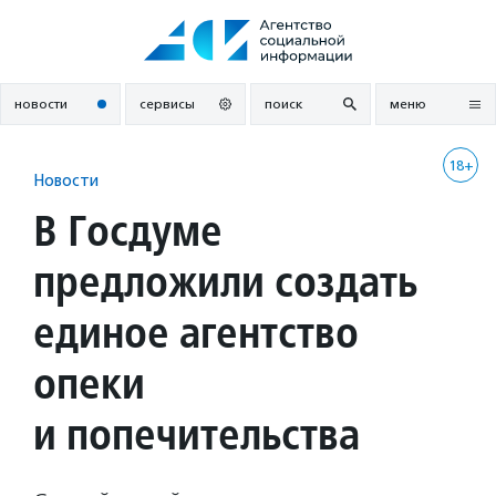
Перейти
к
содержанию
новости
сервисы
поиск
меню
18+
Новости
В Госдуме
предложили создать
единое агентство
опеки
и попечительства