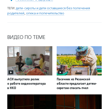
ТЕГИ:
дети-сироты и дети оставшиеся без попечения
родителей
,
опека и попечительство
ВИДЕО ПО ТЕМЕ
АСИ выпустило ролик
Пасечник из Рязанской
о работе видеооператора
области предлагает детям-
в НКО
сиротам спасать пчел