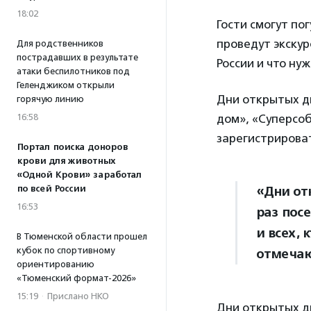
18:02
Гости смогут по
проведут экску
Для родственников
пострадавших в результате
России и что ну
атаки беспилотников под
Геленджиком открыли
Дни открытых д
горячую линию
16:58
дом», «Суперсоб
зарегистрирова
Портал поиска доноров
крови для животных
«Одной Крови» заработал
по всей России
«Дни от
16:53
раз пос
и всех, 
В Тюменской области прошел
кубок по спортивному
отмечаю
ориентированию
«Тюменский формат-2026»
15:19
·
Прислано НКО
Дни открытых дв