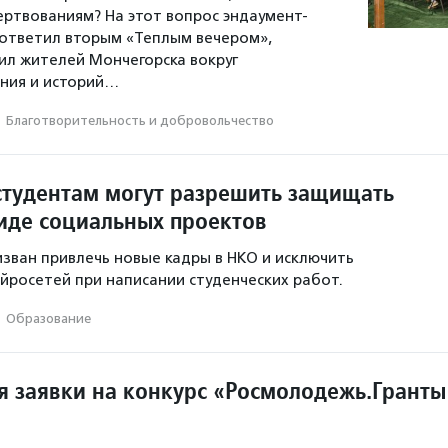
ертвованиям? На этот вопрос эндаумент-
ответил вторым «Теплым вечером»,
л жителей Мончегорска вокруг
ния и историй…
·
Благотвори­тель­ность и доброволь­чест­во
студентам могут разрешить защищать
иде социальных проектов
зван привлечь новые кадры в НКО и исключить
йросетей при написании студенческих работ.
·
Образование
 заявки на конкурс «Росмолодежь.Гранты