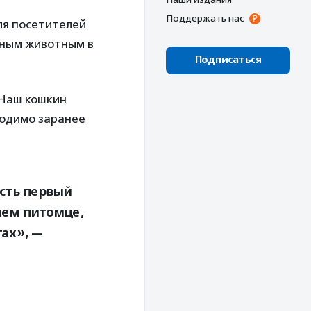
Поддержать нас
Для посетителей
мным животным в
Подписаться
«Наш кошкин
ходимо заранее
сть первый
нем питомце,
тах», —