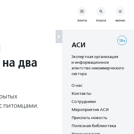
лента
поиск
меню
18+
я
АСИ
 на два
Экспертная организация
и информационное
агентство некоммерческого
сектора
О нас
Контакты
крытых
Сотрудники
 с питомцами.
Мероприятия АСИ
Прислать новость
Полезная библиотека
Наши издания