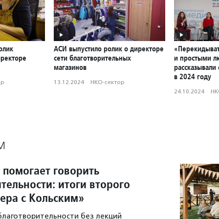
олик
АСИ выпустило ролик о директоре
«Перекидыват
иректоре
сети благотворительных
и простыми л
магазинов
рассказывали 
в 2024 году
ор
13.12.2024
·
НКО-сектор
24.10.2024
·
НК
М
 помогает говорить
тельности: итоги второго
чера с Кольским»
 благотворительности без лекций