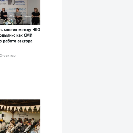
ь мостик между НКО
юдьми»: как СМИ
о работе сектора
О-сектор