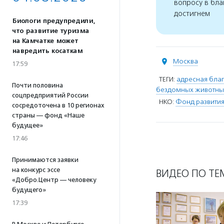
вопросу в бла
достигнем
Биологи предупредили,
что развитие туризма
на Камчатке может
навредить косаткам
Москва
17:59
ТЕГИ:
адресная благ
Почти половина
бездомных животны
соцпредприятий России
НКО:
Фонд развития
сосредоточена в 10 регионах
страны — фонд «Наше
будущее»
17:46
Принимаются заявки
на конкурс эссе
ВИДЕО ПО ТЕ
«Добро.Центр — человеку
будущего»
17:39