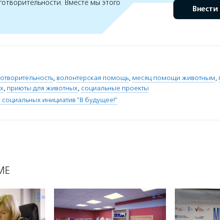
готворительности. Вместе мы этого
Внести
отворительность
,
волонтерская помощь
,
месяц помощи животным
,
х
,
приюты для животных
,
социальные проекты
 социальных инициатив "В будущее!"
МЕ