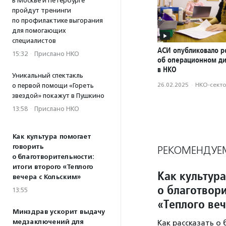
В Москве и Петербурге
пройдут тренинги
по профилактике выгорания
для помогающих
специалистов
АСИ опубликовало р
15:32
·
Прислано НКО
об операционном д
в НКО
Уникальный спектакль
26.02.2025
·
НКО-сект
о первой помощи «Гореть
звездой» покажут в Пушкино
13:58
·
Прислано НКО
Как культура помогает
говорить
РЕКОМЕНДУЕ
о благотворительности:
итоги второго «Теплого
Как культура
вечера с Кольским»
о благотвори
13:55
«Теплого ве
Минздрав ускорит выдачу
медзаключений для
Как рассказать о