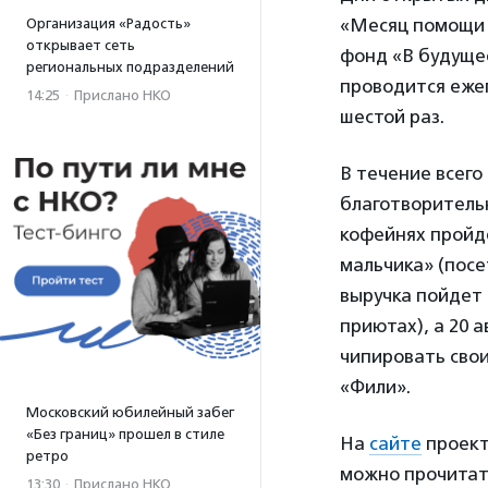
«Месяц помощи 
Организация «Радость»
открывает сеть
фонд «В будущее
региональных подразделений
проводится ежег
14:25
·
Прислано НКО
шестой раз.
В течение всего
благотворительн
кофейнях пройд
мальчика» (посе
выручка пойдет
приютах), а 20 
чипировать свои
«Фили».
Московский юбилейный забег
«Без границ» прошел в стиле
На
сайте
проект
ретро
можно прочитать
13:30
·
Прислано НКО