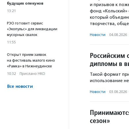
будущих опекунов
и призывов к пож
фонд «Кольский» 
13:21
который объедини
РЭО готовит сервис
творчества, обще
«Экопульс» для ликвидации
мусорных свалок
Новости
·
04.08.2026
11:55
Российским 
Открыт прием заявок
на фестиваль малого кино
дипломы в в
«Рамка» в Нижнеудинске
10:32
·
Прислано НКО
Такой формат при
использование не
Все новости
Новости
·
03.08.2026
Принимаются
сезон»