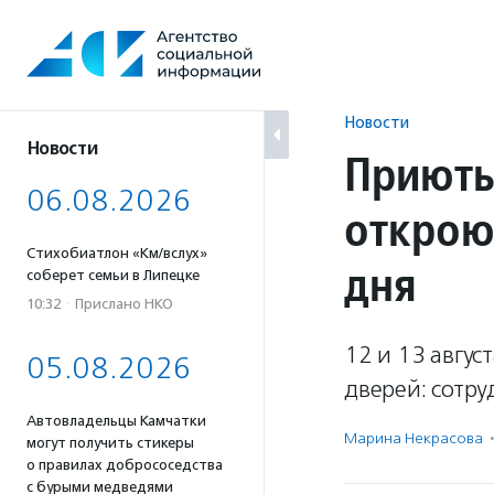
Перейти
к
содержанию
Новости
Новости
Приюты
06.08.2026
открою
Стихобиатлон «Км/вслух»
дня
соберет семьи в Липецке
10:32
·
Прислано НКО
12 и 13 авгус
05.08.2026
дверей: сотру
Автовладельцы Камчатки
Марина Некрасова
·
могут получить стикеры
о правилах добрососедства
с бурыми медведями