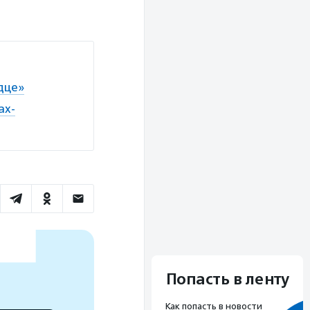
дце»
ах-
Попасть в ленту
Как попасть в новости