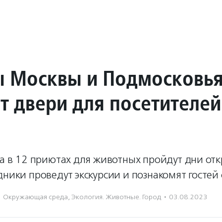
 Москвы и Подмосковь
т двери для посетителей
та в 12 приютах для животных пройдут дни от
дники проведут экскурсии и познакомят гостей
Окружающая среда
,
Экология. Животные. Город
·
03.08.2023