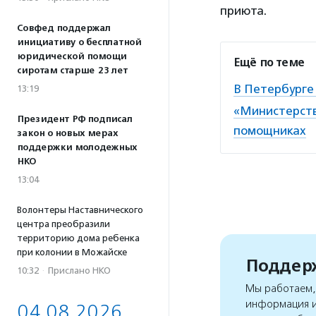
приюта.
Совфед поддержал
инициативу о бесплатной
юридической помощи
Ещё по теме
сиротам старше 23 лет
В Петербурге
13:19
«Министерств
Президент РФ подписал
помощниках
закон о новых мерах
поддержки молодежных
НКО
13:04
Волонтеры Наставнического
центра преобразили
территорию дома ребенка
при колонии в Можайске
Поддерж
10:32
·
Прислано НКО
Мы работаем, 
информация и
04.08.2026