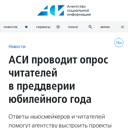
Перейти
к
содержанию
новости
сервисы
поиск
меню
18+
Новости
АСИ проводит опрос
читателей
в преддверии
юбилейного года
Ответы ньюсмейкеров и читателей
помогут агентству выстроить проекты