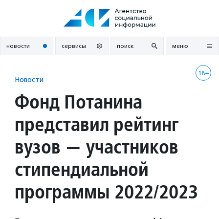
Перейти
к
содержанию
новости
сервисы
поиск
меню
18+
Новости
Фонд Потанина
представил рейтинг
вузов — участников
стипендиальной
программы 2022/2023