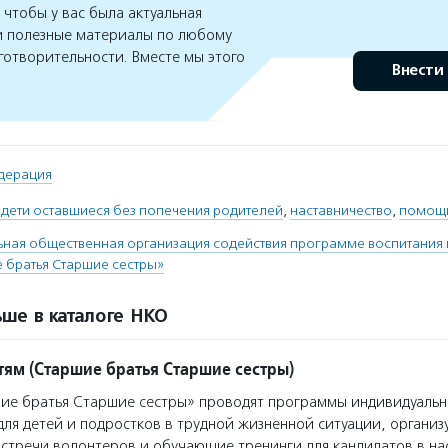
чтобы у вас была актуальная
 полезные материалы по любому
готворительности. Вместе мы этого
Внести
дерация
 дети оставшиеся без попечения родителей
,
наставничество
,
помощь
ная общественная организация содействия программе воспитания
 братья Старшие сестры»
ше в каталоге НКО
тям (Старшие братья Старшие сестры)
е братья Старшие сестры» проводят программы индивидуальн
для детей и подростков в трудной жизненной ситуации, организ
тречи волонтеров и обучающие тренинги для кандидатов в на