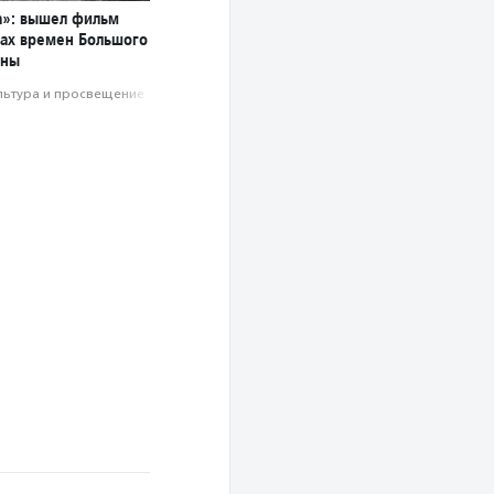
а»: вышел фильм
мах времен Большого
йны
льтура и просвещение