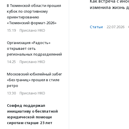
Как встреча с ин
В Тюменской области прошел
изменила жизнь д
кубок по спортивному
ориентированию
«Тюменский формат-2026»
Статьи
·
22.07.2026
·
15:19
·
Прислано НКО
Организация «Радость»
открывает сеть
региональных подразделений
14:25
·
Прислано НКО
Московский юбилейный забег
«Без границ» прошел в стиле
ретро
13:30
·
Прислано НКО
Совфед поддержал
инициативу о бесплатной
юридической помощи
сиротам старше 23 лет