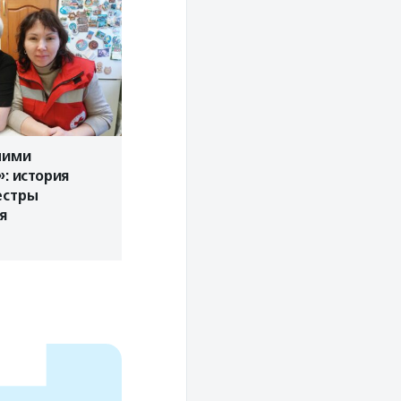
ними
: история
естры
ия