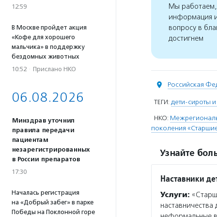
Мы работаем, 
12:59
информация и
вопросу в бла
В Москве пройдет акция
«Кофе для хорошего
достигнем
мальчика» в поддержку
бездомных животных
10:52
·
Прислано НКО
Российская Фе
06.08.2026
ТЕГИ:
дети-сироты и
НКО:
Межрегиональ
Минздрав уточнил
поколения «Старшие
правила передачи
пациентам
незарегистрированных
Узнайте боль
в России препаратов
17:30
Наставники де
Началась регистрация
Услуги:
«Старши
на «Добрый забег» в парке
наставничества 
Победы на Поклонной горе
неформальные вс