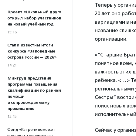
Теперь у органи
Проект «Школьный друг»
20 лет она раб
открыл набор участников
вариациями в на
на новый учебный год
название слишко
15:16
организации.
Стали известны итоги
конкурса «Заповедные
«“Старшие Брать
острова России — 2026»
понятное всем, 
14:21
важность этих 
Минтруд представил
ребенка. <…> Те
программы повышения
региональными 
квалификации по ранней
помощи
Сестры” воспри
и сопровождаемому
поиск новых во
проживанию
исполнительный
13:45
Сейчас у органи
Фонд «Катрен» поможет
внедрить современные