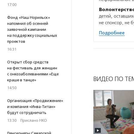
17:00
Волонтерств
детей, оставших
Фонд «Наш Норильск»
не спонсор, не 
напомнил об осенней
заявочной кампании
Подробнее
на поддержку социальных
проектов
16:31
Открыт сбор средств
на фестиваль для женщин
с онкозаболеваниями «Еще
ВИДЕО ПО ТЕ
краше в танце»
14:50
Организация «Продвижение»
и компания «Инва-Титан»
будут сотрудничать
13:30
·
Прислано НКО
Пенсионеры Самарской