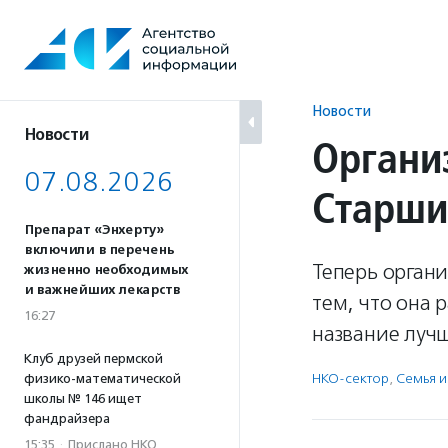
Перейти
к
содержанию
Новости
Новости
Органи
07.08.2026
Старши
Препарат «Энхерту»
включили в перечень
Теперь органи
жизненно необходимых
и важнейших лекарств
тем, что она 
16:27
название луч
Клуб друзей пермской
НКО-сектор
,
Семья и
физико-математической
школы № 146 ищет
фандрайзера
15:35
·
Прислано НКО