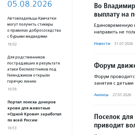
05.08.2026
Во Владимир
выплату на 
Автовладельцы Камчатки
могут получить стикеры
Единовременную в
о правилах добрососедства
направить не толь
с бурыми медведями
Новости
·
31.07.2026
18:02
Для родственников
Форум движе
пострадавших в результате
атаки беспилотников под
Геленджиком открыли
Форум проводится
горячую линию
занятия с детьми
16:58
Анонсы
·
27.07.2026
·
Портал поиска доноров
крови для животных
«Одной Крови» заработал
Поселок для
по всей России
приводит во
16:53