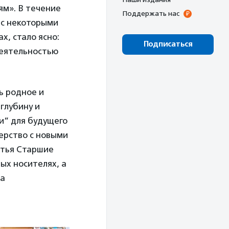
ям». В течение
Поддержать нас
 с некоторыми
х, стало ясно:
Подписаться
деятельностью
ь родное и
глубину и
и” для будущего
нерство с новыми
атья Старшие
ых носителях, а
ла