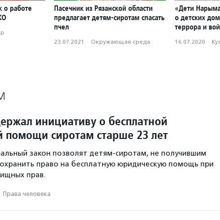
к о работе
Пасечник из Рязанской области
«Дети Нарым
КО
предлагает детям-сиротам спасать
о детских до
пчел
террора и во
ор
23.07.2021
·
Окружающая среда
16.07.2020
·
Ку
М
ержал инициативу о бесплатной
 помощи сиротам старше 23 лет
альный закон позволят детям-сиротам, не получившим
 сохранить право на бесплатную юридическую помощь при
ищных прав.
·
Права человека