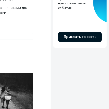
пресс-релиз, анонс
аставниками для
события.
вник –
Прислать новость