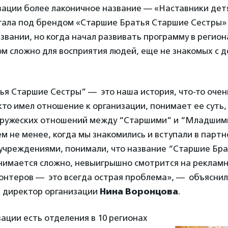
зации более лаконичное название — «Наставники дет
отала под брендом «Старшие Братья Старшие Сестры»
звании, но когда начал развивать программу в региона
м сложно для восприятия людей, еще не знакомых с 
я Старшие Сестры” — это наша история, что-то очен
кто имел отношение к организации, понимает ее суть, 
дружеских отношений между “Старшими” и “Младшим
м не менее, когда мы знакомились и вступали в парт
учреждениями, понимали, что название “Старшие Бр
нимается сложно, невыигрышно смотрится на рекламн
лонтеров — это всегда острая проблема», — объясни
 директор организации
Нина Воронцова
.
зации есть отделения в 10 регионах