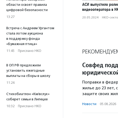
АСИ выпустило роли
области освоят правила
видеооператора в Н
цифровой безопасности
13:27
20.05.2024
·
НКО-сект
Встреча с Андреем Ургантом
стала лотом аукциона
в поддержку фонда
«Бумажная птица»
РЕКОМЕНДУЕ
11:45
·
Прислано НКО
Совфед подд
В ОП РФ предложили
юридической
установить ежегодные
выплаты на сборы в школу
Поправки в федер
11:24
жилье до 23 лет,
защите своих жил
Стихобиатлон «Км/вслух»
соберет семьи в Липецке
Новости
·
05.08.2026
10:32
·
Прислано НКО