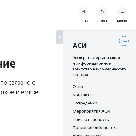
лента
поиск
меню
18+
АСИ
ние
Экспертная организация
и информационное
агентство некоммерческого
сектора
то связано с
О нас
откое и емкое
Контакты
Сотрудники
Мероприятия АСИ
Прислать новость
Полезная библиотека
Наши издания