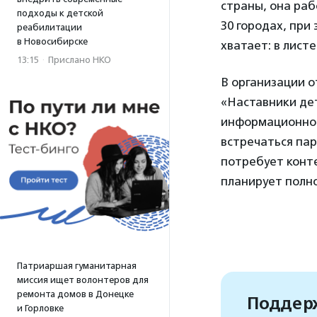
страны, она раб
подходы к детской
30 городах, при
реабилитации
в Новосибирске
хватает: в лист
13:15
·
Прислано НКО
В организации о
«Наставники де
информационное
встречаться пар
потребует конте
планирует полн
Патриаршая гуманитарная
миссия ищет волонтеров для
ремонта домов в Донецке
Поддерж
и Горловке