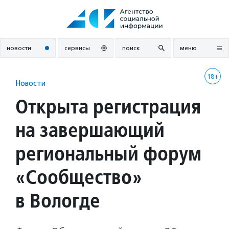
Перейти
к
содержанию
новости
сервисы
поиск
меню
18+
Новости
Открыта регистрация
на завершающий
региональный форум
«Сообщество»
в Вологде