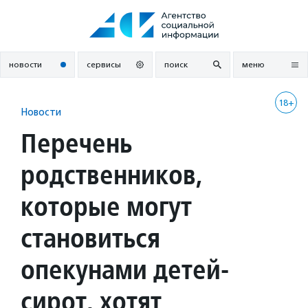
Перейти
к
содержанию
новости
сервисы
поиск
меню
18+
Новости
Перечень
родственников,
которые могут
становиться
опекунами детей-
сирот, хотят