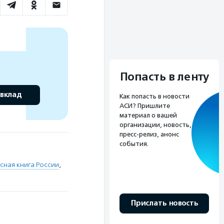
Попасть в ленту
 вклад
Как попасть в новости
АСИ? Пришлите
материал о вашей
организации, новость,
пресс-релиз, анонс
события.
сная книга России
,
Прислать новость