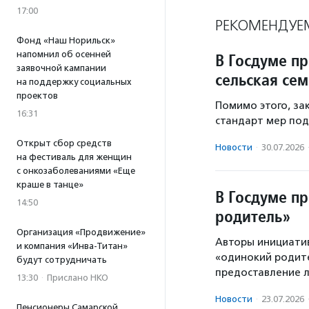
17:00
РЕКОМЕНДУЕ
Фонд «Наш Норильск»
напомнил об осенней
В Госдуме п
заявочной кампании
сельская сем
на поддержку социальных
проектов
Помимо этого, з
16:31
стандарт мер под
Открыт сбор средств
Новости
·
30.07.2026
на фестиваль для женщин
с онкозаболеваниями «Еще
краше в танце»
В Госдуме п
14:50
родитель»
Организация «Продвижение»
Авторы инициати
и компания «Инва-Титан»
«одинокий родите
будут сотрудничать
предоставление л
13:30
·
Прислано НКО
Новости
·
23.07.2026
Пенсионеры Самарской