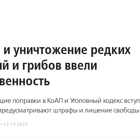
р и уничтожение редких
ий и грибов ввели
твенность
ие поправки в КоАП и Уголовный кодекс вступ
 предусматривают штрафы и лишение свободы
·
12.10.2023