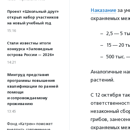
Наказание
за ун
Проект «Школьный друг»
открыл набор участников
охраняемых меж
на новый учебный год
15:16
2,5 — 5 т
Стали известны итоги
15 — 20 т
конкурса «Заповедные
острова России — 2026»
500 тыс. 
14:21
Аналогичные нак
Минтруд представил
растений.
программы повышения
квалификации по ранней
помощи
С 12 октября так
и сопровождаемому
ответственност
проживанию
незаконный сбор
13:45
грибов, занесен
Фонд «Катрен» поможет
охраняемых меж
внедрить современные