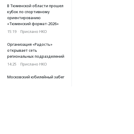
В Тюменской области прошел
кубок по спортивному
ориентированию
«Тюменский формат-2026»
15:19
·
Прислано НКО
Организация «Радость»
открывает сеть
региональных подразделений
14:25
·
Прислано НКО
Московский юбилейный забег
«Без границ» прошел в стиле
ретро
13:30
·
Прислано НКО
Совфед поддержал
инициативу о бесплатной
юридической помощи
сиротам старше 23 лет