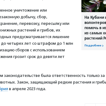
ленное уничтожение или
езаконную добычу, сбор,
На Кубани
волонтеров
ранение, перевозку, пересылку или
помочь в и
книжных растений и грибов, их
из самых 
водных предусматривается лишение
растений Р
 до четырех лет со штрафом до 1 млн
Подробнее
низацию сборов с использованием
жения грозит срок до девяти лет
ом законодательстве была ответственность только за
ивотных. Закон, защищающий редкие растения и гриб
брил
в апреле 2023 года.