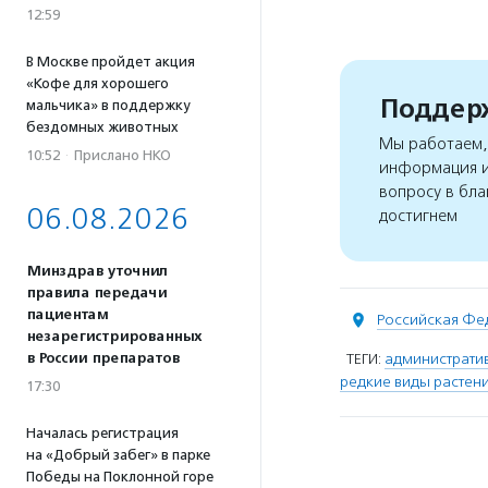
12:59
В Москве пройдет акция
«Кофе для хорошего
Поддерж
мальчика» в поддержку
бездомных животных
Мы работаем, 
10:52
·
Прислано НКО
информация и
вопросу в бла
06.08.2026
достигнем
Минздрав уточнил
правила передачи
пациентам
Российская Фе
незарегистрированных
в России препаратов
ТЕГИ:
административ
редкие виды растен
17:30
Началась регистрация
на «Добрый забег» в парке
Победы на Поклонной горе