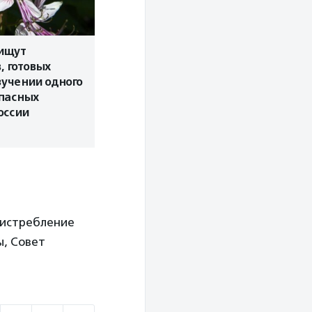
 ищут
, готовых
зучении одного
опасных
оссии
 истребление
ы, Совет