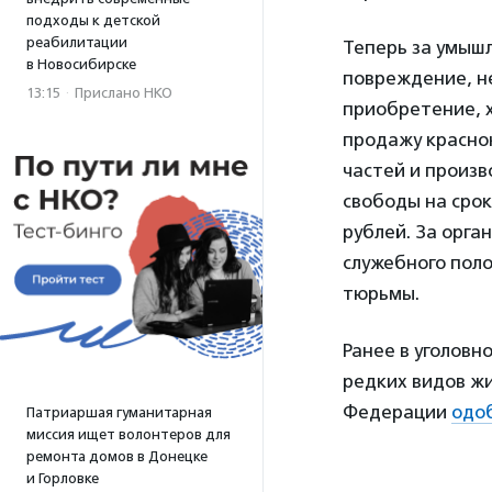
подходы к детской
реабилитации
Теперь за умыш
в Новосибирске
повреждение, н
13:15
·
Прислано НКО
приобретение, х
продажу красно
частей и произ
свободы на срок
рублей. За орга
служебного поло
тюрьмы.
Ранее в уголовн
редких видов ж
Федерации
одо
Патриаршая гуманитарная
миссия ищет волонтеров для
ремонта домов в Донецке
и Горловке