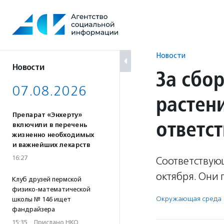
Перейти
к
содержанию
Новости
Новости
За сбо
07.08.2026
растен
Препарат «Энхерту»
ответс
включили в перечень
жизненно необходимых
и важнейших лекарств
16:27
Соответствующ
октября. Они
Клуб друзей пермской
физико-математической
Окружающая среда
школы № 146 ищет
фандрайзера
15:35
·
Прислано НКО