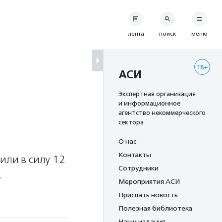
лента
поиск
меню
18+
АСИ
Экспертная организация
и информационное
агентство некоммерческого
сектора
О нас
Контакты
или в силу 12
Сотрудники
.
Мероприятия АСИ
Прислать новость
Полезная библиотека
Наши издания