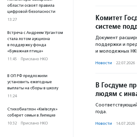
области освоят правила
цифровой безопасности
Комитет Гос
13:27
системе по
Встреча с Андреем Ургантом
Документ расширя
стала лотом аукциона
поддержки и пред
в поддержку фонда
и молодежных НК
«Бумажная птица»
11:45
·
Прислано НКО
Новости
·
22.07.2026
В ОП РФ предложили
установить ежегодные
В Госдуме п
выплаты на сборы в школу
людям с инв
11:24
Соответствующий 
Стихобиатлон «Км/вслух»
года.
соберет семьи в Липецке
10:32
·
Прислано НКО
Новости
·
14.07.2026