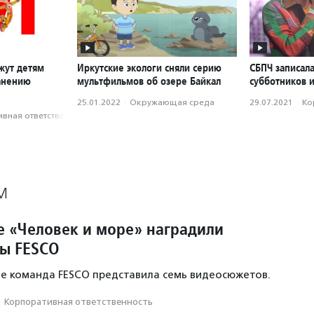
жут детям
Иркутские экологи сняли серию
СБПЧ записала
анению
мультфильмов об озере Байкал
субботников и
25.01.2022
·
Окружающая среда
29.07.2021
·
Ко
вная ответственность
М
е «Человек и море» наградили
ы FESCO
ле команда FESCO представила семь видеосюжетов.
·
Корпоративная ответственность