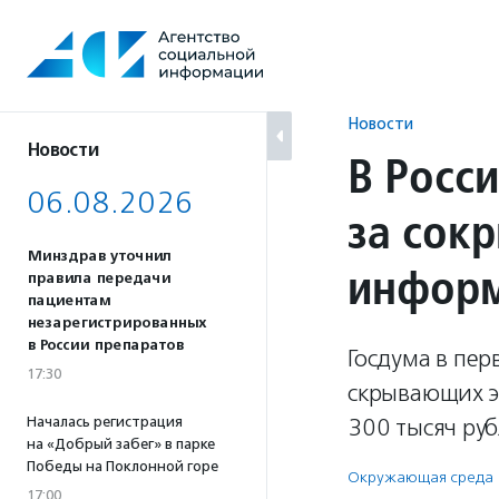
Перейти
к
содержанию
Новости
Новости
В Росс
06.08.2026
за сок
Минздрав уточнил
инфор
правила передачи
пациентам
незарегистрированных
в России препаратов
Госдума в пе
17:30
скрывающих э
Началась регистрация
300 тысяч руб
на «Добрый забег» в парке
Победы на Поклонной горе
Окружающая среда
17:00