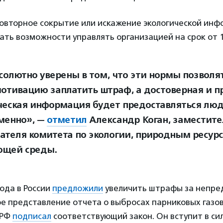
повторное сокрытие или искажение экологической ин
ть возможности управлять организацией на срок от 1 
олютно уверены в том, что эти нормы позволят
отивацию заплатить штраф, а достоверная и п
ческая информация будет предоставляться лю
менно», —
отметил
Александр Коган, заместите
ателя комитета по экологии, природным ресур
ющей среды.
года в России
предложили
увеличить штрафы за непре
 представление отчета о выбросах парниковых газов.
 РФ
подписал
соответствующий закон. Он вступит в сил