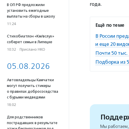
года.
В ОП РФ предложили
установить ежегодные
выплаты на сборы в школу
11:24
Ещё по теме
В России пред
Стихобиатлон «Км/вслух»
соберет семьи в Липецке
и еще 20 видо
10:32
·
Прислано НКО
Почти 50 тыс.
Подборка из 5
05.08.2026
Автовладельцы Камчатки
могут получить стикеры
о правилах добрососедства
с бурыми медведями
18:02
Поддерж
Для родственников
пострадавших в результате
Мы работаем, 
атаки беспилотников под