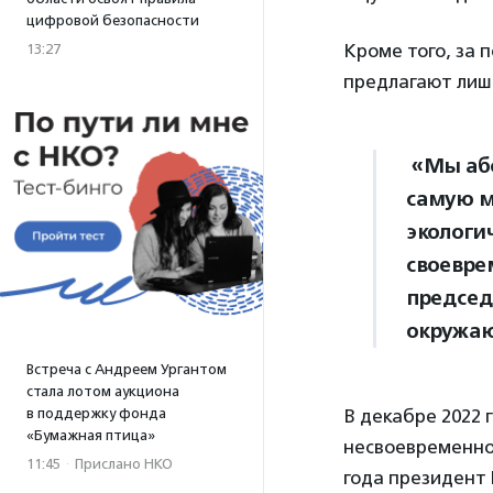
цифровой безопасности
Кроме того, за 
13:27
предлагают лиша
«Мы абс
самую м
экологи
своевре
председ
окружа
Встреча с Андреем Ургантом
стала лотом аукциона
в поддержку фонда
В декабре 2022 
«Бумажная птица»
несвоевременное
11:45
·
Прислано НКО
года президент