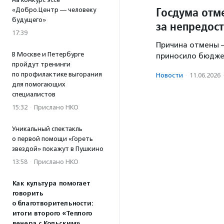
Госдума отм
«Добро.Центр — человеку
будущего»
за непредос
17:39
Причина отмены —
В Москве и Петербурге
приносило бюдже
пройдут тренинги
по профилактике выгорания
Новости
·
11.06.2026
для помогающих
специалистов
15:32
·
Прислано НКО
Уникальный спектакль
о первой помощи «Гореть
звездой» покажут в Пушкино
13:58
·
Прислано НКО
Как культура помогает
говорить
о благотворительности:
итоги второго «Теплого
вечера с Кольским»