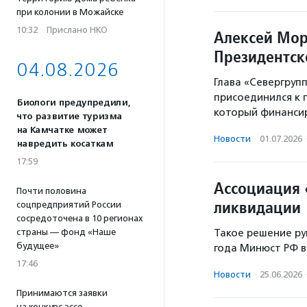
при колонии в Можайске
10:32
·
Прислано НКО
Алексей Мор
Президентск
04.08.2026
Глава «Севергруп
присоединился к 
Биологи предупредили,
который финансир
что развитие туризма
на Камчатке может
Новости
·
01.07.2026
навредить косаткам
17:59
Ассоциация 
Почти половина
ликвидации
соцпредприятий России
сосредоточена в 10 регионах
страны — фонд «Наше
Такое решение ру
будущее»
года Минюст РФ в
17:46
Новости
·
25.06.2026
Принимаются заявки
на конкурс эссе