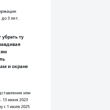
формации
до 3 лет.
 убрать ту
равдивая
дям
ль
сам и охране
дставление или
 13 июня 2023
у с 1 июля 2025