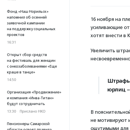
Фонд «Наш Норильск»
напомнил об осенней
16 ноября на пл
заявочной кампании
усиливающие от
на поддержку социальных
проектов
хотят внести в 
16:31
Увеличить штраф
Открыт сбор средств
несвоевременно
на фестиваль для женщин
с онкозаболеваниями «Еще
краше в танце»
14:50
Штрафы 
юрлиц – 
Организация «Продвижение»
и компания «Инва-Титан»
будут сотрудничать
13:30
·
Прислано НКО
В пояснительно
не мотивируют и
Пенсионеры Самарской
ощутимыми для 
области освоят правила