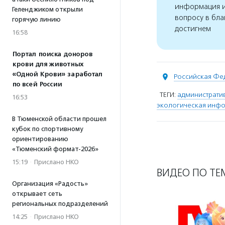
информация и
Геленджиком открыли
вопросу в бла
горячую линию
достигнем
16:58
Портал поиска доноров
крови для животных
«Одной Крови» заработал
Российская Фе
по всей России
ТЕГИ:
административ
16:53
экологическая инф
В Тюменской области прошел
кубок по спортивному
ориентированию
«Тюменский формат-2026»
15:19
·
Прислано НКО
ВИДЕО ПО ТЕ
Организация «Радость»
открывает сеть
региональных подразделений
14:25
·
Прислано НКО