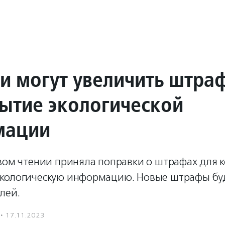
ии могут увеличить штра
рытие экологической
мации
рвом чтении приняла поправки о штрафах для 
кологическую информацию. Новые штрафы буд
лей.
·
17.11.2023