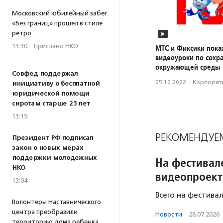
Московский юбилейный забег
«Без границ» прошел в стиле
ретро
13:30
·
Прислано НКО
МТС и Фиксики пока
видеоуроки по сохр
окружающей среды
Совфед поддержал
05.10.2022
·
Корпорати
инициативу о бесплатной
юридической помощи
сиротам старше 23 лет
13:19
РЕКОМЕНДУЕ
Президент РФ подписал
закон о новых мерах
поддержки молодежных
На фестивал
НКО
видеопроект
13:04
Всего на фестива
Волонтеры Наставнического
центра преобразили
Новости
·
28.07.2026
территорию дома ребенка