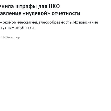
енила штрафы для НКО
тавление «нулевой» отчетности
 экономическая нецелесообразность. Их взыскание
ту прямые убытки.
·
НКО-сектор