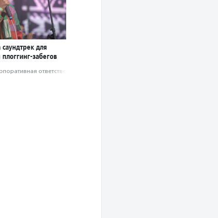
 саундтрек для
 плоггинг-забегов
рпоративная ответственность