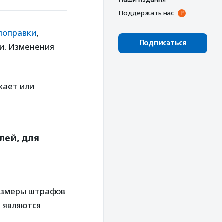
Поддержать нас
поправки
,
Подписаться
и. Изменения
жает или
лей, для
размеры штрафов
е являются