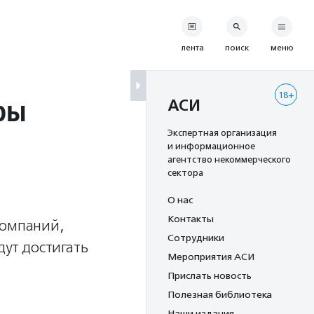
лента
поиск
меню
18+
фы
АСИ
Экспертная организация
и информационное
агентство некоммерческого
сектора
О нас
Контакты
компаний,
Сотрудники
ут достигать
Мероприятия АСИ
Прислать новость
Полезная библиотека
Наши издания