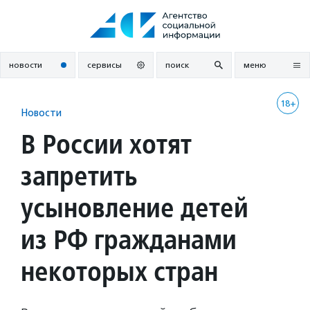
Перейти
к
содержанию
новости
сервисы
поиск
меню
18+
Новости
В России хотят
запретить
усыновление детей
из РФ гражданами
некоторых стран