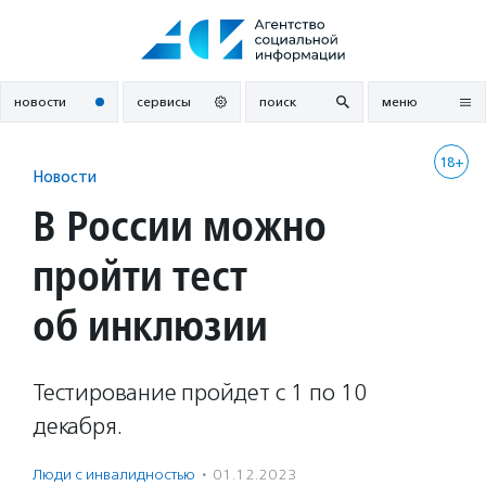
Перейти
к
содержанию
новости
сервисы
поиск
меню
18+
Новости
В России можно
пройти тест
об инклюзии
Тестирование пройдет с 1 по 10
декабря.
Люди с инвалидностью
·
01.12.2023