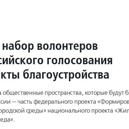
 набор волонтеров
сийского голосования
екты благоустройства
а общественные пространства, которые будут 
оссии — часть федерального проекта «Формиро
ородской среды» национального проекта «Жи
реда».