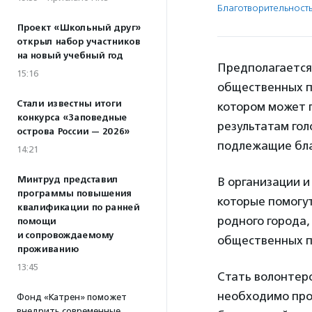
Благотвори­тель­ност
Проект «Школьный друг»
открыл набор участников
на новый учебный год
Предполагается
15:16
общественных пр
Стали известны итоги
котором может п
конкурса «Заповедные
результатам го
острова России — 2026»
подлежащие бла
14:21
Минтруд представил
В организации и
программы повышения
которые помогут
квалификации по ранней
родного города,
помощи
и сопровождаемому
общественных п
проживанию
13:45
Стать волонтеро
необходимо про
Фонд «Катрен» поможет
внедрить современные