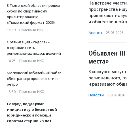
На встрече участ
В Тюменской области прошел
пространства ищ
кубок по спортивному
привлекают новую
ориентированию
и общественной 
«Тюменский формат-2026»
15:19
·
Прислано НКО
Анонсы
·
25.05.2026
·
Организация «Радость»
открывает сеть
Объявлен II
региональных подразделений
места»
14:25
·
Прислано НКО
В конкурсе могут
Московский юбилейный забег
регионального, г
«Без границ» прошел в стиле
и развивают обще
ретро
13:30
·
Прислано НКО
Новости
·
30.04.2026
Совфед поддержал
инициативу о бесплатной
юридической помощи
сиротам старше 23 лет