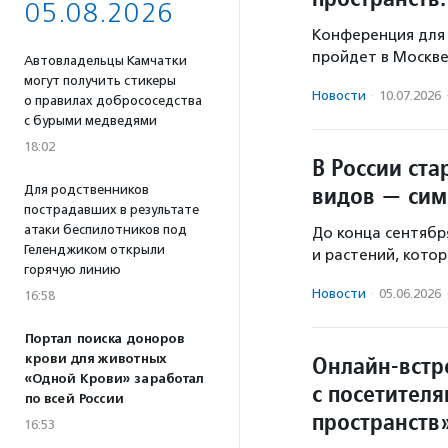
05.08.2026
Конференция для 
пройдет в Москве
Автовладельцы Камчатки
могут получить стикеры
Новости
·
10.07.2026
о правилах добрососедства
с бурыми медведями
18:02
В России ст
видов — сим
Для родственников
пострадавших в результате
атаки беспилотников под
До конца сентябр
Геленджиком открыли
и растений, котор
горячую линию
Новости
·
05.06.2026
16:58
Портал поиска доноров
Онлайн-встр
крови для животных
«Одной Крови» заработал
с посетител
по всей России
пространств
16:53