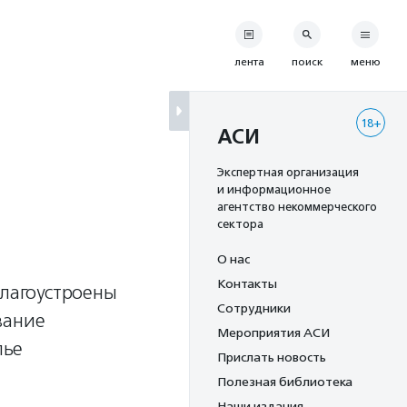
лента
поиск
меню
18+
АСИ
Экспертная организация
и информационное
агентство некоммерческого
сектора
О нас
Контакты
благоустроены
Сотрудники
вание
Мероприятия АСИ
лье
Прислать новость
Полезная библиотека
Наши издания