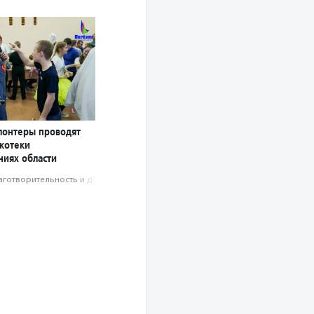
лонтеры проводят
котеки
ниях области
аготвори­тель­ность и доброволь­чест­во