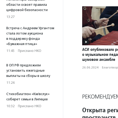
области освоят правила
цифровой безопасности
13:27
Встреча с Андреем Ургантом
стала лотом аукциона
в поддержку фонда
«Бумажная птица»
АСИ опубликовало р
11:45
·
Прислано НКО
о музыкальном педаг
шумовом ансамбле
В ОП РФ предложили
26.06.2024
·
Благотвори
установить ежегодные
выплаты на сборы в школу
11:24
Стихобиатлон «Км/вслух»
РЕКОМЕНДУЕ
соберет семьи в Липецке
10:32
·
Прислано НКО
Открыта рег
пространств