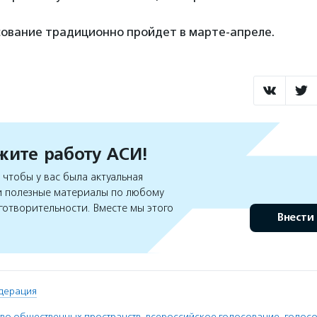
осование традиционно пройдет в марте-апреле.
ите работу АСИ!
чтобы у вас была актуальная
 полезные материалы по любому
готворительности. Вместе мы этого
Внести
дерация
тво общественных пространств
,
всероссийское голосование
,
голос