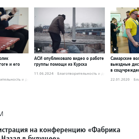
олик
АСИ опубликовало видео о работе
Самарские во
оге и его
группы помощи из Курска
выездные дис
в соцучрежде
11.06.2024
·
Благотвори­тель­ность и доброволь­чест­во
­тель­ность и доброволь­чест­во
22.01.2020
·
Бл
М
истрация на конференцию «Фабрика
. Назад в будущее»