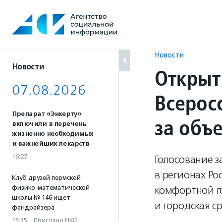
Перейти
к
содержанию
Новости
Новости
Открыт
07.08.2026
Всерос
Препарат «Энхерту»
за объ
включили в перечень
жизненно необходимых
и важнейших лекарств
16:27
Голосование з
в регионах Р
Клуб друзей пермской
физико-математической
комфортной г
школы № 146 ищет
и городская с
фандрайзера
15:35
·
Прислано НКО