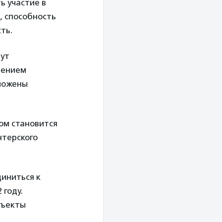
ь участие в
, способность
сть.
дут
чением
дложены
ом становится
нтерского
диниться к
 году.
бъекты