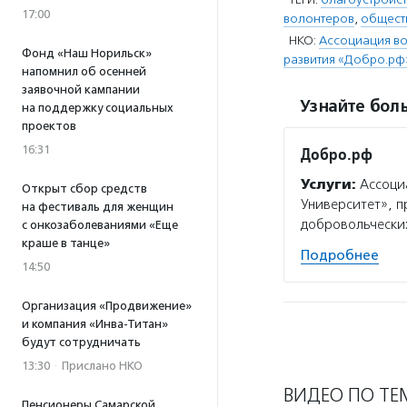
17:00
волонтеров
,
общест
НКО:
Ассоциация во
Фонд «Наш Норильск»
развития «Добро.рф
напомнил об осенней
заявочной кампании
Узнайте боль
на поддержку социальных
проектов
16:31
Добро.рф
Услуги:
Ассоциа
Открыт сбор средств
Университет», 
на фестиваль для женщин
добровольческих
с онкозаболеваниями «Еще
краше в танце»
Подробнее
14:50
Организация «Продвижение»
и компания «Инва-Титан»
будут сотрудничать
13:30
·
Прислано НКО
ВИДЕО ПО ТЕ
Пенсионеры Самарской