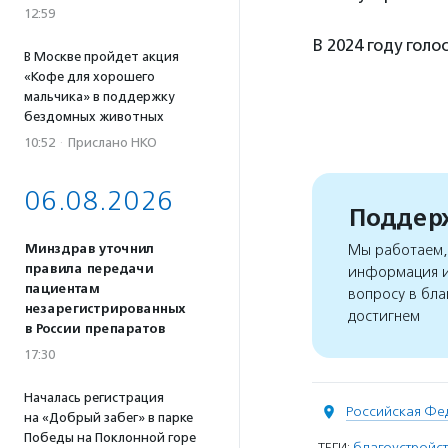
12:59
В 2024 году гол
В Москве пройдет акция
«Кофе для хорошего
мальчика» в поддержку
бездомных животных
10:52
·
Прислано НКО
06.08.2026
Поддерж
Минздрав уточнил
Мы работаем, 
правила передачи
информация и
пациентам
вопросу в бла
незарегистрированных
достигнем
в России препаратов
17:30
Началась регистрация
Российская Фе
на «Добрый забег» в парке
Победы на Поклонной горе
ТЕГИ:
благоустройс