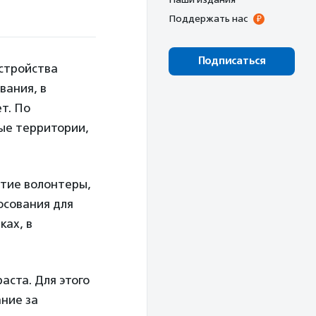
Поддержать нас
Подписаться
стройства
вания, в
т. По
ые территории,
стие волонтеры,
осования для
ках, в
аста. Для этого
ание за