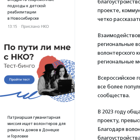
благоустройство
подходы к детской
проекте, коммун
реабилитации
в Новосибирске
четко рассказат
13:15
·
Прислано НКО
Взаимодействов
региональные в
волонтерского 
региональные м
Всероссийское г
все более попул
сообщества.
В 2023 году общ
Патриаршая гуманитарная
проекту, превыси
миссия ищет волонтеров для
Благодаря волон
ремонта домов в Донецке
и Горловке
благоустройства