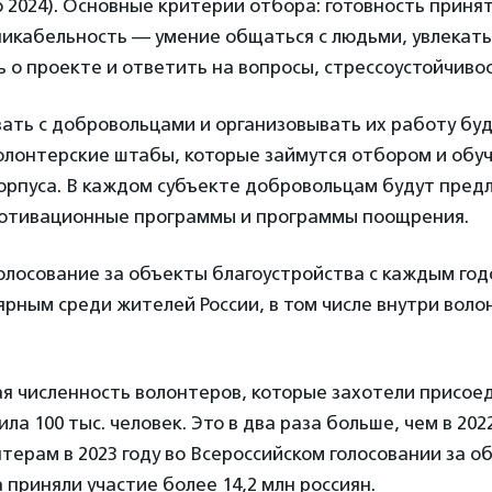
 2024). Основные критерии отбора: готовность принят
икабельность — умение общаться с людьми, увлекать
ь о проекте и ответить на вопросы, стрессоустойчиво
ать с добровольцами и организовывать их работу бу
олонтерские штабы, которые займутся отбором и обу
корпуса. В каждом субъекте добровольцам будут пре
отивационные программы и программы поощрения.
олосование за объекты благоустройства с каждым год
ярным среди жителей России, в том числе внутри воло
ая численность волонтеров, которые захотели присое
ла 100 тыс. человек. Это в два раза больше, чем в 2022
терам в 2023 году во Всероссийском голосовании за о
 приняли участие более 14,2 млн россиян.