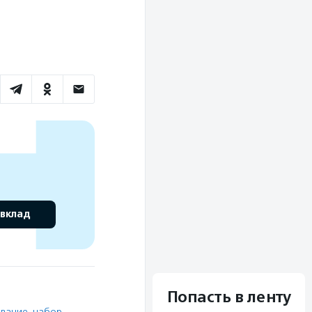
 вклад
Попасть в ленту
ование
,
набор