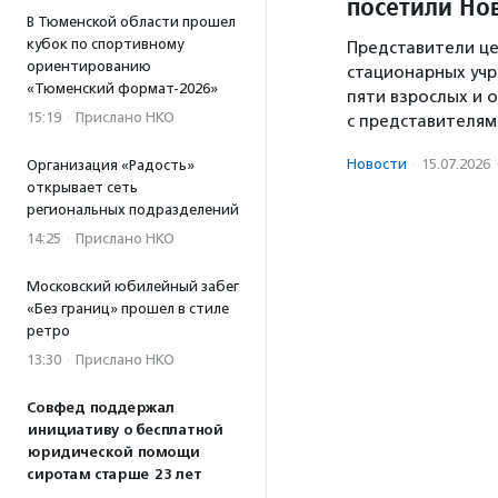
посетили Но
В Тюменской области прошел
кубок по спортивному
Представители це
ориентированию
стационарных уч
«Тюменский формат-2026»
пяти взрослых и 
15:19
·
Прислано НКО
с представителям
Новости
·
15.07.2026
Организация «Радость»
открывает сеть
региональных подразделений
14:25
·
Прислано НКО
Московский юбилейный забег
«Без границ» прошел в стиле
ретро
13:30
·
Прислано НКО
Совфед поддержал
инициативу о бесплатной
юридической помощи
сиротам старше 23 лет