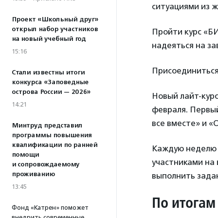
ситуациями из ж
Проект «Школьный друг»
открыл набор участников
Пройти курс «БИ
на новый учебный год
надеяться на за
15:16
Присоединиться
Стали известны итоги
конкурса «Заповедные
острова России — 2026»
Новый лайт-курс
14:21
февраля. Первый
все вместе» и «
Минтруд представил
программы повышения
квалификации по ранней
Каждую неделю о
помощи
участниками на 
и сопровождаемому
проживанию
выполнить задан
13:45
По итогам
Фонд «Катрен» поможет
внедрить современные