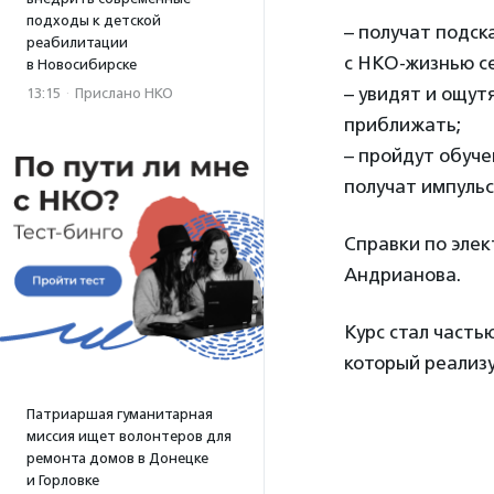
подходы к детской
– получат подск
реабилитации
с НКО-жизнью се
в Новосибирске
– увидят и ощут
13:15
·
Прислано НКО
приближать;
– пройдут обуч
получат импульс
Справки по элек
Андрианова.
Курс стал часть
который реализ
Патриаршая гуманитарная
миссия ищет волонтеров для
ремонта домов в Донецке
и Горловке