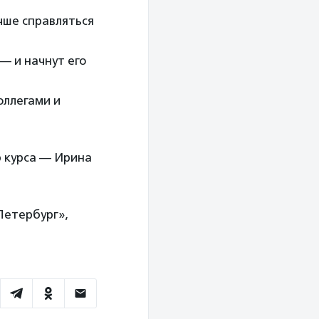
чше справляться
— и начнут его
оллегами и
р курса — Ирина
Петербург»,