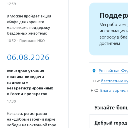
12:59
Поддерж
В Москве пройдет акция
«Кофе для хорошего
Мы работаем, 
мальчика» в поддержку
информация и
бездомных животных
вопросу в бла
10:52
·
Прислано НКО
достигнем
06.08.2026
Российская Фе
Минздрав уточнил
правила передачи
ТЕГИ:
бесплатные к
пациентам
незарегистрированных
НКО:
Благотворите
в России препаратов
17:30
Узнайте боль
Началась регистрация
на «Добрый забег» в парке
Добрый город
Победы на Поклонной горе