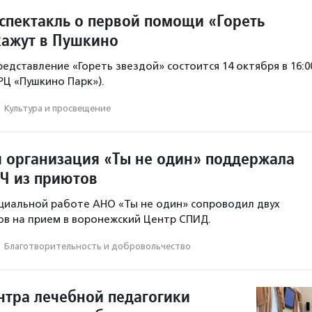
спектакль о первой помощи «Гореть
кажут в Пушкино
едставление «Гореть звездой» состоится 14 октября в 16:0
ТРЦ «Пушкино Парк»).
·
Культура и просвещение
 организация «Ты не один» поддержала
Ч из приютов
циальной работе АНО «Ты не один» сопроводил двух
в на прием в воронежский Центр СПИД.
·
Благотвори­тель­ность и доброволь­чест­во
нтра лечебной педагогики