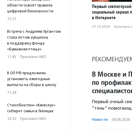
области освоят правила
Первый слепоглухой
цифровой безопасности
социальный сериал 
в Интернете
13:27
27.10.2020
·
Культура 
Встреча с Андреем Ургантом
стала лотом аукциона
в поддержку фонда
«Бумажная птица»
11:45
·
Прислано НКО
РЕКОМЕНДУЕ
В Москве и 
В ОП РФ предложили
установить ежегодные
по профилак
выплаты на сборы в школу
специалисто
11:24
Первый очный се
Стихобиатлон «Км/вслух»
“тень“ помогающе
соберет семьи в Липецке
10:32
·
Прислано НКО
Новости
·
04.08.2026