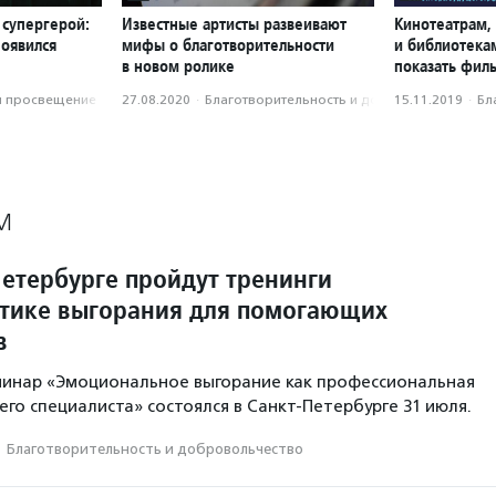
 супергерой:
Известные артисты развеивают
Кинотеатрам,
появился
мифы о благотворительности
и библиотека
в новом ролике
показать фил
и просвещение
27.08.2020
·
Благотвори­тель­ность и доброволь­чест­во
15.11.2019
·
Бл
М
Петербурге пройдут тренинги
тике выгорания для помогающих
в
минар «Эмоциональное выгорание как профессиональная
го специалиста» состоялся в Санкт-Петербурге 31 июля.
·
Благотвори­тель­ность и доброволь­чест­во