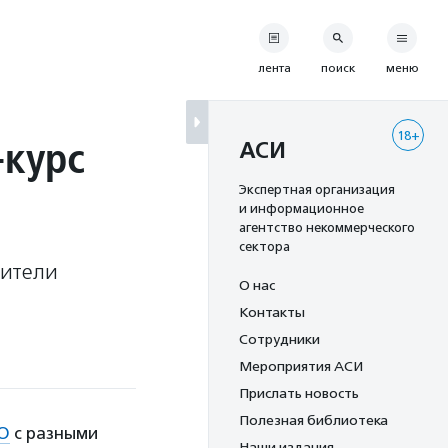
лента
поиск
меню
18+
-курс
АСИ
Экспертная организация
и информационное
агентство некоммерческого
сектора
дители
О нас
Контакты
Сотрудники
Мероприятия АСИ
Прислать новость
Полезная библиотека
ГО
с разными
Наши издания