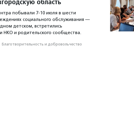
вгородскую область
нтра побывали 7-10 июля в шести
реждениях социального обслуживания —
одном детском, встретились
и НКО и родительского сообщества.
·
Благотвори­тель­ность и доброволь­чест­во