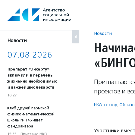
Перейти
к
содержанию
Новости
Новости
Начина
07.08.2026
«БИНГО
Препарат «Энхерту»
включили в перечень
Приглашаются
жизненно необходимых
и важнейших лекарств
проектов и вс
16:27
НКО-сектор
,
Образо
Клуб друзей пермской
физико-математической
школы № 146 ищет
фандрайзера
Участники вмес
15:35
·
Прислано НКО