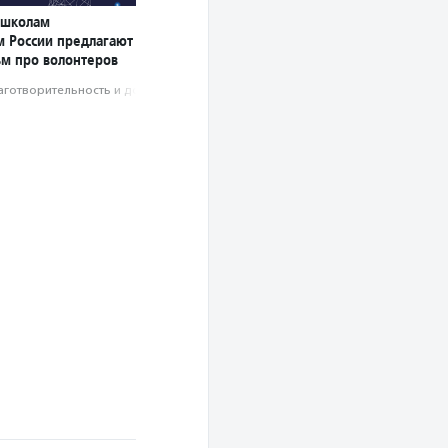
 школам
м России предлагают
ьм про волонтеров
аготвори­тель­ность и доброволь­чест­во