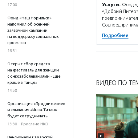
Услуги:
Фонд «
17:00
«Добрый Питер»,
предпринимателе
Фонд «Наш Норильск»
напомнил об осенней
Соцпредпринима
заявочной кампании
Подробнее
на поддержку социальных
проектов
16:31
Открыт сбор средств
на фестиваль для женщин
с онкозаболеваниями «Еще
ВИДЕО ПО ТЕ
краше в танце»
14:50
Организация «Продвижение»
и компания «Инва-Титан»
будут сотрудничать
13:30
·
Прислано НКО
Пенсионеры Самарской