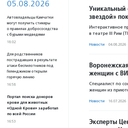
05.08.2026
Уникальный 
звездой» по
Автовладельцы Камчатки
могут получить стикеры
Интерактивное пр
о правилах добрососедства
в театре III Рим (
с бурыми медведями
18:02
Новости
·
04.08.2026
Для родственников
пострадавших в результате
Воронежская
атаки беспилотников под
женщин с ВИ
Геленджиком открыли
горячую линию
Специалист по со
16:58
женщин из приюто
Портал поиска доноров
Новости
·
16.07.2026
крови для животных
«Одной Крови» заработал
по всей России
Эксперты Це
16:53