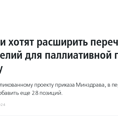
ии хотят расширить пере
елий для паллиативной
у
бликованному проекту приказа Минздрава, в п
обавить еще 28 позиций.
024