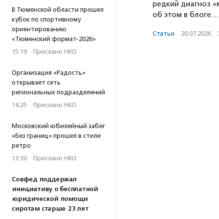
редкий диагноз «м
В Тюменской области прошел
об этом в блоге…
кубок по спортивному
ориентированию
Статьи
·
20.07.2026
·
«Тюменский формат-2026»
15:19
·
Прислано НКО
Организация «Радость»
открывает сеть
региональных подразделений
14:25
·
Прислано НКО
Московский юбилейный забег
«Без границ» прошел в стиле
ретро
13:30
·
Прислано НКО
Совфед поддержал
инициативу о бесплатной
юридической помощи
сиротам старше 23 лет