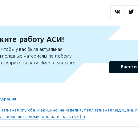
ите работу АСИ!
чтобы у вас была актуальная
 полезные материалы по любому
готворительности. Вместе мы этого
Внести
дерация
лиативная служба
,
медицинские изделия
,
паллиативная медицина
,
п
ая помощь на дому
,
паллиативная служба