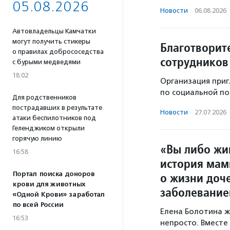
05.08.2026
Новости
·
06.08.2026
Автовладельцы Камчатки
могут получить стикеры
Благотворит
о правилах добрососедства
сотрудников
с бурыми медведями
18:02
Организация приг
по социальной по
Для родственников
пострадавших в результате
Новости
·
27.07.2026
атаки беспилотников под
Геленджиком открыли
горячую линию
«Вы либо жи
16:58
история мам
Портал поиска доноров
о жизни доч
крови для животных
заболевани
«Одной Крови» заработал
по всей России
Елена Болотина ж
16:53
непросто. Вместе