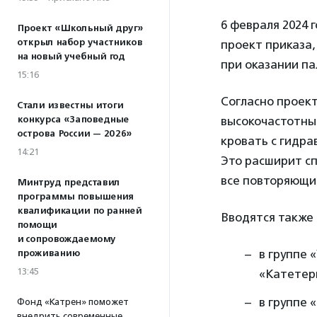
6 февраля 2024
Проект «Школьный друг»
открыл набор участников
проект приказа
на новый учебный год
при оказании п
15:16
Согласно проект
Стали известны итоги
конкурса «Заповедные
высокочастотны
острова России — 2026»
кровать с гидра
14:21
Это расширит сп
все повторяющие
Минтруд представил
программы повышения
квалификации по ранней
Вводятся также 
помощи
и сопровождаемому
в группе 
проживанию
13:45
«Катетеры
в группе
Фонд «Катрен» поможет
внедрить современные