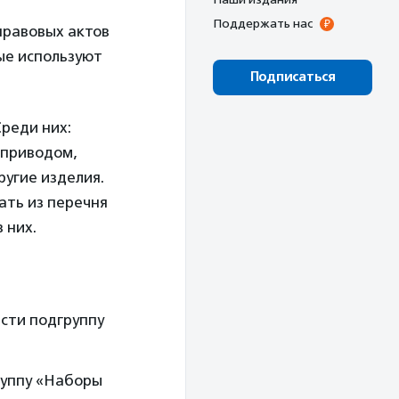
Поддержать нас
правовых актов
ые используют
Подписаться
Среди них:
оприводом,
ругие изделия.
ать из перечня
 них.
ести подгруппу
руппу «Наборы