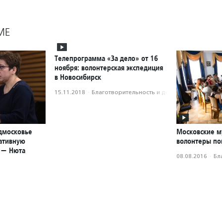
МЕ
Телепрограмма «За дело» от 16
ноября: волонтерская экспедиция
в Новосибирск
15.11.2018
·
Благотвори­тель­ность и доброволь­чест­во
дмосковье
Московские м
ативную
волонтеры по
 — Нюта
08.08.2016
·
Бл