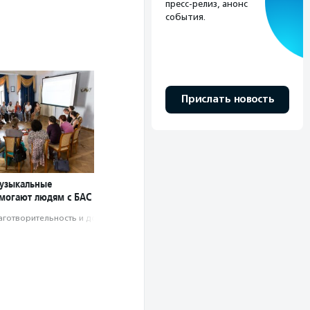
пресс-релиз, анонс
события.
Прислать новость
узыкальные
могают людям с БАС
аготвори­тель­ность и доброволь­чест­во