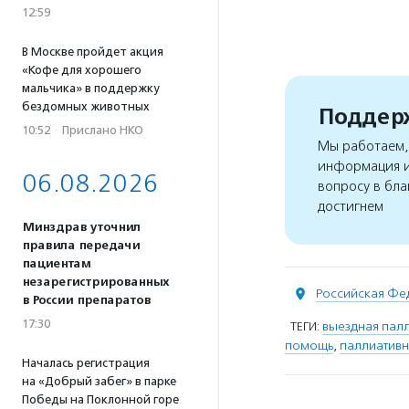
12:59
В Москве пройдет акция
«Кофе для хорошего
мальчика» в поддержку
бездомных животных
Поддерж
10:52
·
Прислано НКО
Мы работаем, 
информация и
06.08.2026
вопросу в бла
достигнем
Минздрав уточнил
правила передачи
пациентам
незарегистрированных
Российская Фе
в России препаратов
17:30
ТЕГИ:
выездная пал
помощь
,
паллиативн
Началась регистрация
на «Добрый забег» в парке
Победы на Поклонной горе