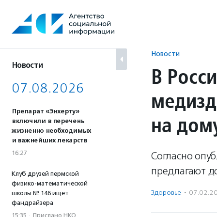
Перейти
к
содержанию
Новости
Новости
В Росс
07.08.2026
медизд
Препарат «Энхерту»
на дом
включили в перечень
жизненно необходимых
и важнейших лекарств
16:27
Согласно опу
предлагают д
Клуб друзей пермской
физико-математической
Здоровье
·
07.02.2
школы № 146 ищет
фандрайзера
15:35
·
Прислано НКО