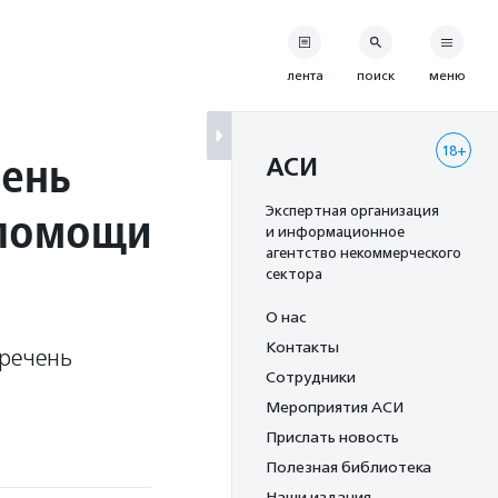
лента
поиск
меню
18+
чень
АСИ
 помощи
Экспертная организация
и информационное
агентство некоммерческого
сектора
О нас
Контакты
еречень
Сотрудники
Мероприятия АСИ
Прислать новость
Полезная библиотека
Наши издания