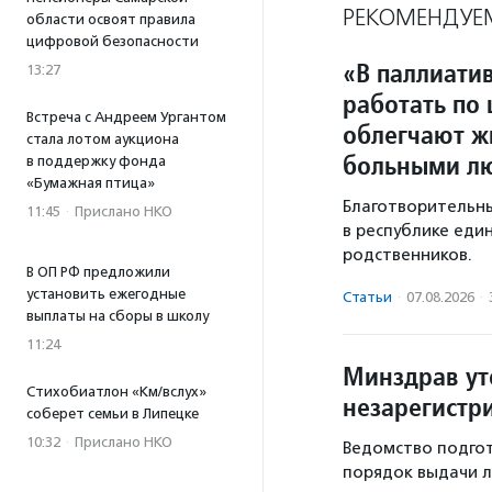
РЕКОМЕНДУЕ
области освоят правила
цифровой безопасности
«В паллиати
13:27
работать по
Встреча с Андреем Ургантом
облегчают ж
стала лотом аукциона
больными л
в поддержку фонда
«Бумажная птица»
Благотворительн
11:45
·
Прислано НКО
в республике еди
родственников.
В ОП РФ предложили
установить ежегодные
Статьи
·
07.08.2026
·
выплаты на сборы в школу
11:24
Минздрав ут
Стихобиатлон «Км/вслух»
незарегистр
соберет семьи в Липецке
10:32
·
Прислано НКО
Ведомство подгот
порядок выдачи л