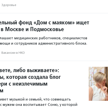
·
Здоровье
ельный фонд «Дом с маяком» ищет
 в Москве и Подмосковье
лашает медицинских работников, специалистов
мощи и сотрудников административного блока.
·
Вакансии в НКО
вете, либо выживаете»:
ы, которая создала блог
ери с неизлечимым
ем
ивет музыкой и семьей, что совмещать
 с мужем она воспитывает Соню, у которой