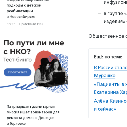
инфузион
подходы к детской
реабилитации
в группе
в Новосибирске
изделия»
13:15
·
Прислано НКО
Общественное об
Ещё по теме
В России ста
Мурашко
«Пациенты в х
Екатерина Ха
Алёна Кизино:
Патриаршая гуманитарная
и сейчас»
миссия ищет волонтеров для
ремонта домов в Донецке
и Горловке