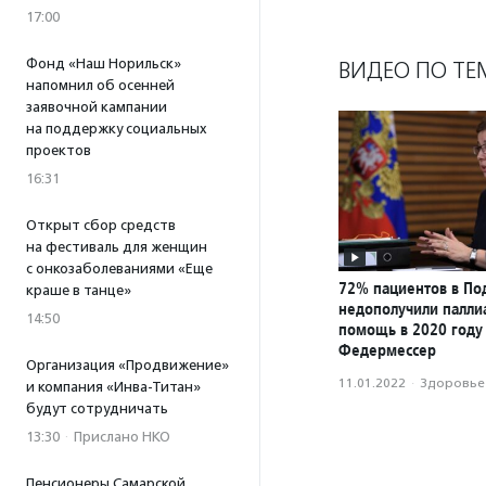
17:00
Фонд «Наш Норильск»
ВИДЕО ПО ТЕ
напомнил об осенней
заявочной кампании
на поддержку социальных
проектов
16:31
Открыт сбор средств
на фестиваль для женщин
с онкозаболеваниями «Еще
72% пациентов в По
краше в танце»
недополучили палли
14:50
помощь в 2020 году
Федермессер
Организация «Продвижение»
11.01.2022
·
Здоровье
и компания «Инва-Титан»
будут сотрудничать
13:30
·
Прислано НКО
Пенсионеры Самарской